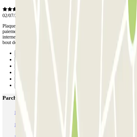
02/07/2026
Plaque non reconnue à l'entrée, qr code non plus. Au moment du
paiement, 25e demandés alors que le parking avait été réglé sur
internet. Appel au gardien, difficile de se faire comprendre mais au
bout de 15 minutes, on a enfin pu partir.
Precedente
1
2
3
4
Successivo
Parcheggi più popolari a Barcellona
NN Santaló
NN Urgell 2
NN Borrell
NN Valencia III
NN Rocafort
Torre Nuñez i Navarro
BSM Moll de la Fusta