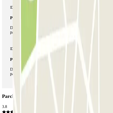
Pass multiparking
Durante il tuo soggiorno potrai usufruire dell'intera rete di
parcheggi disponibili su Parclick.
Pass illlimitato
Durante il tuo soggiorno potrai entrare e uscire dal
parcheggio tutte le volte che vorrai.
Parcheggio CLÜBO La Salut: Opinioni
3.8