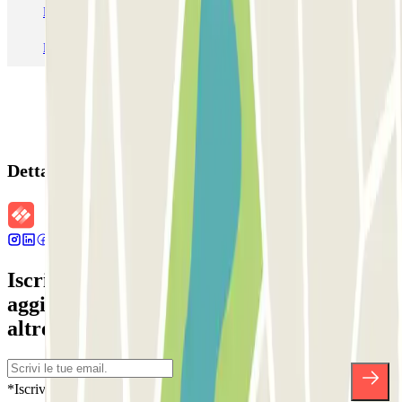
Parcheggio Roma
Parcheggio Milano
Parcheggio Malpensa Terminal 1
Parcheggio Malpensa
Dettagli della prenotazione
Iscriviti alla nostra Newsletter e rimani
aggiornato su sconti, concorsi e tante
altre sorprese.
*Iscrivendoti, accetti la nostra Informativa sulla Privacy per ricevere