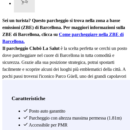
Sei un turista? Questo parcheggio si trova nella zona a basse
emissioni (ZBE) di Barcellona. Per maggiori informazioni sulla
ZBE di Barcellona, clicca su
Come parcheggiare nella ZBE di
Barcellona.
Il parcheggio Clubö La Salut
è la scelta perfetta se cerchi un posto
dove parcheggiare nel cuore di Barcellona in tutta comodità e
sicurezza. Grazie alla sua posizione strategica, potrai spostarti
facilmente e scoprire alcuni dei luoghi più emblematici della città. A
pochi passi troverai l'iconico Parco Güell, uno dei grandi capolavori
di Antoni Gaudí, dove potrai passeggiare tra i suoi mosaici, goderti i
suoi panorami mozzafiato e lasciarti ispirare dalla creatività
dell'architetto catalano. Sarai anche molto vicino al Museo Gaudí,
Caratteristiche
ideale per approfondire la sua vita e le sue opere. Se devi recarti
all'Hospital de la Esperanza, questo parcheggio ti offre il vantaggio
Posto auto garantito
di trovarsi a pochi metri di distanza, evitando qualsiasi
Parcheggio con altezza massima permessa (1.81m)
preoccupazione di trovare posto. Inoltre, il suo buon collegamento
Accessibile per PMR