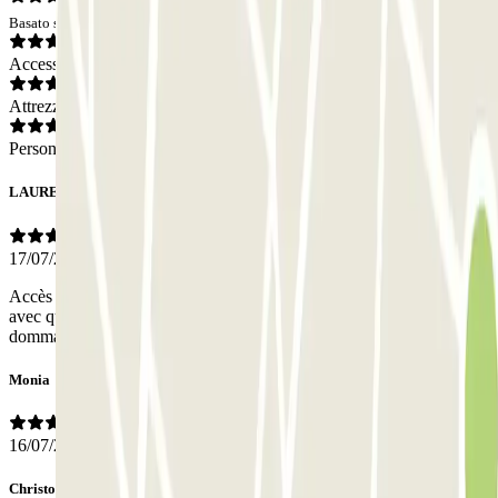
Basato su 10 opinioni
Accesso
Attrezzatura
Personale
LAURENCE
17/07/2026
Accès difficile pour une grosse voiture mais propre et la personne
avec qui on parle au niveau des barrière ne parle que Espagnole
dommage.
Monia
16/07/2026
Christophe