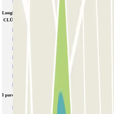
Parking Viajeros
BSM Flos i Calcat
BSM Rius i Taulet
Luoghi ed eventi che potrebbero interessarti vicino a
CLÜBO La Salut
Parcheggi vicino al Parco Güell
Parcheggi vicino alla Plaza de la Vila de Gracia
Parcheggi vicino alla Avenida Diagonal
Parcheggi vicino alla Casa Milà
Parcheggio vicino Sagrada Familia | Confronta prezzi
Parcheggi vicino al CosmoCaixa di Barcellona
Parcheggi vicino al Paseo de Gracia
I parcheggi
più prenotati
Parcheggio Venezia
Parcheggio Piazzale Roma Venezia