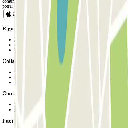
comunicazioni commerciali da Parclick. Senza alcun impegno,
potrai disiscriverti quando vuoi direttamente dalla stessa newsletter.
Riguardo a Parclcik
Chi siamo
Come funziona?
I Nostri Parcheggi
Collaboriamo?
Collaboratori
Proprietari di parcheggio
Affiliati
Contatto
Contattaci
FAQ
Puoi utilizzare questi metodi di pagamento: