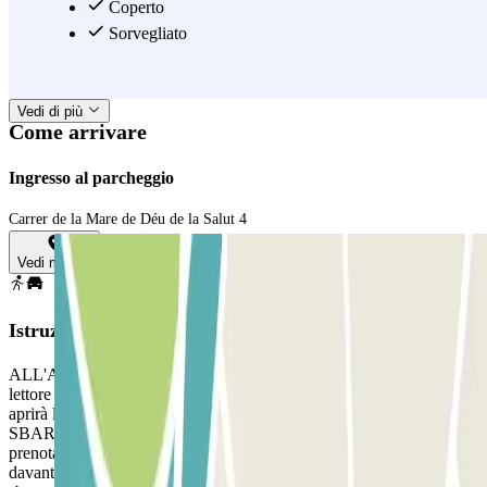
con i mezzi pubblici lo rende un'alternativa comoda per esplorare
Coperto
altri quartieri della città. Prenota il tuo posto nel parcheggio Clubö
Sorvegliato
La Salut con Parclick o tramite l'app Parclick e approfitta di tutte le
nostre promozioni giornaliere.
Vedi di più
Come arrivare
Ingresso al parcheggio
Carrer de la Mare de Déu de la Salut 4
Vedi mappa
Istruzioni
ALL'ARRIVO: Entra nel parcheggio e fermati davanti alla sbarra. Il
lettore di targhe riconoscerà il tuo veicolo, emetterà un biglietto e
aprirà la sbarra. Parcheggia in qualsiasi posto libero. SE LA
SBARRA NON SI APRE: Scansiona il codice QR della tua
prenotazione nel lettore QR e biglietti. ALL'USCITA: fermati
davanti alla sbarra. Il lettore di targhe riconoscerà la tua auto e la