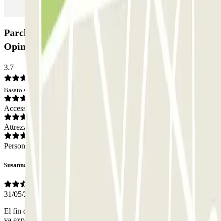
Parcheggio Garaje Carretas - Descubierto:
Opinioni
3.7
Basato su 77 opinioni
Accesso
Attrezzatura
Personale
Susanna
31/05/2026
El fin de semana no hay nadie que te atienda. En el mail de reserva
ya explica que hay que bajarse la app Akiles y con eso se abre la