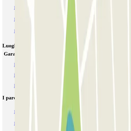
NN Santaló
NN Urgell 2
NN Borrell
NN Valencia III
NN Rocafort
Torre Nuñez i Navarro
BSM Moll de la Fusta
Parking Viajeros
BSM Flos i Calcat
BSM Rius i Taulet
Luoghi ed eventi che potrebbero interessarti vicino a
Garaje Carretas - Descubierto
Parcheggi nel Poble Sec
Parcheggio Barcellona ZBE
Parcheggi vicino al Paral·lel di Barcellona
I parcheggi
più prenotati
Parcheggio Venezia
Parcheggio Piazzale Roma Venezia
Parcheggio Roma
Parcheggio Milano