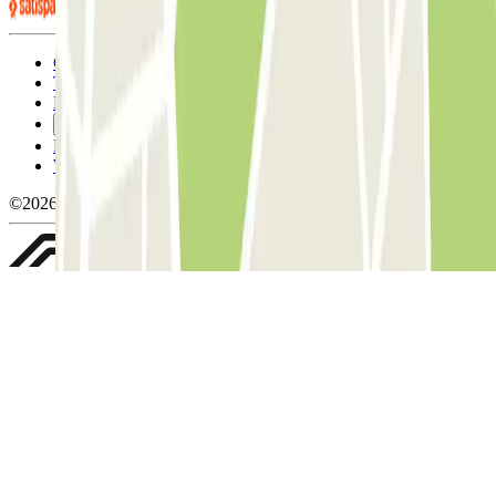
Condizioni contrattuali e di utilizzo
Termini di cancellazione
Politica sui cookies
Gestisci i cookie
Politica sulla privacy
Whistleblowing
©2026 Parclick. Tutti i diritti riservati