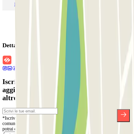
Parcheggio Malpensa Terminal 1
Parcheggio Malpensa
Dettagli della prenotazione
Iscriviti alla nostra Newsletter e rimani
aggiornato su sconti, concorsi e tante
altre sorprese.
*Iscrivendoti, accetti la nostra Informativa sulla Privacy per ricevere
comunicazioni commerciali da Parclick. Senza alcun impegno,
potrai disiscriverti quando vuoi direttamente dalla stessa newsletter.