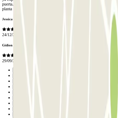
puerta. Una vez lo sabes es todo muy fácil. Hay que aparcar en la
planta de más arriba que es descubierto. Farol sin luz.
Jessica
24/12/2025
Gidion
29/09/2025
Precedente
1
2
3
4
5
6
7
8