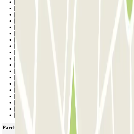
9
10
11
12
13
14
15
16
17
18
19
20
21
22
23
24
25
26
Successivo
Parcheggi più popolari a Barcellona