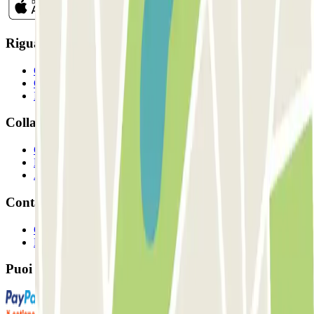
Riguardo a Parclcik
Chi siamo
Come funziona?
I Nostri Parcheggi
Collaboriamo?
Collaboratori
Proprietari di parcheggio
Affiliati
Contatto
Contattaci
FAQ
Puoi utilizzare questi metodi di pagamento: