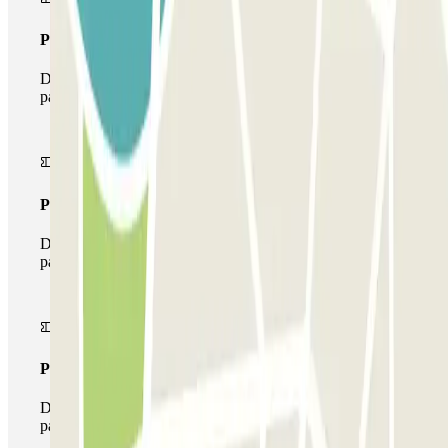
Pass unico
Durante il tuo soggiorno potrai entrare e uscire dal
parcheggio una sola volta
Pass multiparking
Durante il tuo soggiorno potrai usufruire dell'intera rete di
parcheggi disponibili su Parclick.
Pass illlimitato
Durante il tuo soggiorno potrai entrare e uscire dal
parcheggio tutte le volte che vorrai.