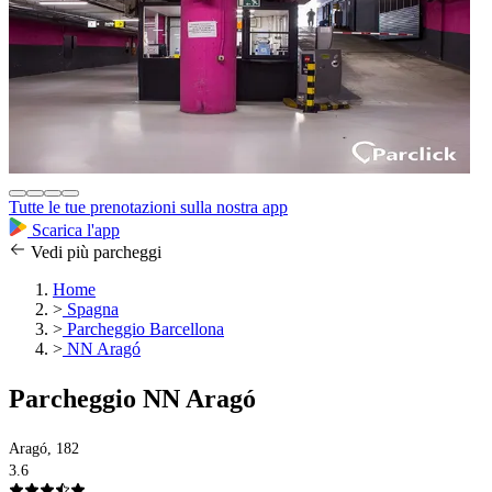
Tutte le tue prenotazioni sulla nostra app
Scarica l'app
Vedi più parcheggi
Home
>
Spagna
>
Parcheggio Barcellona
>
NN Aragó
Parcheggio NN Aragó
Aragó, 182
3.6