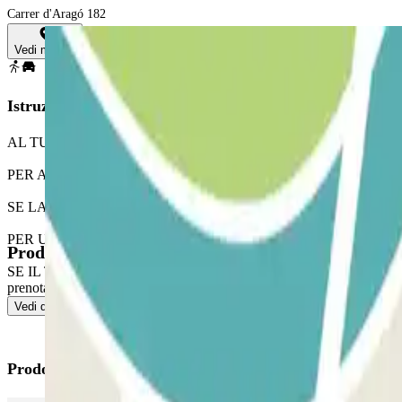
Carrer d'Aragó 182
Vedi mappa
Istruzioni
AL TUO ARRIVO: Accedi al parcheggio.
PER APRIRE LA BARRIERA: Fermatevi davanti alla barriera. Il lettore 
SE LA BARRIERA NON SI APRE: Prova a utilizzare il QR che si trova ne
PER USCIRE: Fermatevi davanti alla barriera. Il lettore di targa ricono
Prodotti disponibili
SE IL TUO PASS INCLUDE ENTRATE E USCITE ILLIMITATE: Prova a utili
prenotazione Parclick.
Vedi di più
Prodotti di Parclick