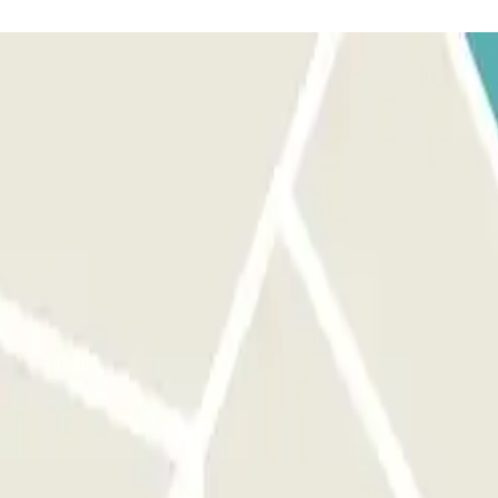
o libero.
 localizzatore della tua prenotazione Parclick.
ami il citofono e comunichi il localizzatore della tua