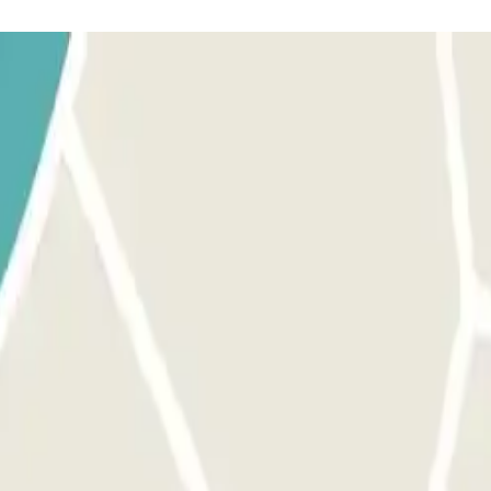
di targa riconoscerà il tuo veicolo. Parcheggia in qualsiasi posto aut
lla prenotazione nel lettore se non chiami il citofono e comunichi il
scerà il tuo veicolo.
zzare il QR che si trova nella prenotazione nel lettore se non chi