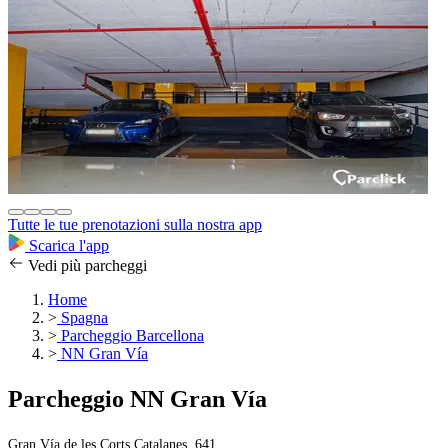
Tutte le tue prenotazioni sulla nostra app
Scarica l'app
Vedi più parcheggi
Home
>
Spagna
>
Parcheggio Barcellona
>
NN Gran Vía
Parcheggio NN Gran Vía
Gran Vía de les Corts Catalanes, 641