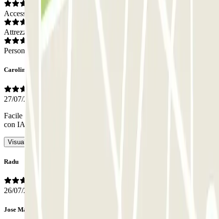
Accesso
Attrezzatura
Personale
Caroline
27/07/2026
Facile da raggiungere, ben situato, non troppo costoso.
- Tradotto
con IA
Visualizza l’originale
Radu
26/07/2026
Jose María