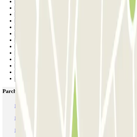
18
19
20
21
22
23
24
25
26
27
28
29
Successivo
Parcheggi più popolari a Barcellona
NN Santaló
NN Urgell 2
NN Borrell
NN Valencia III
NN Rocafort
Torre Nuñez i Navarro
BSM Moll de la Fusta
Parking Viajeros
BSM Flos i Calcat
BSM Rius i Taulet