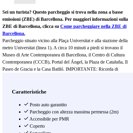
Sei un turista? Questo parcheggio si trova nella zona a basse
emissioni (ZBE) di Barcellona. Per maggiori informazioni sulla
ZBE di Barcellona, clicca su
Come parcheggiare nella ZBE di
Barcellona.
Parcheggio situato vicino alla Plaça Universitat e alla stazione della
metro Universitat (linea 1). A circa 10 minuti a piedi si trovano il
Museo di Arte Contemporanea di Barcellona, il Centro di Cultura
Contemporanea (CCCB), Portal del Ángel, la Plaza de Cataluña, Il
Paseo de Gracia e la Casa Batlló. IMPORTANTE: Ricorda di
indicare il numero di telefono cellulare che userai durante la tua
permanenza a Barcellona. Accesso al parcheggio TELEFONICO.
Assistenza al cliente REMOTA.
Caratteristiche
Vedi di più
Posto auto garantito
Parcheggio con altezza massima permessa (2m)
Accessibile per PMR
Coperto