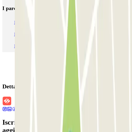
I parcheggi
più prenotati
Parcheggio Venezia
Parcheggio Piazzale Roma Venezia
Parcheggio Roma
Parcheggio Milano
Parcheggio Malpensa Terminal 1
Parcheggio Malpensa
Dettagli della prenotazione
Iscriviti alla nostra Newsletter e rimani
aggiornato su sconti, concorsi e tante