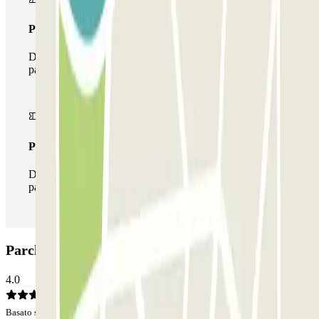
Pass multiparking
Durante il tuo soggiorno potrai usufruire dell'intera rete di
parcheggi disponibili su Parclick.
Pass illlimitato
Durante il tuo soggiorno potrai entrare e uscire dal
parcheggio tutte le volte che vorrai.
Parcheggio NN Gran Vía: Opinioni
4.0
Basato su 745 opinioni