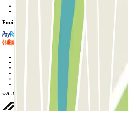
Contattaci
FAQ
Puoi utilizzare questi metodi di pagamento:
Condizioni contrattuali e di utilizzo
Termini di cancellazione
Politica sui cookies
Gestisci i cookie
Politica sulla privacy
Whistleblowing
©2026 Parclick. Tutti i diritti riservati