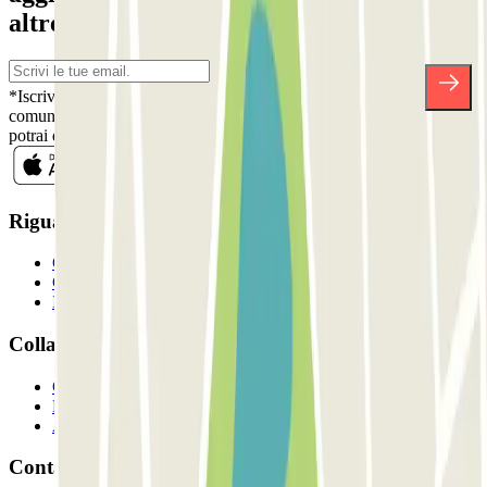
altre sorprese.
*Iscrivendoti, accetti la nostra Informativa sulla Privacy per ricevere
comunicazioni commerciali da Parclick. Senza alcun impegno,
potrai disiscriverti quando vuoi direttamente dalla stessa newsletter.
Riguardo a Parclcik
Chi siamo
Come funziona?
I Nostri Parcheggi
Collaboriamo?
Collaboratori
Proprietari di parcheggio
Affiliati
Contatto