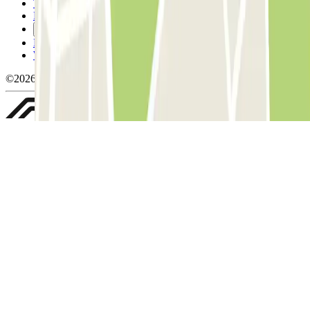
Termini di cancellazione
Politica sui cookies
Gestisci i cookie
Politica sulla privacy
Whistleblowing
©2026 Parclick. Tutti i diritti riservati