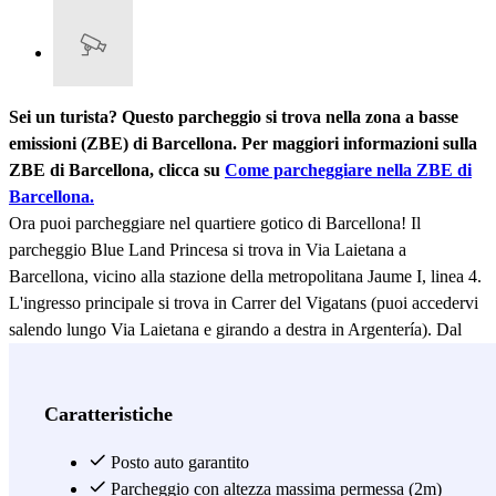
Sei un turista? Questo parcheggio si trova nella zona a basse
emissioni (ZBE) di Barcellona. Per maggiori informazioni sulla
ZBE di Barcellona, clicca su
Come parcheggiare nella ZBE di
Barcellona.
Ora puoi parcheggiare nel quartiere gotico di Barcellona! Il
parcheggio Blue Land Princesa si trova in Via Laietana a
Barcellona, vicino alla stazione della metropolitana Jaume I, linea 4.
L'ingresso principale si trova in Carrer del Vigatans (puoi accedervi
salendo lungo Via Laietana e girando a destra in Argentería). Dal
parcheggio Laietana Princesa puoi raggiungere a piedi (tranquillo,
sono solo 5 minuti) la Cattedrale di Barcellona, la Basilica di Santa
María del Mar o il Palau de la Generalitat de Catalunya, situato in
Caratteristiche
Plaça Sant Jaume. Con questo parcheggio avrai a portata di mano
tutto il centro di Barcellona, senza dover vagare per le stradine con
Posto auto garantito
la tua auto. Nei dintorni hai anche la possibilità di visitare diversi
Parcheggio con altezza massima permessa (2m)