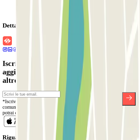
Dettagli della prenotazione
Iscriviti alla nostra Newsletter e rimani
aggiornato su sconti, concorsi e tante
altre sorprese.
*Iscrivendoti, accetti la nostra Informativa sulla Privacy per ricevere
comunicazioni commerciali da Parclick. Senza alcun impegno,
potrai disiscriverti quando vuoi direttamente dalla stessa newsletter.
Riguardo a Parclcik