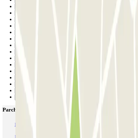
12
13
14
15
16
17
18
19
20
21
22
23
24
25
26
Successivo
Parcheggi più popolari a Barcellona
NN Santaló
NN Urgell 2
NN Borrell
NN Valencia III
NN Rocafort
Torre Nuñez i Navarro
BSM Moll de la Fusta