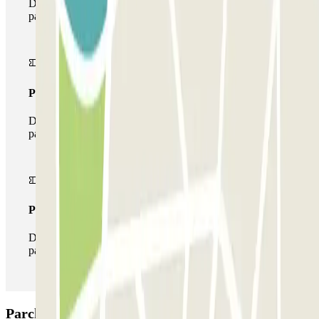
Durante il tuo soggiorno potrai entrare e uscire dal
parcheggio una sola volta
Pass multiparking
Durante il tuo soggiorno potrai usufruire dell'intera rete di
parcheggi disponibili su Parclick.
Pass illlimitato
Durante il tuo soggiorno potrai entrare e uscire dal
parcheggio tutte le volte che vorrai.
Parcheggio Blue Land Princesa: Opinioni