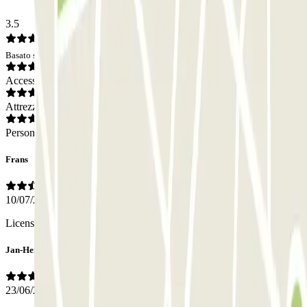
3.5
Basato su 290 opinioni
Accesso
Attrezzatura
Personale
Frans
10/07/2026
License plate did not directly work
Jan-Hendrik
23/06/2026