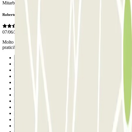
Mitarbeiter sehr sehr aufmerksam und freundlich
Roberto
07/06/2026
Molto comodo, bisogna avere un mezzo piccolo o essere molto
pratici!!
Precedente
1
2
3
4
5
6
7
8
9
10
11