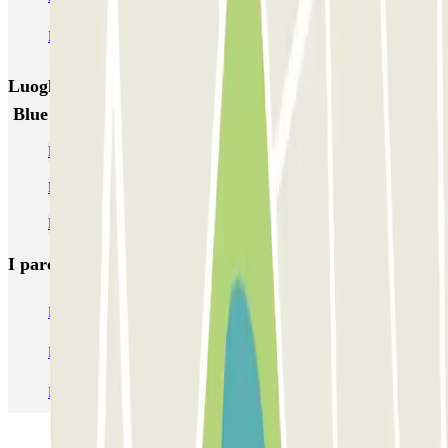
Parking Viajeros
BSM Flos i Calcat
BSM Rius i Taulet
Luoghi ed eventi che potrebbero interessarti vicino a
Blue Land Princesa
Parcheggi alla Cattedrale di Barcellona
Parcheggi nel quartiere El Born
Parcheggi vicino a Via Laietana
I parcheggi
più prenotati
Parcheggio Venezia
Parcheggio Piazzale Roma Venezia
Parcheggio Roma
Parcheggio Milano
Parcheggio Malpensa Terminal 1
Parcheggio Malpensa