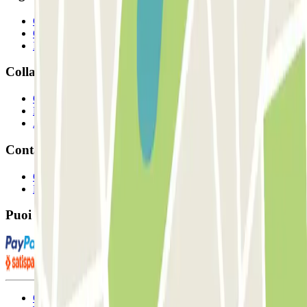
Chi siamo
Come funziona?
I Nostri Parcheggi
Collaboriamo?
Collaboratori
Proprietari di parcheggio
Affiliati
Contatto
Contattaci
FAQ
Puoi utilizzare questi metodi di pagamento:
Condizioni contrattuali e di utilizzo