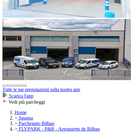
Tutte le tue prenotazioni sulla nostra app
Scarica l'app
Vedi più parcheggi
Home
>
Spagna
>
Parcheggio Bilbao
>
FLYPARK - P&R - Aeropuerto de Bilbao