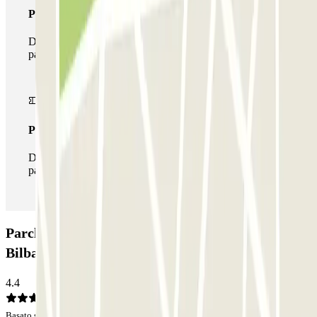
Pass multiparking
Durante il tuo soggiorno potrai usufruire dell'intera rete di
parcheggi disponibili su Parclick.
Pass illlimitato
Durante il tuo soggiorno potrai entrare e uscire dal
parcheggio tutte le volte che vorrai.
Parcheggio FLYPARK - P&R - Aeropuerto de
Bilbao: Opinioni
4.4
Basato su 9 opinioni