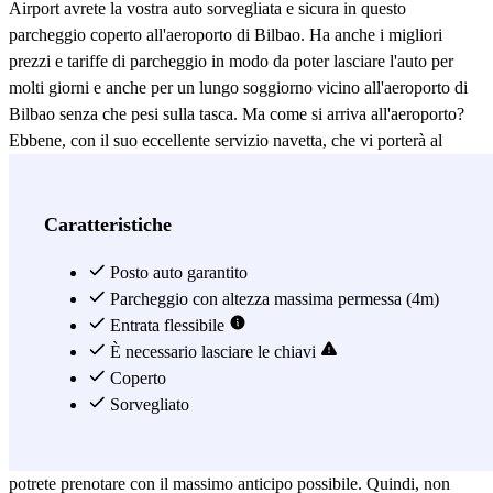
Airport avrete la vostra auto sorvegliata e sicura in questo
parcheggio coperto all'aeroporto di Bilbao. Ha anche i migliori
prezzi e tariffe di parcheggio in modo da poter lasciare l'auto per
molti giorni e anche per un lungo soggiorno vicino all'aeroporto di
Bilbao senza che pesi sulla tasca. Ma come si arriva all'aeroporto?
Ebbene, con il suo eccellente servizio navetta, che vi porterà al
terminal di partenza del vostro volo e vi verrà a prendere anche al
vostro ritorno, il tutto dal gate degli arrivi. Dovrete solo prenotare e
non dovrete più preoccuparvi del parcheggio, poiché il vostro posto
Caratteristiche
è totalmente garantito presso il parcheggio dell'aeroporto FLY-
PARK - P&R Bilbao. Se arrivate in auto da qualsiasi parte dei Paesi
Posto auto garantito
Baschi, da Bilbao o da qualsiasi altro luogo, Parclick vuole aiutarvi
Parcheggio con altezza massima permessa (4m)
ad avere il viaggio più semplice e confortevole possibile. Con il
Entrata flessibile
nostro servizio di prenotazione del parcheggio otterrete un posto
È necessario lasciare le chiavi
auto garantito per il tempo necessario a portata di mano: sia dal
Coperto
nostro sito web che dalla nostra APP, godetevi la facilità di poter
Sorvegliato
prenotare in un paio di click e avere il vostro posto auto garantito
all'aeroporto di Bilbao ancora prima di arrivare in aeroporto. Inoltre,
potrete prenotare con il massimo anticipo possibile. Quindi, non