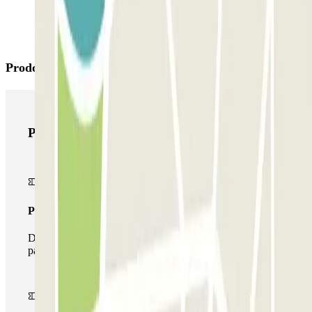
Prodotti di Parclick
Prodotti di Parclick
Pass unico
Durante il tuo soggiorno potrai entrare e uscire dal
parcheggio una sola volta