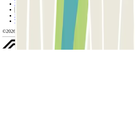
Politica sui cookies
Gestisci i cookie
Politica sulla privacy
Whistleblowing
©2026 Parclick. Tutti i diritti riservati