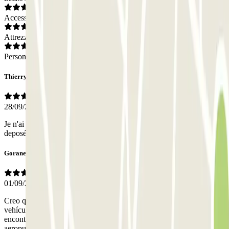
Accesso
Attrezzatura
Personale
Thierry
28/09/2025
Je n'ai pas vu les installations mais le services est parfait, véhicule
deposé et repris à l'aéroport. Je recommande
Gorane
01/09/2025
Creo que en las indicaciones del email que recibí debía dejar el
vehículo en las instalaciones de parclick. Llamé ya que no
encontraba como entrar y resulta que me dijeron que debía ir al
aeropuerto y llamar pero ya que estaba me cogieron el vehículo.