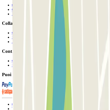
Chi siamo
Come funziona?
I Nostri Parcheggi
Collaboriamo?
Collaboratori
Proprietari di parcheggio
Affiliati
Contatto
Contattaci
FAQ
Puoi utilizzare questi metodi di pagamento:
Condizioni contrattuali e di utilizzo
Termini di cancellazione