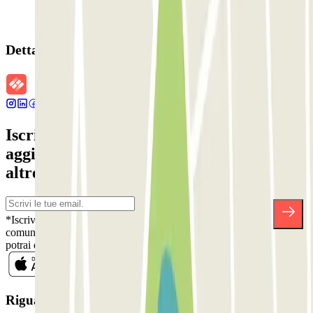
Dettagli della prenotazione
Iscriviti alla nostra Newsletter e rimani
aggiornato su sconti, concorsi e tante
altre sorprese.
*Iscrivendoti, accetti la nostra Informativa sulla Privacy per ricevere
comunicazioni commerciali da Parclick. Senza alcun impegno,
potrai disiscriverti quando vuoi direttamente dalla stessa newsletter.
Riguardo a Parclcik