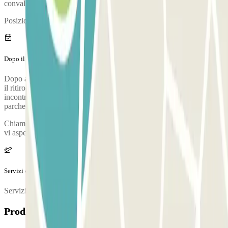
convalidare la tua prenotazione.
Posizione della cabina di controllo:
Dopo il tuo viaggio
Dopo aver ritirato i tuoi bagagli, chiama il parcheggio per richiedere
il ritiro. Durante la chiamata, una persona confermerà il punto di
incontro nel terminal dell'aeroporto. Il numero di telefono del
parcheggio verrà fornito una volta effettuata la prenotazione.
Chiamate il parcheggio quando andate a ritirare i bagagli. La navetta
vi aspetterà alla porta d'uscita al piano 3.
Servizi extra (non inclusi nel prezzo)
Servizio di autolavaggio: 35€
Prodotti disponibili