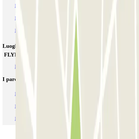
Eparkbilbao - Aeropuerto de Bilbao
Zabalburu
FLYPARK - Valet - Aeropuerto de Bilbao
FLYPARK - P&R - Aeropuerto de Bilbao
Luoghi ed eventi che potrebbero interessarti vicino a
FLYPARK - P&R - Aeropuerto de Bilbao
Parcheggi all’Aeroporto di Bilbao (BIO)
I parcheggi
più prenotati
Parcheggio Venezia
Parcheggio Piazzale Roma Venezia
Parcheggio Roma
Parcheggio Milano
Parcheggio Malpensa Terminal 1
Parcheggio Malpensa