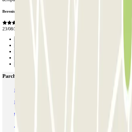
Berenice
23/08/2025
Precedente
1
2
3
Successivo
Parcheggi più popolari a Bilbao
IC Termibus
COPARK Hospital IMQ-Zorrotzaurre
Pío Baroja Bilbao COPARK
SABA Estación Bilbao
COPARK Palacio Euskalduna
AENA Aeropuerto de Bilbao - General P1