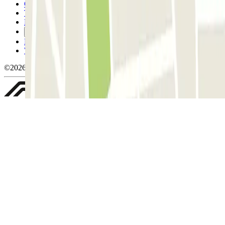
Condizioni contrattuali e di utilizzo
Termini di cancellazione
Politica sui cookies
Gestisci i cookie
Politica sulla privacy
Whistleblowing
©2026 Parclick. Tutti i diritti riservati