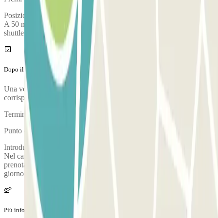
Posizione della fermata di autobus/shuttle che ti porterà al terminal:
A 50 metri dall'entrata del parcheggio P9 si trova una fermata di
shuttle gratuito
Dopo il tuo viaggio
Una volta recuperate le tue valigie, raggiungi la fermata di autobus
corrispondente.
Terminal T1
Punto da cui partono le navette per tornare al parcheggio:
Introduci nella barriera il ticket prepagato che hai preso all’entrata.
Nel caso in cui la tua permanenza superi la durata della tua
prenotazione, dovrai pagare all'uscita un supplemento di 15€ al
giorno a partire dal primo minuto in eccesso.
Più informazioni