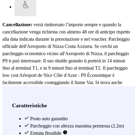
Cancellazione:
verrà rimborsato l’importo sempre e quando la
cancellazione venga richiesta con almeno 48 ore di anticipo rispetto
alla data indicata durante la prenotazione e nel voucher. Parcheggio
ufficiale dell'Aeroporto di Nizza Costa Azzurra. Se cerchi un
parcheggio economico vicino all'Aeroporto di Nizza, il parcheggio
P9 ti può interessare. Il suo shuttle gratuito ti porterà in 14 minuti
fino al terminal T1, e in 9 minuti fino al terminal T2. Il parcheggio
low cost Aéroport de Nice Côte d'Azur - P9 Économique è
facilmente accessibile costeggiando il fiume Var. Si trova anche
molto vicino al Boulevard René-Cassin, pratico se arrivi da lontano.
Tra i vantaggi che ti offre questo parcheggio, possiamo menzionare
il suo orario di apertura 24 ore su 24, ma anche la sua offerta di posti
Caratteristiche
auto per persone disabili. Al tuo ritorno, potrai prendere la navetta
dal Terminal 1 o dal Terminal 2 dell'Aeroporto di Nizza, entrambe ti
Posto auto garantito
porteranno fino al parcheggio P9. Se il tuo aereo atterra in piena
Parcheggio con altezza massima permessa (2.2m)
notte, non ti preoccupare: il parcheggio Aéroport de Nice Côte
Entrata flessibile