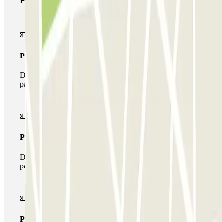
Prodotti di Parclick
Pass unico
Durante il tuo soggiorno potrai entrare e uscire dal
parcheggio una sola volta
Pass multiparking
Durante il tuo soggiorno potrai usufruire dell'intera rete di
parcheggi disponibili su Parclick.
Pass illlimitato