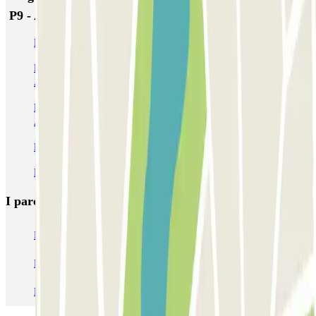
P9 - Aéroport de Nice Côte d'Azur - Économique
Parcheggio Aeroporto Nizza - Costa Azzurra (NCE) | Parclick
Parcheggi vicino al Terminal 2 dell'Aeroporto di Nizza Costa
Azzurra (NCE)
Parcheggi vicino al Terminal 1 dell'Aeroporto di Nizza Costa
Azzurra (NCE)
Parcheggi per la Maratona Nizza Cannes
Parcheggi vicino al Museo Masséna
I parcheggi
più prenotati
Parcheggio Venezia
Parcheggio Piazzale Roma Venezia
Parcheggio Roma
Parcheggio Milano
Parcheggio Malpensa Terminal 1
Parcheggio Malpensa