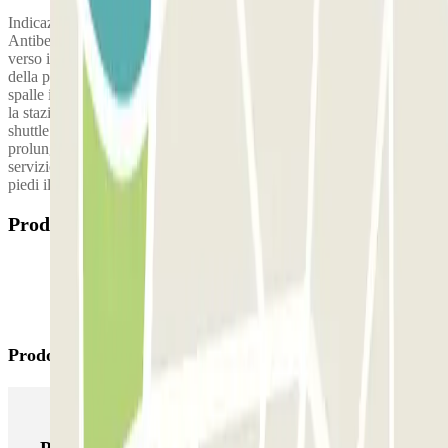
Indicazioni per accedere al parcheggio P9: 1) Arrivando da
Antibes/Cannes: prendi la via che corre lungo il fiume Var e dirigiti
verso il Terminale 2. L'ingresso del P9 è alla tua sinistra, all'altezza
della prima rotonda. 2) Arrivando da Nizza/Monaco: lasciati alle
spalle il parcheggio P8, prendi la direzione del Terminale 2 e supera
la stazione di servizio. L'ingresso del P9 è alla tua destra a 50 m. Lo
shuttle è in servizio fino alle 00.30. Tuttavia il servizio può
prolungarsi in caso di ritardo del volo. Se la navetta non è in
servizio, potrai raggiungere dal parcheggio P9 in circa 10 minuti a
piedi il Terminal 2.
Prodotti disponibili
Prodotti di Parclick