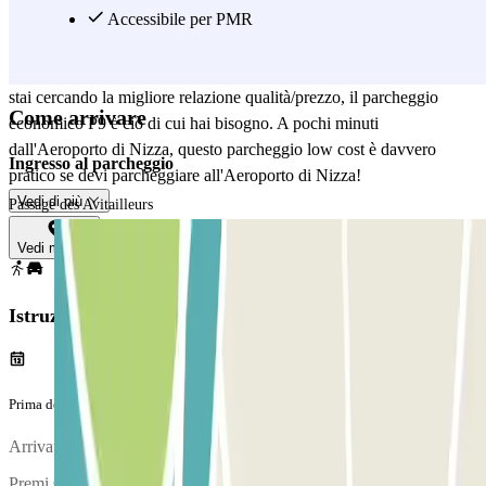
d'Azur - P9 Économique si trova a 10 minuti a piedi dalla Terminal
Accessibile per PMR
2, e a meno di 15 minuti a piedi dalla Terminal 1, collegate da una
via pedonale. Se vuoi parcheggiare vicino all'Aeroporto di Nizza e
stai cercando la migliore relazione qualità/prezzo, il parcheggio
Come arrivare
economico P9 è ciò di cui hai bisogno. A pochi minuti
dall'Aeroporto di Nizza, questo parcheggio low cost è davvero
Ingresso al parcheggio
pratico se devi parcheggiare all'Aeroporto di Nizza!
Vedi di più
Passage des Avitailleurs
Vedi mappa
Istruzioni
Prima del tuo viaggio
Arrivato al parcheggio, per entrare, entry.method.digicode
Premi OK.