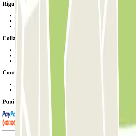
Riguardo a Parclcik
Chi siamo
Come funziona?
I Nostri Parcheggi
Collaboriamo?
Collaboratori
Proprietari di parcheggio
Affiliati
Contatto
Contattaci
FAQ
Puoi utilizzare questi metodi di pagamento: