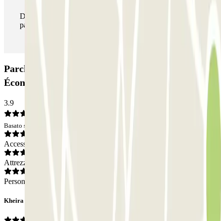
Durante il tuo soggiorno potrai entrare e uscire dal
parcheggio tutte le volte che vorrai.
Parcheggio P9 - Aéroport de Nice Côte d'Azur -
Économique: Opinioni
3.9
Basato su 70 opinioni
Accesso
Attrezzatura
Personale
Kheira