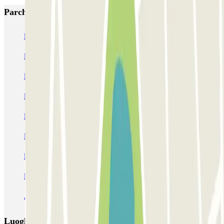
Parcheggi più popolari a Nizza
P5 Aéroport de Nice Côte d'Azur Terminal 2 - Au contact
P6 Aéroport de Nice Côte d'Azur - Terminal 2 - Longue durée
Nicetoile
ECTOR - Service Voiturier - Nice - T2
ECTOR - Service Voiturier - Nice - T1
Easy Parking Aéroport - Extérieur - Nice
Easy Parking Aéroport - Intérieur - Nice
Parking Port Lympia Nice Easy parking - Couvert
Blue Valet - Aéroport de Nice Côte d'Azur (NCE)
Azur Voiturier - Aéroport de Nice
Luoghi ed eventi che potrebbero interessarti vicino a