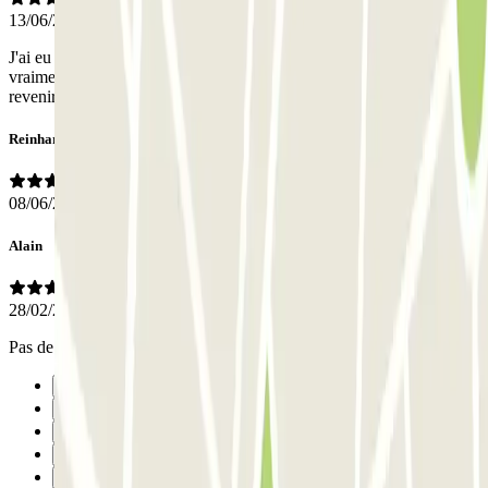
13/06/2026
J'ai eu une mauvaise expérience avec un parc automobile là j'ai
vraiment apprécié le fait qu'on puisse laisser la voiture et partir et
revenir et récupérer la voiture c'était très bien
Reinhard
08/06/2026
Alain
28/02/2026
Pas de personnel dans ce parking. Un peu loin du terminal 2
Precedente
1
2
3
4