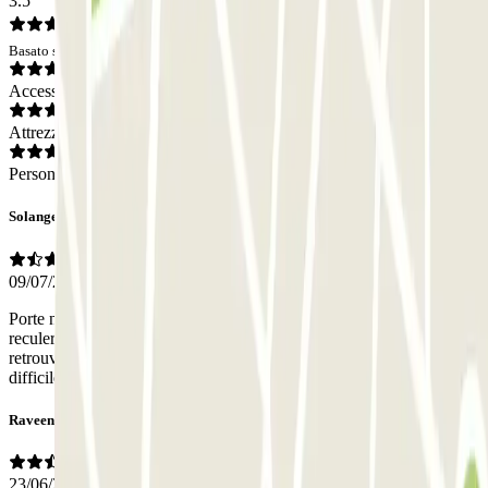
3.5
Basato su 18 opinioni
Accesso
Attrezzatura
Personale
Solange
09/07/2026
Porte ne s’ouvrant pas , à la sortie aussi elle est cassée, obligée de
reculer alors que c’est vraiment étroit, pour sortir coté entrée et se
retrouver face à un véhicule ! Une fois rentrée très très étroit et
difficile d’accès aux emplacements….
Raveena
23/06/2026