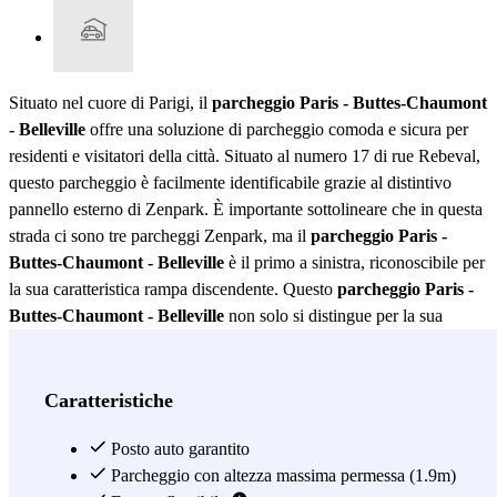
Situato nel cuore di Parigi, il
parcheggio Paris - Buttes-Chaumont
- Belleville
offre una soluzione di parcheggio comoda e sicura per
residenti e visitatori della città. Situato al numero 17 di rue Rebeval,
questo parcheggio è facilmente identificabile grazie al distintivo
pannello esterno di Zenpark. È importante sottolineare che in questa
strada ci sono tre parcheggi Zenpark, ma il
parcheggio Paris -
Buttes-Chaumont - Belleville
è il primo a sinistra, riconoscibile per
la sua caratteristica rampa discendente. Questo
parcheggio Paris -
Buttes-Chaumont - Belleville
non solo si distingue per la sua
posizione strategica, ma anche per la sua accessibilità. Essendo
vicino a punti di interesse come il parco di Buttes-Chaumont e il
vivace quartiere di Belleville, è ideale per chi desidera esplorare la
Caratteristiche
città senza preoccuparsi del parcheggio. Inoltre, la sua vicinanza alle
stazioni di trasporto pubblico facilita lo spostamento verso altre aree
Posto auto garantito
di Parigi, rendendolo una scelta preferita sia per i turisti che per i
Parcheggio con altezza massima permessa (1.9m)