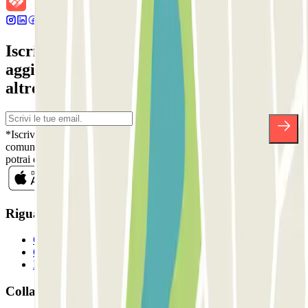
Iscriviti alla nostra Newsletter e rimani
aggiornato su sconti, concorsi e tante
altre sorprese.
*Iscrivendoti, accetti la nostra Informativa sulla Privacy per ricevere
comunicazioni commerciali da Parclick. Senza alcun impegno,
potrai disiscriverti quando vuoi direttamente dalla stessa newsletter.
Riguardo a Parclcik
Chi siamo
Come funziona?
I Nostri Parcheggi
Collaboriamo?