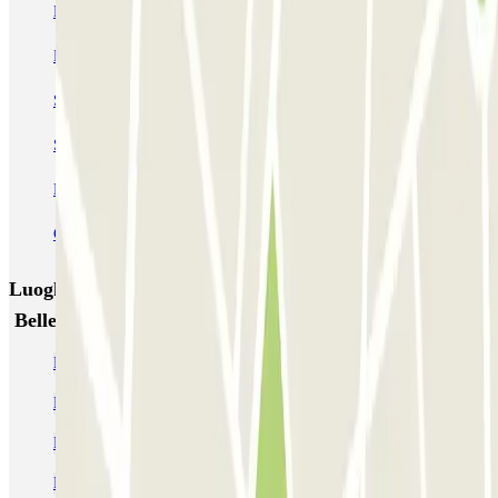
Parkélis Lefebvre
Gare Maine Montparnasse
Forum des Halles-Rambuteau
SAEMES Méditerranée Gare de Lyon
SAEMES Goutte d'Or - Gare du Nord
Bercy - Arena - Gare de Lyon
Pullman Tour Eiffel
Garage d'Abbeville - Gare du Nord
Luoghi ed eventi che potrebbero interessarti vicino a
Belleville - Buttes-Chaumont Zenpark
Parcheggi alla Gare de l'Est
Parcheggio vicino a Boulevard Magenta a Parigi
Parcheggi alla Gare du Nord
Parcheggio vicino a La Gaîté Lyrique!