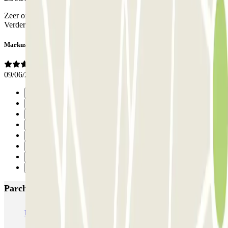
Zeer onvriendelijk in gebruik, QR code kwam niet tevoorschijn.
Verder prima parkeergarage
Markus
09/06/2026
Precedente
1
2
3
4
5
6
Successivo
Parcheggi più popolari a Parigi
Bastille - Saint-Antoine
Beaubourg Centre Pompidou