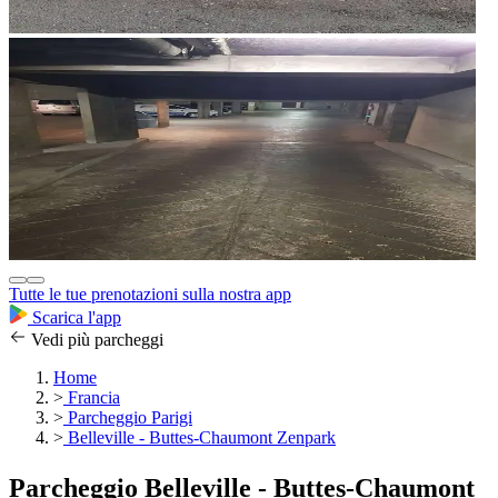
Tutte le tue prenotazioni sulla nostra app
Scarica l'app
Vedi più parcheggi
Home
>
Francia
>
Parcheggio Parigi
>
Belleville - Buttes-Chaumont Zenpark
Parcheggio Belleville - Buttes-Chaumont