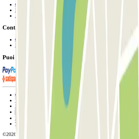
Collaboratori
Proprietari di parcheggio
Affiliati
Contatto
Contattaci
FAQ
Puoi utilizzare questi metodi di pagamento:
Condizioni contrattuali e di utilizzo
Termini di cancellazione
Politica sui cookies
Gestisci i cookie
Politica sulla privacy
Whistleblowing
©2026 Parclick. Tutti i diritti riservati