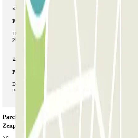
Pass multiparking
Durante il tuo soggiorno potrai usufruire dell'intera rete di
parcheggi disponibili su Parclick.
Pass illlimitato
Durante il tuo soggiorno potrai entrare e uscire dal
parcheggio tutte le volte che vorrai.
Parcheggio Belleville - Buttes-Chaumont
Zenpark: Opinioni