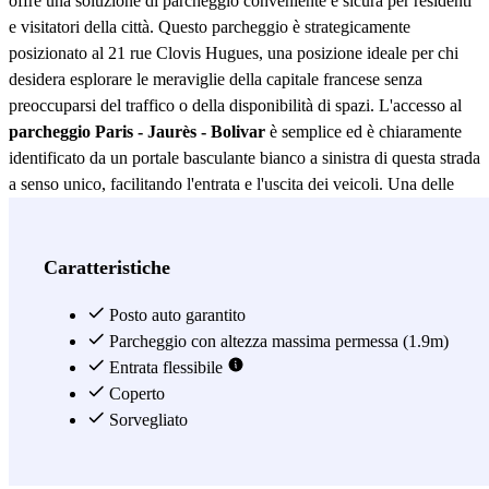
offre una soluzione di parcheggio conveniente e sicura per residenti
e visitatori della città. Questo parcheggio è strategicamente
posizionato al 21 rue Clovis Hugues, una posizione ideale per chi
desidera esplorare le meraviglie della capitale francese senza
preoccuparsi del traffico o della disponibilità di spazi. L'accesso al
parcheggio Paris - Jaurès - Bolivar
è semplice ed è chiaramente
identificato da un portale basculante bianco a sinistra di questa strada
a senso unico, facilitando l'entrata e l'uscita dei veicoli. Una delle
caratteristiche più rilevanti del
parcheggio Paris - Jaurès - Bolivar
è la sua segnaletica esterna, che include un visibile pannello di
Zenpark. Questa segnaletica non solo garantisce che i conducenti
Caratteristiche
possano localizzare il parcheggio con facilità, ma assicura anche che
l'accesso sia rapido e senza complicazioni. Inoltre, la posizione del
Posto auto garantito
parcheggio Paris - Jaurès - Bolivar
Parcheggio con altezza massima permessa (1.9m)
in una strada a senso unico
minimizza il traffico e migliora la sicurezza nell'entrare e uscire dal
Entrata flessibile
parcheggio. Il
Coperto
parcheggio Paris - Jaurès - Bolivar
non solo offre
una posizione privilegiata, ma fornisce anche un ambiente sicuro per
Sorvegliato
il tuo veicolo. Con misure di sicurezza avanzate, gli utenti possono
stare tranquilli sapendo che i loro veicoli sono protetti. Questo