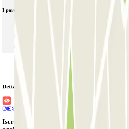
I parcheggi
più prenotati
Parcheggio Venezia
Parcheggio Piazzale Roma Venezia
Parcheggio Roma
Parcheggio Milano
Parcheggio Malpensa Terminal 1
Parcheggio Malpensa
Dettagli della prenotazione
Iscriviti alla nostra Newsletter e rimani