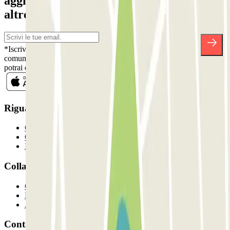
aggiornato su sconti, concorsi e tante
altre sorprese.
*Iscrivendoti, accetti la nostra Informativa sulla Privacy per ricevere
comunicazioni commerciali da Parclick. Senza alcun impegno,
potrai disiscriverti quando vuoi direttamente dalla stessa newsletter.
Riguardo a Parclcik
Chi siamo
Come funziona?
I Nostri Parcheggi
Collaboriamo?
Collaboratori
Proprietari di parcheggio
Affiliati
Contatto