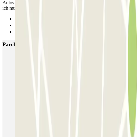
Autos kaum möglich. Mit meinerm 1er BMW war's o.k. Aber auch
ich musste schon ziemlich vorsichtig sein. Is echt schmal!
Precedente
1
Successivo
Parcheggi più popolari a Parigi
Bastille - Saint-Antoine
Beaubourg Centre Pompidou
Parkélis Lefebvre
Gare Maine Montparnasse
Forum des Halles-Rambuteau
SAEMES Méditerranée Gare de Lyon
SAEMES Goutte d'Or - Gare du Nord
Bercy - Arena - Gare de Lyon
Pullman Tour Eiffel
Garage d'Abbeville - Gare du Nord