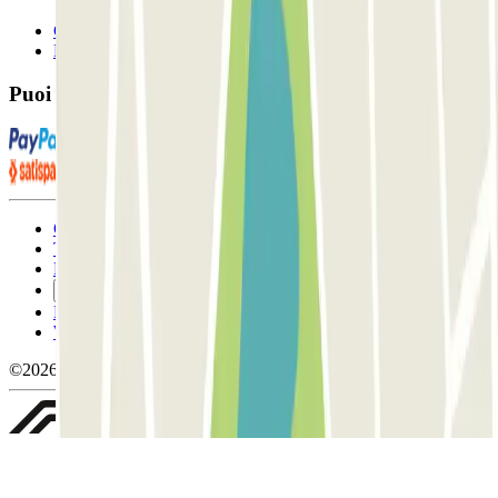
Contattaci
FAQ
Puoi utilizzare questi metodi di pagamento:
Condizioni contrattuali e di utilizzo
Termini di cancellazione
Politica sui cookies
Gestisci i cookie
Politica sulla privacy
Whistleblowing
©2026 Parclick. Tutti i diritti riservati