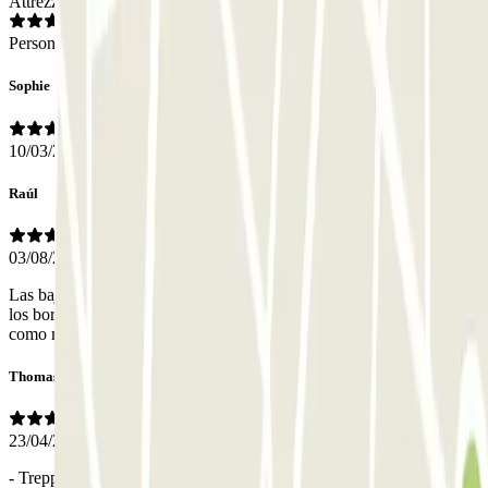
Attrezzatura
Personale
Sophie
10/03/2026
Raúl
03/08/2025
Las bajadas al interior son muy muy justas, como mínimo eliminaría
los bordillos que hay el los laterales y necesita algo mas de limpieza
como mínimo las zonas comunes por el resto todo ok.
Thomas
23/04/2025
- Treppenhaus sehr schmal, steil und dreckig - Zufahrt für große