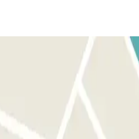
 riconosciuta automaticamente dal lettore. La barriera si aprirà
tattate il personale dell’Assistenza Remota attraverso il citofono situato
fare nulla. Se il lettore di targa non riconosce il vostro veicolo,
ra all’accesso pedonale, utilizzare il citofono presso la porta di