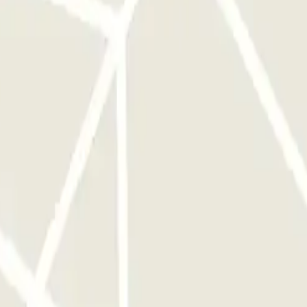
 fuori di questo lasso di tempo di un’ora, la barriera non si aprirà.
otazione, a seconda delle tariffe locali che il parcheggio gestisce in
mpleto.