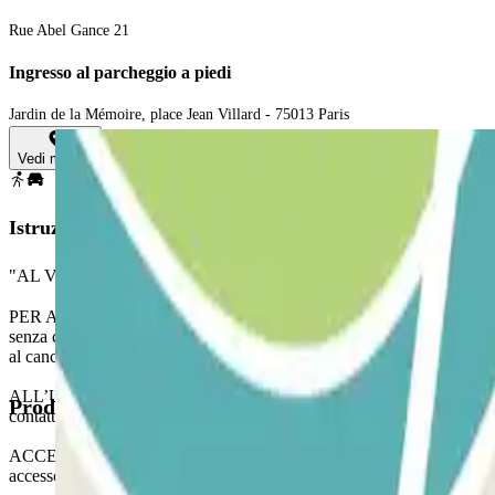
Rue Abel Gance 21
Ingresso al parcheggio a piedi
Jardin de la Mémoire, place Jean Villard - 75013 Paris
Vedi mappa
Istruzioni
"AL VOSTRO ARRIVO:
PER ACCEDERE AL PARCHEGGIO: Al vostro arrivo al parcheggio, fermate
senza che voi dobbiate fare nulla. Se il lettore non riconosce la vostra 
al cancello della barriera.
ALL’USCITA: Fermarsi davanti alla barriera. Il lettore di targhe riconos
Prodotti disponibili
contattate il personale dell’Assistenza Remota attraverso il citofono sit
ACCESSO PEDONALE: Utilizzare il codice di accesso indicato sul vouche
accesso pedonale.