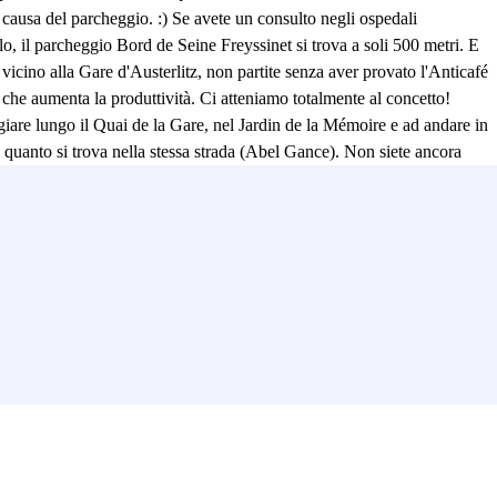
 causa del parcheggio. :) Se avete un consulto negli ospedali
llo, il parcheggio Bord de Seine Freyssinet si trova a soli 500 metri. E
vicino alla Gare d'Austerlitz, non partite senza aver provato l'Anticafé
fè che aumenta la produttività. Ci atteniamo totalmente al concetto!
giare lungo il Quai de la Gare, nel Jardin de la Mémoire e ad andare in
 quanto si trova nella stessa strada (Abel Gance). Non siete ancora
 e anche il noleggio di biciclette! Comodo se si vuole raggiungere
 un treno da prendere dalla stazione di Gare d'Austerlitz, o volete
Prenotate subito il vostro posto auto nel parcheggio del Bord de Seine