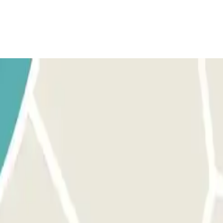
vi davanti alla barriera. Attendere 5 secondi e la vostra targa verrà
targa, prendete un biglietto per accedere al parcheggio e, all’uscita, con
cerà il vostro veicolo come all’arrivo al parcheggio, senza che dobbiate 
uato alla barriera.
r di prenotazione Parclick. Se il parcheggio non dispone di una tastie