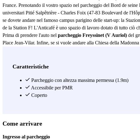
France. Prenotando il vostro spazio nel parcheggio del Bord de seine F
universitari Pitié Salpêtrière - Charles Foix (47-83 Boulevard de l'Hôpi
se dovete andare nel famoso campus parigino delle start-up: la Stazione
de la Station F! L'Anticafé è uno spazio di lavoro dotato di tutto ciò c
Prima di prendere l'auto nel
parcheggio Freyssinet (V Auriol)
del gr
Place Jean-Vilar. Infine, se si vuole andare alla Chiesa della Madonna
convinti? Questo parcheggio sulle rive della Senna Freyssinet dispone
l'altra banca. :) La stazione della metropolitana più vicina al parchegg
raggiungere le linee 5 e 10 della metropolitana parigina, il parcheggi
Caratteristiche
Freyssinet!
Parcheggio con altezza massima permessa (1.9m)
Vedi di più
Accessibile per PMR
Coperto
Come arrivare
Ingresso al parcheggio