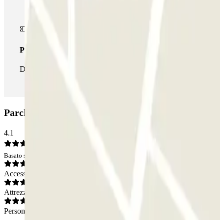
Pass illlimitato
Durante il tuo soggiorno potrai entrare e uscire dal parcheggio tut
Parcheggio INDIGO Bord de seine Freyssinet (V Au
4.1
Basato su 33 opinioni
Accesso
Attrezzatura
Personale