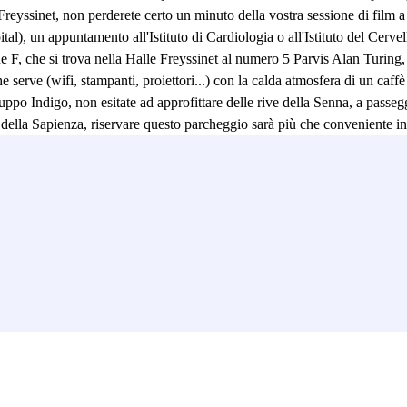
reyssinet, non perderete certo un minuto della vostra sessione di film a
tal), un appuntamento all'Istituto di Cardiologia o all'Istituto del Cerve
 F, che si trova nella Halle Freyssinet al numero 5 Parvis Alan Turing, 
he serve (wifi, stampanti, proiettori...) con la calda atmosfera di un caf
uppo Indigo, non esitate ad approfittare delle rive della Senna, a passeg
 della Sapienza, riservare questo parcheggio sarà più che conveniente in
 di servizi EXTRAS come il prestito di un ombrello in caso di maltempo
io del Bord de Seine Freyssinet è Quai de la Gare sulla linea 6. Se avete
o Bords de Seine Freyssinet è a soli 10-15 minuti a piedi. Conveniente! 