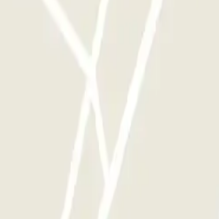
te le volte che vorrai.
riol): Opinioni