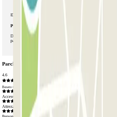
Pass illlimitato
Durante il tuo soggiorno potrai entrare e uscire dal
parcheggio tutte le volte che vorrai.
Parcheggio Garage de l'Essai: Opinioni
4.6
Basato su 311 opinioni
Accesso
Attrezzatura
Personale