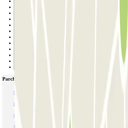
24
25
26
27
28
29
30
31
32
33
34
Successivo
Parcheggi più popolari a Parigi
Bastille - Saint-Antoine
Beaubourg Centre Pompidou
Parkélis Lefebvre
Gare Maine Montparnasse
Forum des Halles-Rambuteau
SAEMES Méditerranée Gare de Lyon