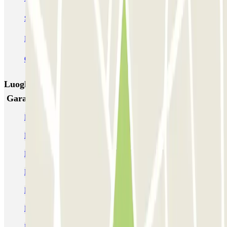
SAEMES Goutte d'Or - Gare du Nord
Bercy - Arena - Gare de Lyon
Pullman Tour Eiffel
Garage d'Abbeville - Gare du Nord
Luoghi ed eventi che potrebbero interessarti vicino a
Garage de l'Essai
Parcheggi per camper a Parigi | Dove parcheggiare
Parcheggi alla Gare d'Austerlitz
Parcheggi alla Gare de Lyon
Parcheggio vicino alla stazione F di Parigi
Parcheggi vicino al Pantheon
Parcheggio vicino all'isola di St-Louis
Parcheggio vicino alla Sorbona