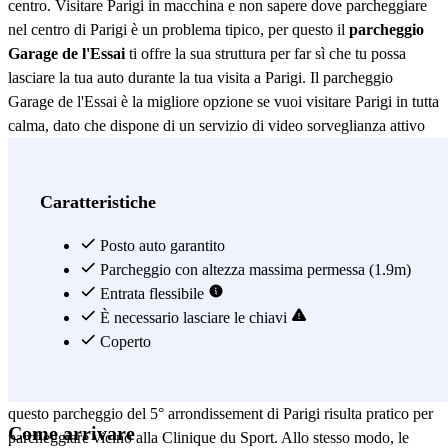
centro. Visitare Parigi in macchina e non sapere dove parcheggiare
nel centro di Parigi è un problema tipico, per questo il
parcheggio
Garage de l'Essai
ti offre la sua struttura per far sì che tu possa
lasciare la tua auto durante la tua visita a Parigi. Il parcheggio
Garage de l'Essai è la migliore opzione se vuoi visitare Parigi in tutta
calma, dato che dispone di un servizio di video sorveglianza attivo
24 ore su 24. Parcheggiare vicino al Jardin des Plantes è semplice
grazie al Garage de l'Essai, così potrai goderti le bellezze di questo
giardino botanico, dentro al quale si trovano il Museo Nazionale di
Caratteristiche
Storia Naturale di Francia, la Gran Galleria dell'Evoluzione e il
piazzale Milne-Edward. Allo stesso modo, nel Jardin des Plantes
Posto auto garantito
avrai anche la possibilità di visitare la zooteca, alcune serre e la
Parcheggio con altezza massima permessa (1.9m)
Galleria di Botanica e Geologia. Queste sono solo alcune delle
Entrata flessibile
ragioni per cui parcheggiare vicino al Jardin des Plantes durante la
È necessario lasciare le chiavi
tua visita a Parigi. A circa 400 metri dal parcheggio Garage de
Coperto
l'Essai si trova poi la Moschea di Parigi, e a 500 metri la Facoltà di
Medicina Pierre e Marie Curie e la Chiesa Saint Louis. Inoltre,
questo parcheggio del 5° arrondissement di Parigi risulta pratico per
Come arrivare
parcheggiare vicino alla Clinique du Sport. Allo stesso modo, le