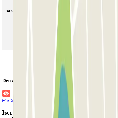
I parcheggi
più prenotati
Parcheggio Venezia
Parcheggio Piazzale Roma Venezia
Parcheggio Roma
Parcheggio Milano
Parcheggio Malpensa Terminal 1
Parcheggio Malpensa
Dettagli della prenotazione
Iscriviti alla nostra Newsletter e rimani