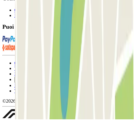
Contattaci
FAQ
Puoi utilizzare questi metodi di pagamento:
Condizioni contrattuali e di utilizzo
Termini di cancellazione
Politica sui cookies
Gestisci i cookie
Politica sulla privacy
Whistleblowing
©2026 Parclick. Tutti i diritti riservati