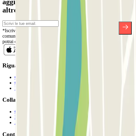
aggiornato su sconti, concorsi e tante
altre sorprese.
*Iscrivendoti, accetti la nostra Informativa sulla Privacy per ricevere
comunicazioni commerciali da Parclick. Senza alcun impegno,
potrai disiscriverti quando vuoi direttamente dalla stessa newsletter.
Riguardo a Parclcik
Chi siamo
Come funziona?
I Nostri Parcheggi
Collaboriamo?
Collaboratori
Proprietari di parcheggio
Affiliati
Contatto