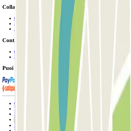
Collaboriamo?
Collaboratori
Proprietari di parcheggio
Affiliati
Contatto
Contattaci
FAQ
Puoi utilizzare questi metodi di pagamento:
Condizioni contrattuali e di utilizzo
Termini di cancellazione
Politica sui cookies
Gestisci i cookie
Politica sulla privacy
Whistleblowing