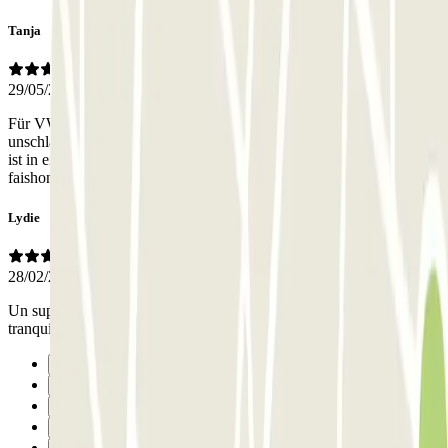
Tanja
29/05/2026
Für VW T5 hoch genug, aber eine enge Einfahrt ! Der Preis ist
unschlagbar. Die Mitarbeiter sind sehr freundlich. Das „Parkhaus“
ist in einem Hinterhof mit einer dazugehörigen Autowerkstatt. Old-
faishoned, mit Charme aus den 60ern. Nahe Metro/Bus.
Lydie
28/02/2026
Un super accueil, nous avons laissé notre véhicule en toute
tranquillité… du coup notre séjour c’est passé très sereinement.
Precedente
1
2
3