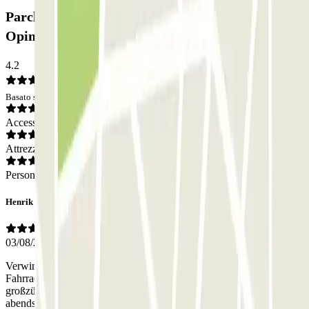
Parcheggio Garage du Faubourg - Gare de Lyon:
Opinioni
4.2
Basato su 62 opinioni
Accesso
Attrezzatura
Personale
Henrik
03/08/2026
Verwinkelte Einfahrt, aber groß genug für Familienbus mit
Fahrradträger auf Anhängerkupplung. Innen drin sehr geräumig mit
großzügigen Parkbuchten und Platz zum Rangieren. Öffnungszeiten
abends recht knapp, kein Zugang am Wochenende.