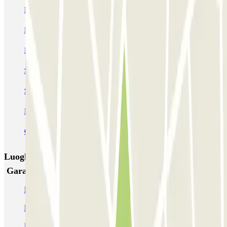
Bastille - Saint-Antoine
Beaubourg Centre Pompidou
Parkélis Lefebvre
Gare Maine Montparnasse
Forum des Halles-Rambuteau
SAEMES Méditerranée Gare de Lyon
SAEMES Goutte d'Or - Gare du Nord
Bercy - Arena - Gare de Lyon
Pullman Tour Eiffel
Garage d'Abbeville - Gare du Nord
Luoghi ed eventi che potrebbero interessarti vicino a
Garage du Faubourg - Gare de Lyon
Parcheggi vicino alla Gare de Bercy
Parcheggi vicino alla AccorHotels Arena
Parcheggi alla Gare de Lyon