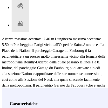
Altezza massima accettata: 2.40 m Lunghezza massima accettata:
5.50 m Parcheggio a Parigi vicino all'Ospedale Saint-Antoine e alla
Place de la Nation. Il parcheggio Garage du Faubourg ti fa
parcheggiare a un prezzo molto interessante vicino alla fermata della
metropolitana Reuilly-Diderot, dalla quale passano le linee 1 e 8.
Inoltre, dal parcheggio Garage du Faubourg puoi arrivare a piedi
alla stazione Nation e approfittare delle sue numerose connessioni,
così come alla Stazione del Nord, alla quale si accede facilmente
dalla metropolitana. Il parcheggio Garage du Faubourg (che è anche
un garage Citroën) propone anche molti servizi di riparazione e
manutenzione come il lavaggio auto, il controllo degli pneumatici,
verniciatura del veicolo ecc. Al tuo arrivo al parcheggio Garage du
Caratteristiche