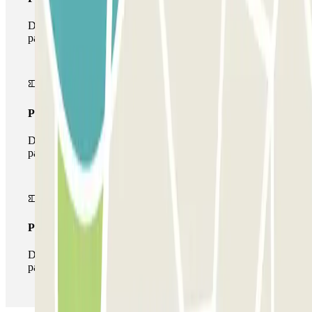
Durante il tuo soggiorno potrai entrare e uscire dal
parcheggio una sola volta
Pass multiparking
Durante il tuo soggiorno potrai usufruire dell'intera rete di
parcheggi disponibili su Parclick.
Pass illlimitato
Durante il tuo soggiorno potrai entrare e uscire dal
parcheggio tutte le volte che vorrai.