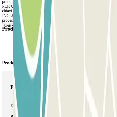
prenotazione Parclick allo staff. Segui le indicazioni del personale.
PER USCIRE: Vai alla sala di controllo. Il personale vi darà le
chiavi e vi dirà dove ritirare il vostro veicolo. SE IL TUO PASS
INCLUDE ENTRATE E USCITE ILLIMITATE: Segui lo stesso
processo indicato precedentemente per entrare e uscire.
Vedi di più
Prodotti disponibili
Prodotti di Parclick
Prodotti di Parclick
Pass unico