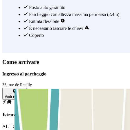
Faubourg, dovrai lasciare le chiavi a un impiegato che parcheggerà
la tua auto in uno dei due livelli coperti o sulla terrazza. Attenzione
Posto auto garantito
agli orari di apertura: aperto dal lunedì al venerdì dalle 7.30 alle
Parcheggio con altezza massima permessa (2.4m)
19.00, e chiuso di notte, nei fine settimana e nei giorni festivi.
Entrata flessibile
È necessario lasciare le chiavi
Vedi di più
Coperto
Come arrivare
Ingresso al parcheggio
33, rue de Reuilly
Vedi mappa
Istruzioni
AL TUO ARRIVO: Accedi al parcheggio. Mostra la tua