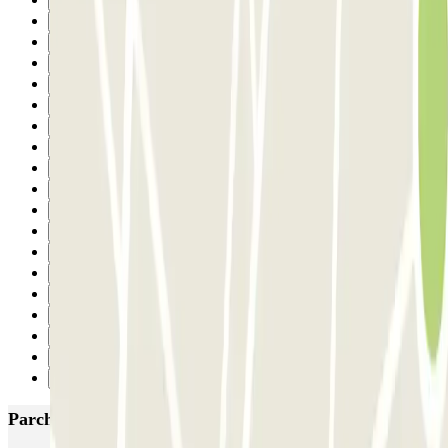
4
5
6
7
8
9
10
11
12
13
14
15
16
17
18
19
20
21
Successivo
Parcheggi più popolari a Parigi