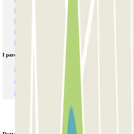
Parcheggio vicino all'Opera Bastille
Parcheggi alla Gare d'Austerlitz
Parcheggio vicino al UGC Ciné Cité Bercy Paris
Parcheggio vicino alla stazione F di Parigi
I parcheggi
più prenotati
Parcheggio Venezia
Parcheggio Piazzale Roma Venezia
Parcheggio Roma
Parcheggio Milano
Parcheggio Malpensa Terminal 1
Parcheggio Malpensa