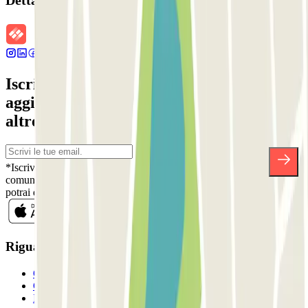
Dettagli della prenotazione
Iscriviti alla nostra Newsletter e rimani
aggiornato su sconti, concorsi e tante
altre sorprese.
*Iscrivendoti, accetti la nostra Informativa sulla Privacy per ricevere
comunicazioni commerciali da Parclick. Senza alcun impegno,
potrai disiscriverti quando vuoi direttamente dalla stessa newsletter.
Riguardo a Parclcik
Chi siamo
Come funziona?
I Nostri Parcheggi