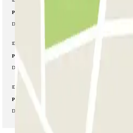
Pass unico
Durante il tuo soggiorno potrai entrare e uscire dal parcheggio un
Pass multiparking
Durante il tuo soggiorno potrai usufruire dell'intera rete di parche
Pass illlimitato
Durante il tuo soggiorno potrai entrare e uscire dal parcheggio tut