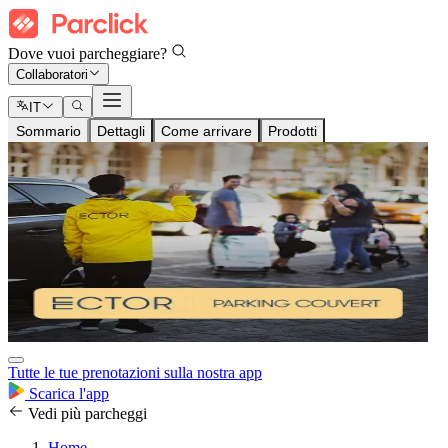
Dove vuoi parcheggiare?
Collaboratori
IT
Sommario
Dettagli
Come arrivare
Prodotti
Tutte le tue prenotazioni sulla nostra app
Scarica l'app
Vedi più parcheggi
Home