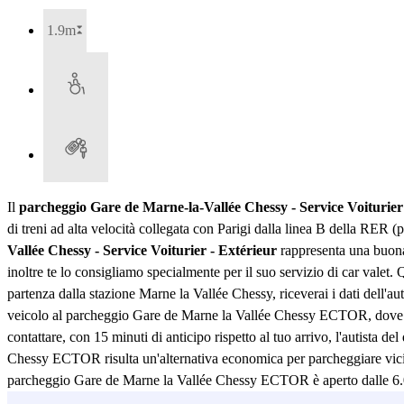
1.9m
Il
parcheggio Gare de Marne-la-Vallée Chessy - Service Voiturier
di treni ad alta velocità collegata con Parigi dalla linea B della RER (
Vallée Chessy - Service Voiturier - Extérieur
rappresenta una buona 
inoltre te lo consigliamo specialmente per il suo servizio di car valet. 
partenza dalla stazione Marne la Vallée Chessy, riceverai i dati dell'a
veicolo al parcheggio Gare de Marne la Vallée Chessy ECTOR, dove rester
contattare, con 15 minuti di anticipo rispetto al tuo arrivo, l'autista d
Chessy ECTOR risulta un'alternativa economica per parcheggiare vicino 
parcheggio Gare de Marne la Vallée Chessy ECTOR è aperto dalle 6.00 al
dell'auto.