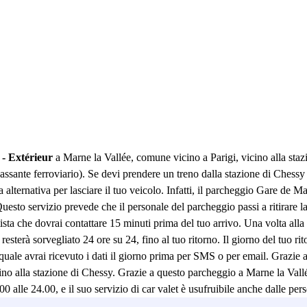
 - Extérieur
a Marne la Vallée, comune vicino a Parigi, vicino alla sta
passante ferroviario). Se devi prendere un treno dalla stazione di Chessy 
alternativa per lasciare il tuo veicolo. Infatti, il parcheggio Gare d
Questo servizio prevede che il personale del parcheggio passi a ritirare la
utista che dovrai contattare 15 minuti prima del tuo arrivo. Una volta a
à sorvegliato 24 ore su 24, fino al tuo ritorno. Il giorno del tuo ritor
el quale avrai ricevuto i dati il giorno prima per SMS o per email. Grazie
alla stazione di Chessy. Grazie a questo parcheggio a Marne la Vallée p
le 24.00, e il suo servizio di car valet è usufruibile anche dalle perso