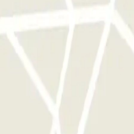
a sola volta
ggi disponibili su Parclick.
te le volte che vorrai.