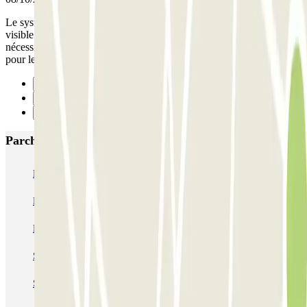
Le système d'ouverture est incompréhensible : pas de "bouton"
visible sur le message, ni sur l'appli. Les virages à prendre
nécessitent plusieurs manœuvres. Pour sortir, appel du personnel
pour les mêmes raisons qu'à l'arrivée. Je ne reviendrai pas !
Precedente
1
Successivo
Parcheggi più popolari a Parigi
Bastille - Saint-Antoine
Beaubourg Centre Pompidou
Parkélis Lefebvre
Gare Maine Montparnasse
Forum des Halles-Rambuteau
SAEMES Méditerranée Gare de Lyon
SAEMES Goutte d'Or - Gare du Nord