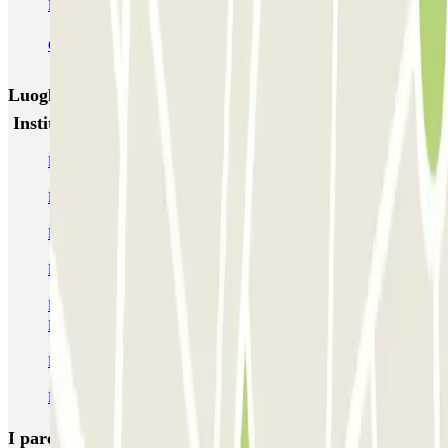
Bercy - Arena - Gare de Lyon
Pullman Tour Eiffel
Garage d'Abbeville - Gare du Nord
Luoghi ed eventi che potrebbero interessarti vicino a
Institut Pasteur - Gare Vaugirard Zenpark
Parcheggi alla Gare Montparnasse
Parcheggio vicino alla Torre Montparnasse
Parcheggio vicino alla Porte de Vanves de Paris
Parcheggio vicino alla Scuola Militare
Parcheggio vicino alla chiesa di Saint-Pierre de Montrouge a
Parigi
Parcheggio vicino a Place Denfert-Rochereau
Parcheggio vicino alle Catacombe di Parigi
I parcheggi
più prenotati