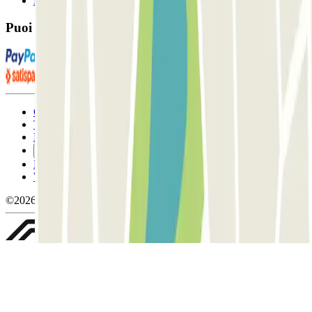
FAQ
Puoi utilizzare questi metodi di pagamento:
Condizioni contrattuali e di utilizzo
Termini di cancellazione
Politica sui cookies
Gestisci i cookie
Politica sulla privacy
Whistleblowing
©2026 Parclick. Tutti i diritti riservati