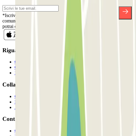
*Iscrivendoti, accetti la nostra Informativa sulla Privacy per ricevere
comunicazioni commerciali da Parclick. Senza alcun impegno,
potrai disiscriverti quando vuoi direttamente dalla stessa newsletter.
Riguardo a Parclcik
Chi siamo
Come funziona?
I Nostri Parcheggi
Collaboriamo?
Collaboratori
Proprietari di parcheggio
Affiliati
Contatto
Contattaci