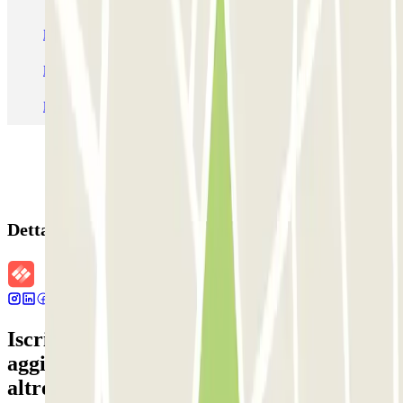
Parcheggio Venezia
Parcheggio Piazzale Roma Venezia
Parcheggio Roma
Parcheggio Milano
Parcheggio Malpensa Terminal 1
Parcheggio Malpensa
Dettagli della prenotazione
Iscriviti alla nostra Newsletter e rimani
aggiornato su sconti, concorsi e tante
altre sorprese.