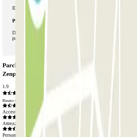
Pass illlimitato
Durante il tuo soggiorno potrai entrare e uscire dal
parcheggio tutte le volte che vorrai.
Parcheggio Institut Pasteur - Gare Vaugirard
Zenpark: Opinioni
1.9
Basato su 3 opinioni
Accesso
Attrezzatura
Personale