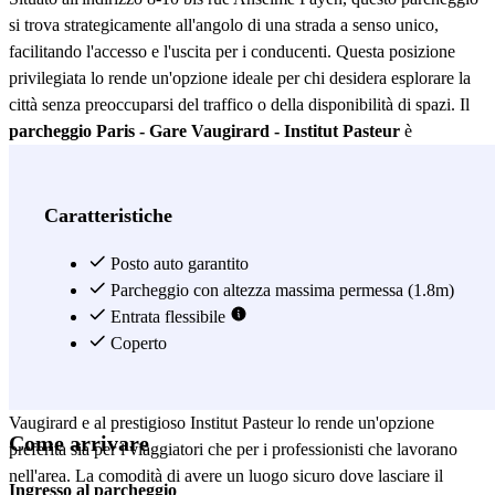
si trova strategicamente all'angolo di una strada a senso unico,
facilitando l'accesso e l'uscita per i conducenti. Questa posizione
privilegiata lo rende un'opzione ideale per chi desidera esplorare la
città senza preoccuparsi del traffico o della disponibilità di spazi. Il
parcheggio Paris - Gare Vaugirard - Institut Pasteur
è
appositamente progettato per veicoli piccoli, garantendo che ogni
auto abbia lo spazio adeguato per manovrare con facilità. È
importante sottolineare che la rampa di accesso può essere stretta in
Caratteristiche
alcuni tratti, quindi si consiglia ai conducenti di scendere con cautela
e prendersi il tempo necessario per evitare qualsiasi inconveniente.
Posto auto garantito
Questa caratteristica, sebbene specifica, assicura che il parcheggio
Parcheggio con altezza massima permessa (1.8m)
sia un luogo sicuro e ben organizzato per tutti i suoi utenti. Oltre alla
Entrata flessibile
sua posizione strategica, il
Coperto
parcheggio Paris - Gare Vaugirard -
Institut Pasteur
offre una serie di vantaggi che lo fanno risaltare tra
le altre opzioni di parcheggio nella zona. La sua vicinanza alla Gare
Vaugirard e al prestigioso Institut Pasteur lo rende un'opzione
Come arrivare
preferita sia per i viaggiatori che per i professionisti che lavorano
nell'area. La comodità di avere un luogo sicuro dove lasciare il
Ingresso al parcheggio