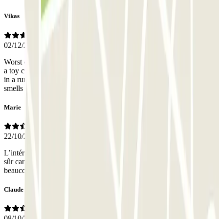
Vikas
02/12/2025
Worst car experience park ever!! The parking is so narrow that only
a toy car will fit. No problem light. Feels like you are going to park
in a rundown bunker. There is poop and pee all over the place,
smells so bad. I regret my decision of reserving.
Marie
22/10/2025
L’intérieur du parking est horrible. Votre voiture sera rayée à coup
sûr car les passages sont extrêmement étroits. Il a fallu faire
beaucoup de créneaux.
Claude
08/10/2025