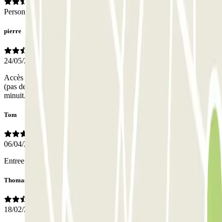
Personale
pierre
24/05/2026
Accès voiture très étroit. Impossible de rentrer par l’accès piéton
(pas de possibilité d’ouverture de la porte) Service client qui ferme à
minuit.
Tom
06/04/2026
Entree zeer smal
Thomas
18/02/2026