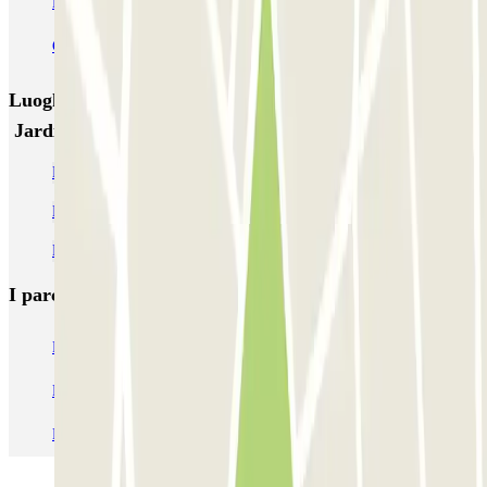
Bercy - Arena - Gare de Lyon
Pullman Tour Eiffel
Garage d'Abbeville - Gare du Nord
Luoghi ed eventi che potrebbero interessarti vicino a
Jardin du Luxembourg - Port Royal Zenpark
Parcheggio vicino a Place Denfert-Rochereau
Parcheggio ai Giardini del Lussemburgo
Parcheggio vicino alle Catacombe di Parigi
I parcheggi
più prenotati
Parcheggio Venezia
Parcheggio Piazzale Roma Venezia
Parcheggio Roma
Parcheggio Milano
Parcheggio Malpensa Terminal 1
Parcheggio Malpensa