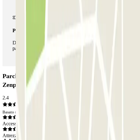
Pass illlimitato
Durante il tuo soggiorno potrai entrare e uscire dal
parcheggio tutte le volte che vorrai.
Parcheggio Jardin du Luxembourg - Port Royal
Zenpark: Opinioni
2.4
Basato su 6 opinioni
Accesso
Attrezzatura