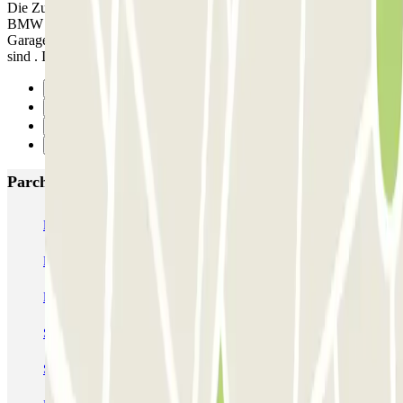
Die Zufahrt zu der Garage ist unglaublich schmal. Bei einem 3er
BMW blieben jeweils 3 cm !!!!! Abstand auf beiden Seiten. In der
Garage war nicht klar welche Stellplätze für Parclick vorgesehen
sind . Ich stand aus Versehen auf einem Anwohnerparkplatz
Precedente
1
2
Successivo
Parcheggi più popolari a Parigi
Bastille - Saint-Antoine
Beaubourg Centre Pompidou
Parkélis Lefebvre
Gare Maine Montparnasse
Forum des Halles-Rambuteau
SAEMES Méditerranée Gare de Lyon
SAEMES Goutte d'Or - Gare du Nord