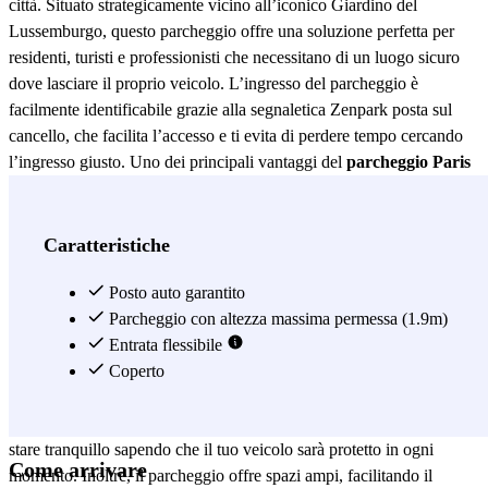
città. Situato strategicamente vicino all’iconico Giardino del
Lussemburgo, questo parcheggio offre una soluzione perfetta per
residenti, turisti e professionisti che necessitano di un luogo sicuro
dove lasciare il proprio veicolo. L’ingresso del parcheggio è
facilmente identificabile grazie alla segnaletica Zenpark posta sul
cancello, che facilita l’accesso e ti evita di perdere tempo cercando
l’ingresso giusto. Uno dei principali vantaggi del
parcheggio Paris
- Port Royal - Jardin du Luxembourg
è la sua vicinanza a
importanti punti di interesse. A pochi passi puoi goderti una
passeggiata nel Giardino del Lussemburgo, uno dei parchi più belli
Caratteristiche
di Parigi, oppure visitare la prestigiosa Università della Sorbona.
Inoltre, la sua posizione centrale permette un rapido accesso alle
Posto auto garantito
principali arterie della città, rendendolo una scelta comoda per chi
Parcheggio con altezza massima permessa (1.9m)
deve muoversi agilmente a Parigi. Il
Entrata flessibile
parcheggio Paris - Port Royal
- Jardin du Luxembourg
Coperto
si distingue non solo per la posizione
privilegiata, ma anche per le sue eccellenti caratteristiche di
sicurezza. Dotato di un sistema di sorveglianza 24 ore su 24, puoi
stare tranquillo sapendo che il tuo veicolo sarà protetto in ogni
Come arrivare
momento. Inoltre, il parcheggio offre spazi ampi, facilitando il