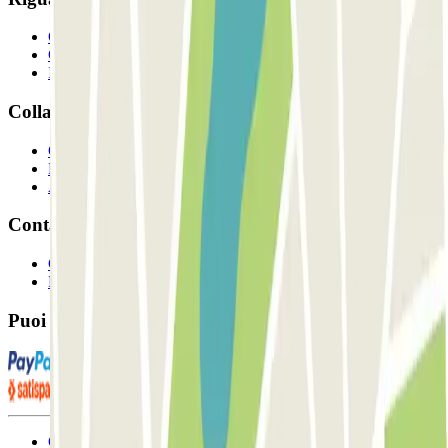
Chi siamo
Come funziona?
I Nostri Parcheggi
Collaboriamo?
Collaboratori
Proprietari di parcheggio
Affiliati
Contatto
Contattaci
FAQ
Puoi utilizzare questi metodi di pagamento:
Condizioni contrattuali e di utilizzo