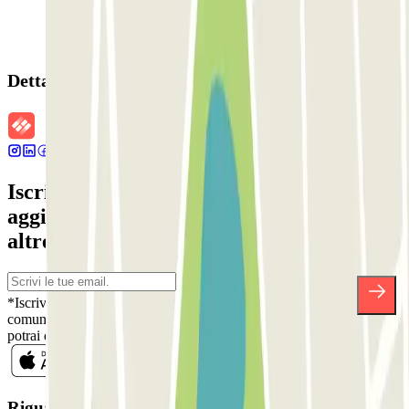
Dettagli della prenotazione
Iscriviti alla nostra Newsletter e rimani
aggiornato su sconti, concorsi e tante
altre sorprese.
*Iscrivendoti, accetti la nostra Informativa sulla Privacy per ricevere
comunicazioni commerciali da Parclick. Senza alcun impegno,
potrai disiscriverti quando vuoi direttamente dalla stessa newsletter.
Riguardo a Parclcik