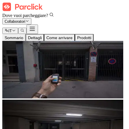
Dove vuoi parcheggiare?
Collaboratori
IT
Sommario
Dettagli
Come arrivare
Prodotti