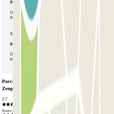
Pass multiparking
Durante il tuo soggiorno potrai usufruire dell'intera rete di
parcheggi disponibili su Parclick.
Pass illlimitato
Durante il tuo soggiorno potrai entrare e uscire dal
parcheggio tutte le volte che vorrai.
Parcheggio Javel-André Citroën - Grenelle
Zenpark: Opinioni
2.7
Basato su 5 opinioni