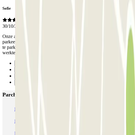
Sofie
30/10/2025
Onze auto is 'gemiddeld', maar het was toch wel echt nipt om in de
parkeergarage te geraken. De chauffeur kon bijna niet uitstappen na
te parkeren. De parking was oud, maar wel ideaal gelegen en alles
werkte prima. Onze eerste reservatie met Parclick.
Precedente
1
2
Successivo
Parcheggi più popolari a Parigi
Bastille - Saint-Antoine
Beaubourg Centre Pompidou
Parkélis Lefebvre
Gare Maine Montparnasse
Forum des Halles-Rambuteau