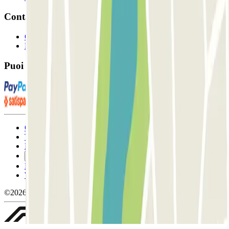
Contatto
Contattaci
FAQ
Puoi utilizzare questi metodi di pagamento:
Condizioni contrattuali e di utilizzo
Termini di cancellazione
Politica sui cookies
Gestisci i cookie
Politica sulla privacy
Whistleblowing
©2026 Parclick. Tutti i diritti riservati