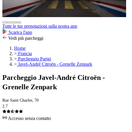
Tutte le tue prenotazioni sulla nostra app
Scarica l'app
Vedi più parcheggi
Home
>
Francia
>
Parcheggio Parigi
>
Javel-André Citroën - Grenelle Zenpark
Parcheggio Javel-André Citroën -
Grenelle Zenpark
Rue Saint Charles, 70
2.7
Accesso senza contatto