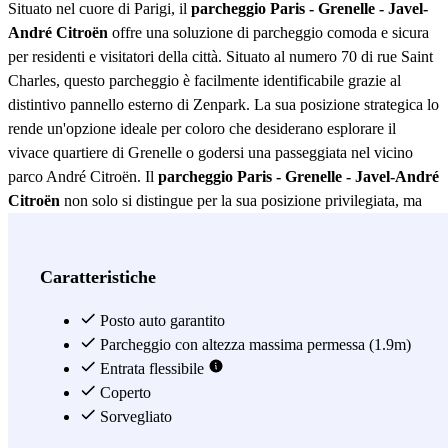
Situato nel cuore di Parigi, il
parcheggio Paris - Grenelle - Javel-
André Citroën
offre una soluzione di parcheggio comoda e sicura
per residenti e visitatori della città. Situato al numero 70 di rue Saint
Charles, questo parcheggio è facilmente identificabile grazie al
distintivo pannello esterno di Zenpark. La sua posizione strategica lo
rende un'opzione ideale per coloro che desiderano esplorare il
vivace quartiere di Grenelle o godersi una passeggiata nel vicino
parco André Citroën. Il
parcheggio Paris - Grenelle - Javel-André
Citroën
non solo si distingue per la sua posizione privilegiata, ma
anche per la sua accessibilità. In caso di problemi di rete all'uscita,
basta utilizzare il proprio codice personale seguito dal simbolo # nel
digicode di Zenpark. Questo sistema garantisce un'esperienza di
Caratteristiche
uscita senza complicazioni, permettendoti di continuare la tua
giornata senza interruzioni. Oltre alla sua accessibilità, il
Posto auto garantito
parcheggio
Paris - Grenelle - Javel-André Citroën
Parcheggio con altezza massima permessa (1.9m)
offre una serie di vantaggi
che lo fanno risaltare tra le altre opzioni di parcheggio a Parigi. La
Entrata flessibile
sicurezza è una priorità, con misure implementate per garantire che il
Coperto
tuo veicolo sia protetto in ogni momento. Questo fornisce tranquillità
Sorvegliato
agli utenti, sapendo che la loro auto è in buone mani mentre si