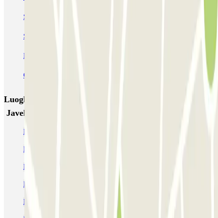
SAEMES Méditerranée Gare de Lyon
SAEMES Goutte d'Or - Gare du Nord
Bercy - Arena - Gare de Lyon
Pullman Tour Eiffel
Garage d'Abbeville - Gare du Nord
Luoghi ed eventi che potrebbero interessarti vicino a
Javel-André Citroën - Grenelle Zenpark
Parcheggi vicino alla Porta di Versailles
Parcheggi vicino al Champ de Mars
Parcheggio vicino Torre Eiffel economico
Parcheggio vicino alla Scuola Militare
Parcheggio vicino all'ospedale George Pompidou