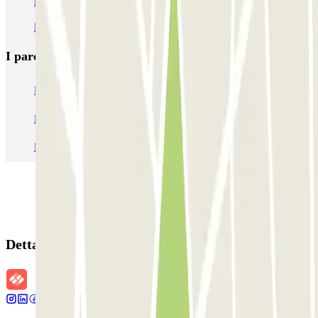
Parcheggio vicino all'Hôpital Sainte Périne a Parigi
Parcheggi vicino ai Bateaux Parisiens
I parcheggi
più prenotati
Parcheggio Venezia
Parcheggio Piazzale Roma Venezia
Parcheggio Roma
Parcheggio Milano
Parcheggio Malpensa Terminal 1
Parcheggio Malpensa
Dettagli della prenotazione