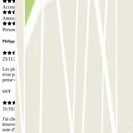
Accesso
Attrezzatura
Personale
Philippe
25/11/2025
Les places sont petites et il n'est pas facile de se garer. Ma voiture
n'est pas très grosse, une Seat Leon break et c'était juste., donc je
pense que ce garage ne convient pas aux gros véhicules
GUY
31/10/2025
J'ai chercher une place Parclick dans tout le garage. Faute d'en
trouver une j'ai laisser la voiture sur une place OneParc. Une petite
note d'info la dessus dans l'appli serait la bienvenue.