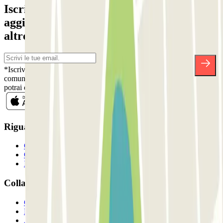
Iscriviti alla nostra Newsletter e rimani
aggiornato su sconti, concorsi e tante
altre sorprese.
*Iscrivendoti, accetti la nostra Informativa sulla Privacy per ricevere
comunicazioni commerciali da Parclick. Senza alcun impegno,
potrai disiscriverti quando vuoi direttamente dalla stessa newsletter.
Riguardo a Parclcik
Chi siamo
Come funziona?
I Nostri Parcheggi
Collaboriamo?
Collaboratori
Proprietari di parcheggio
Affiliati