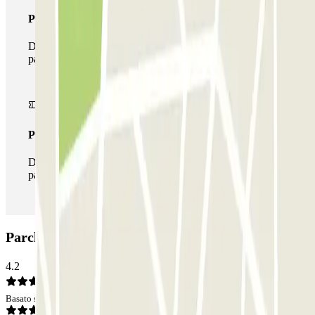
Pass multiparking
Durante il tuo soggiorno potrai usufruire dell'intera rete di
parcheggi disponibili su Parclick.
Pass illlimitato
Durante il tuo soggiorno potrai entrare e uscire dal
parcheggio tutte le volte che vorrai.
Parcheggio Victor Hugo Paris INDIGO: Opinioni
4.2
Basato su 20 opinioni