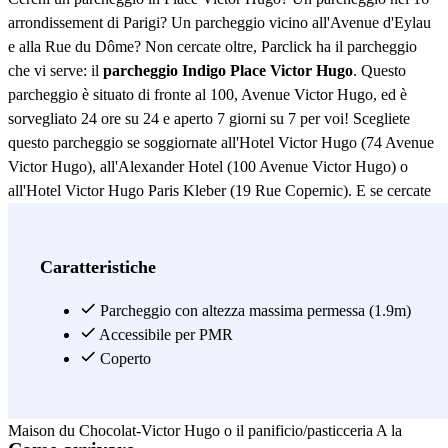
arrondissement di Parigi? Un parcheggio vicino all'Avenue d'Eylau
e alla Rue du Dôme? Non cercate oltre, Parclick ha il parcheggio
che vi serve: il
parcheggio Indigo Place Victor Hugo
. Questo
parcheggio è situato di fronte al 100, Avenue Victor Hugo, ed è
sorvegliato 24 ore su 24 e aperto 7 giorni su 7 per voi! Scegliete
questo parcheggio se soggiornate all'Hotel Victor Hugo (74 Avenue
Victor Hugo), all'Alexander Hotel (100 Avenue Victor Hugo) o
all'Hotel Victor Hugo Paris Kleber (19 Rue Copernic). E se cercate
un ristorante vicino al parcheggio di Place Victor Hugo, troverete a
pochi passi il ristorante Les Jardins du 59 Poincaré al Sofitel Le Parc
(57-59 Avenue Raymond Poincaré), il ristorante Giulio Rebellato
Caratteristiche
(136 Rue de la Pompe), il ristorante Scossa, il ristorante argentino
BAEZ (2 Rue de Sontay), il ristorante italiano Romeo (6 Place
Parcheggio con altezza massima permessa (1.9m)
Victor Hugo, 75116 Parigi) o Le Petit Rétro, che è un ristorante di
Accessibile per PMR
charme situato al 5 di Rue Mesnil. Se vi unite agli amici per cena,
Coperto
non andate a mani vuote sapendo che quando uscite dal
parcheggio
di Place Victor Hugo
c'è il fiorista Arène o il cioccolatiere La
Maison du Chocolat-Victor Hugo o il panificio/pasticceria A la