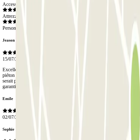
Accesso
Attrezzatura
Personale
Jeason
15/07/2026
Excellent concept, mais un point de vigilance sur la sécurité, laporte
piéton du parking de la place Victor Hugo(Paris) ne ferme pas. Ce
serait parfait si ce problème technique était rapidement résolu pour
garantir la sécurité des véhicules et des usagers
Emile
02/07/2026
Sophie