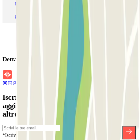
Parcheggio Roma
Parcheggio Milano
Parcheggio Malpensa Terminal 1
Parcheggio Malpensa
Dettagli della prenotazione
Iscriviti alla nostra Newsletter e rimani
aggiornato su sconti, concorsi e tante
altre sorprese.
*Iscrivendoti, accetti la nostra Informativa sulla Privacy per ricevere