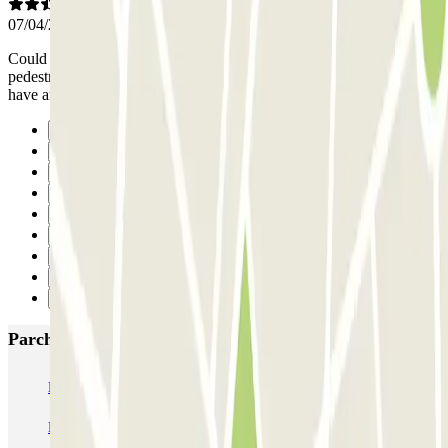
07/04/2026
Could not find how to get back in the car park through the
pedestrian entrance.... à ticket was requested whereas we did not
have any ...
Precedente
1
2
3
4
5
6
7
Successivo
Parcheggi più popolari a Parigi
Bastille - Saint-Antoine
Beaubourg Centre Pompidou
Parkélis Lefebvre
Gare Maine Montparnasse