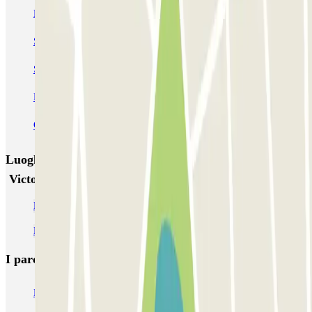
Forum des Halles-Rambuteau
SAEMES Méditerranée Gare de Lyon
SAEMES Goutte d'Or - Gare du Nord
Bercy - Arena - Gare de Lyon
Pullman Tour Eiffel
Garage d'Abbeville - Gare du Nord
Luoghi ed eventi che potrebbero interessarti vicino a
Victor Hugo Paris INDIGO
Parcheggio vicino a Porte Dauphine
Parcheggi vicino alla Place du Trocadero
I parcheggi
più prenotati
Parcheggio Venezia
Parcheggio Piazzale Roma Venezia