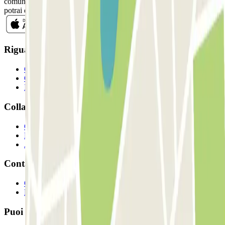
comunicazioni commerciali da Parclick. Senza alcun impegno,
potrai disiscriverti quando vuoi direttamente dalla stessa newsletter.
Riguardo a Parclcik
Chi siamo
Come funziona?
I Nostri Parcheggi
Collaboriamo?
Collaboratori
Proprietari di parcheggio
Affiliati
Contatto
Contattaci
FAQ
Puoi utilizzare questi metodi di pagamento: