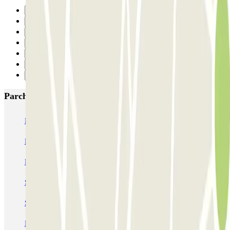
Precedente
1
2
3
4
5
Successivo
Parcheggi più popolari a Parigi
Bastille - Saint-Antoine
Beaubourg Centre Pompidou
Parkélis Lefebvre
Gare Maine Montparnasse
Forum des Halles-Rambuteau
SAEMES Méditerranée Gare de Lyon
SAEMES Goutte d'Or - Gare du Nord
Bercy - Arena - Gare de Lyon
Pullman Tour Eiffel