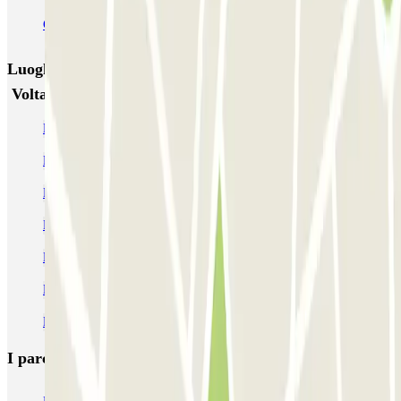
Garage d'Abbeville - Gare du Nord
Luoghi ed eventi che potrebbero interessarti vicino a
Voltaire - Bastille Zenpark
Parcheggio vicino all'Opera Bastille
Parcheggi nel quartiere Le Marais
Parcheggio vicino al Pont Marie
Parcheggio vicino all'isola di St-Louis
Parcheggi alla Gare de Lyon
Parcheggi vicino al Centro Pompidou
Parcheggio vicino a La Gaîté Lyrique!
I parcheggi
più prenotati