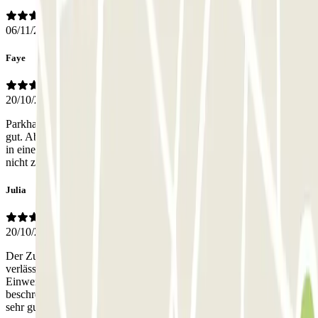
06/11/2025
Faye
20/10/2025
Parkhaus ist vollkommen ok, Kennzeichenerkennung klappt sehr
gut. Aber es ist sehr schlecht zu finden. Das Parkhaus liegt versteckt
in einem Hinterhof. Ist nicht ausgeschildert und von der Strasse aus
nicht zu sehen und somit sehr schlecht zu finden.
Julia
20/10/2025
Der Zugang zum Parkhaus ist automatisiert und funktioniert
verlässlich! Sehr enges Parkhaus! Für größere Autos nur mit
Einweiser/Hilfe möglich! Es wäre gut gewesen näher zu
beschreiben was „zugewiesener Parkplatz“ heißt. Alles in allem,
sehr gut!