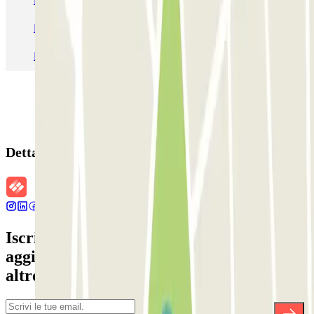
Parcheggio Venezia
Parcheggio Piazzale Roma Venezia
Parcheggio Roma
Parcheggio Milano
Parcheggio Malpensa Terminal 1
Parcheggio Malpensa
Dettagli della prenotazione
Iscriviti alla nostra Newsletter e rimani
aggiornato su sconti, concorsi e tante
altre sorprese.