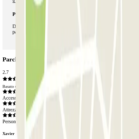
Pass illlimitato
Durante il tuo soggiorno potrai entrare e uscire dal
parcheggio tutte le volte che vorrai.
Parcheggio Voltaire - Bastille Zenpark: Opinioni
2.7
Basato su 13 opinioni
Accesso
Attrezzatura
Personale
Xavier