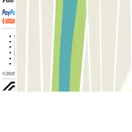
Puoi utilizzare questi metodi di pagamento:
Condizioni contrattuali e di utilizzo
Termini di cancellazione
Politica sui cookies
Gestisci i cookie
Politica sulla privacy
Whistleblowing
©2026 Parclick. Tutti i diritti riservati