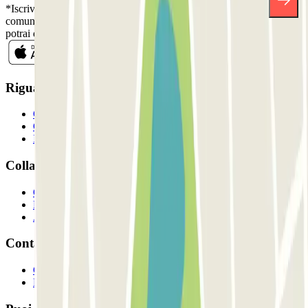
*Iscrivendoti, accetti la nostra Informativa sulla Privacy per ricevere
comunicazioni commerciali da Parclick. Senza alcun impegno,
potrai disiscriverti quando vuoi direttamente dalla stessa newsletter.
Riguardo a Parclcik
Chi siamo
Come funziona?
I Nostri Parcheggi
Collaboriamo?
Collaboratori
Proprietari di parcheggio
Affiliati
Contatto
Contattaci
FAQ