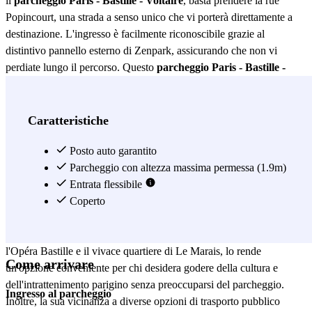
il
parcheggio Paris - Bastille - Voltaire
, basta prendere la rue
Popincourt, una strada a senso unico che vi porterà direttamente a
destinazione. L'ingresso è facilmente riconoscibile grazie al
distintivo pannello esterno di Zenpark, assicurando che non vi
perdiate lungo il percorso. Questo
parcheggio Paris - Bastille -
Voltaire
non solo si distingue per la sua posizione privilegiata, ma
anche per le caratteristiche che lo rendono unico. Offre ampi posti
auto che garantiscono comfort e spazio sufficiente per qualsiasi tipo
Caratteristiche
di veicolo. Inoltre, la sicurezza è una priorità, con sistemi di
sorveglianza attivi 24 ore su 24 che offrono tranquillità a tutti gli
Posto auto garantito
utenti. La facilità di accesso è un altro dei suoi punti di forza,
Parcheggio con altezza massima permessa (1.9m)
permettendo un'entrata e un'uscita rapide e senza complicazioni. Il
Entrata flessibile
parcheggio Paris - Bastille - Voltaire
Coperto
è perfetto sia per i residenti
locali che per i turisti che desiderano esplorare la vivace zona di
Bastille. La sua vicinanza a importanti punti di interesse, come
l'Opéra Bastille e il vivace quartiere di Le Marais, lo rende
Come arrivare
un'opzione conveniente per chi desidera godere della cultura e
dell'intrattenimento parigino senza preoccuparsi del parcheggio.
Ingresso al parcheggio
Inoltre, la sua vicinanza a diverse opzioni di trasporto pubblico