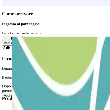
Come arrivare
Ingresso al parcheggio
Calle Felipe Sanclemente 12
Vedi mappa
Istruzioni
Durante il processo d'acquisto scegli la data in cui arriverai. Dopo ave
Il giorno della tua prenotazione accedi normalmente al parcheggio con il t
Dopo essere sceso dalla macchina, dirigiti alla cabina di controllo con la
prenotazione e ti consegnerà la card che ti permette di effettuare entrat
Vedi di più
Prodotti disponibili