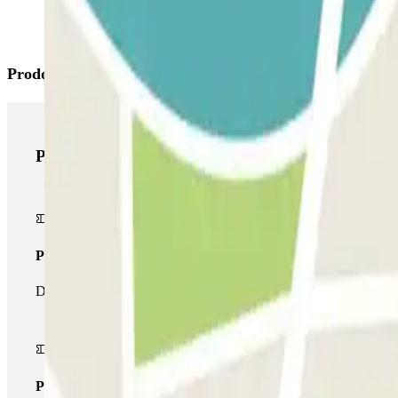
Prodotti di Parclick
Prodotti di Parclick
Pass unico
Durante il tuo soggiorno potrai entrare e uscire dal parcheggio un
Pass multiparking