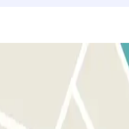
 ricevuta d'acquisto con il codice localizzatore della tua prenotazione.
sosta libera.
verificherà la tua prenotazione attraverso il localizzatore della tua