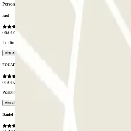
Personale
raul
06/01/2026
Le dimensioni delle macchie erano piccole ma l'esperienza è stata mo
Visualizza l’originale
FOUAD
01/01/2026
Posizione molto buona, personale accogliente
- Tradotto con IA
Visualizza l’originale
Daniel