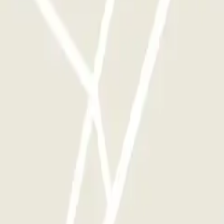
ggi disponibili su Parclick.
te le volte che vorrai.