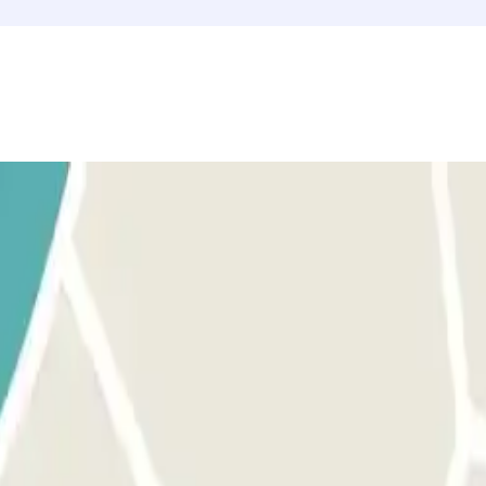
r effettuato il pagamento online riceverai, a mezzo posta elettronica, una
uo veicolo, ritira il ticket all'entrata e parcheggia in qualsiasi area di 
 ricevuta di Parclick e il ticket che hai ritirato. Qui il nostro personale 
e ed uscite multiple.