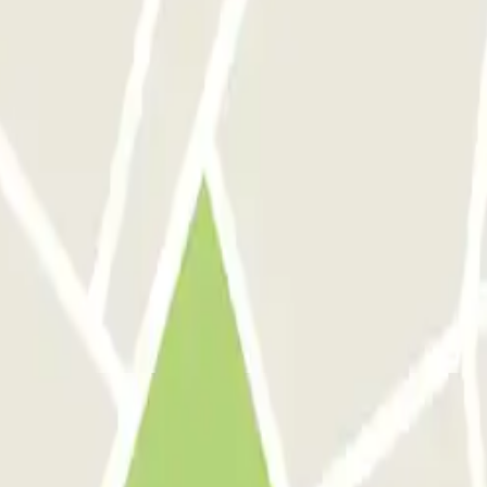
lto buona.
- Tradotto con IA