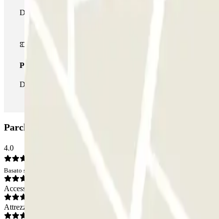
Durante il tuo soggiorno potrai usufruire dell'intera rete di parche
Pass illlimitato
Durante il tuo soggiorno potrai entrare e uscire dal parcheggio tut
Parcheggio San Clemente: Opinioni
4.0
Basato su 52 opinioni
Accesso
Attrezzatura