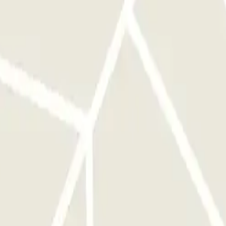
caso in cui tu abbia superato il tempo indicato nella prenotazione,