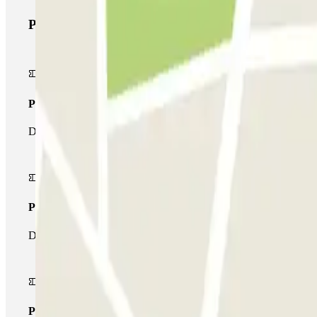
Prodotti di Parclick
Pass unico
Durante il tuo soggiorno potrai entrare e uscire dal parcheggio un
Pass multiparking
Durante il tuo soggiorno potrai usufruire dell'intera rete di parche
Pass illlimitato