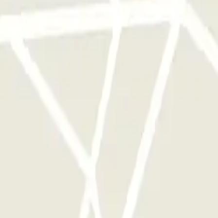
a sola volta
ggi disponibili su Parclick.