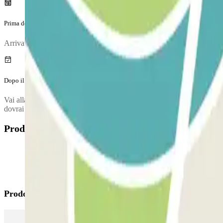
Prima del tuo viaggio
Arrivato al parcheggio, per entrare, entry.method.aena
Dopo il tuo viaggio
Vai alla cabina di controllo (o alla cassa automatica) per convalidare il 
dovrai pagare la differenza al parcheggio. In seguito guida fino all'uscita
Prodotti disponibili
Prodotti di Parclick