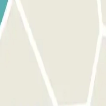
ticket che hai preso all'entrata.
Posizione della cabina di controllo:
Nel 
 e utilizza il ticket per far aprire la barriera.