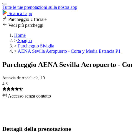
Tutte le tue prenotazioni sulla nostra app
Scarica l'app
Parcheggio Ufficiale
Vedi più parcheggi
Home
>
Spagna
>
Parcheggio Siviglia
>
AENA Sevilla Aeropuerto - Corta y Media Estancia P1
Parcheggio AENA Sevilla Aeropuerto - Co
Autovia de Andalucía, 10
4.3
Accesso senza contatto
Dettagli della prenotazione