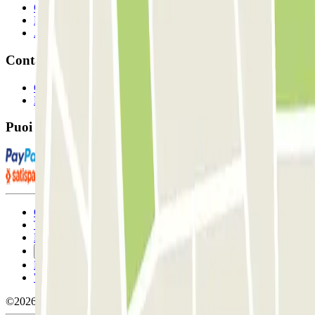
Collaboratori
Proprietari di parcheggio
Affiliati
Contatto
Contattaci
FAQ
Puoi utilizzare questi metodi di pagamento:
Condizioni contrattuali e di utilizzo
Termini di cancellazione
Politica sui cookies
Gestisci i cookie
Politica sulla privacy
Whistleblowing
©2026 Parclick. Tutti i diritti riservati