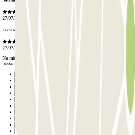
Natalia
27/07/2026
Fernando
27/07/2026
Na minha visita á isla magica foi a 1 vez que fiquei neste parque só
posso dizer uma coisa! Até para o próximo ano, excelente! Obrigado
Precedente
1
2
3
4
5
6
7
8
9