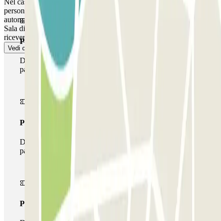
Nel caso in cui gli uffici siano chiusi o in assenza temporanea di
personale, usa l'interfono che si trova presso una delle casse
automatiche del parcheggio per metterti in contatto con la nostra
Sala di Controllo. Fornendo il codice identificativo del tuo acquisto,
riceverai assistenza su cosa fare.
Pass unico
Vedi di più
Durante il tuo soggiorno potrai entrare e uscire dal
parcheggio una sola volta
Pass multiparking
Durante il tuo soggiorno potrai usufruire dell'intera rete di
parcheggi disponibili su Parclick.
Pass illlimitato