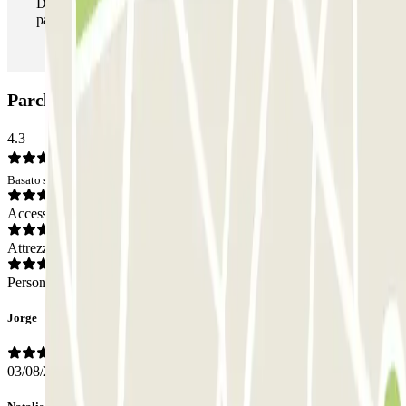
Durante il tuo soggiorno potrai entrare e uscire dal
parcheggio tutte le volte che vorrai.
Parcheggio Insur Cartuja: Opinioni
4.3
Basato su 289 opinioni
Accesso
Attrezzatura
Personale
Jorge
03/08/2026