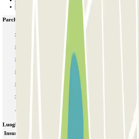
31
Successivo
Parcheggi più popolari a Siviglia
SABA Macarena
MC Plaza de Cuba
MC Avenida de Roma
MC Sagrado Corazón
SABA Estación Sevilla - Plaza de las Armas
Rosa Amarilla - Hospital Virgen del Rocío
Parking Vuela Aeropuerto Sevilla - P&R
Parking Pista Aeropuerto Sevilla - Valet
SABA Estación Sevilla - Santa Justa (P1 / P3)
AUSSA José Laguillo
Luoghi ed eventi che potrebbero interessarti vicino a
Insur Cartuja