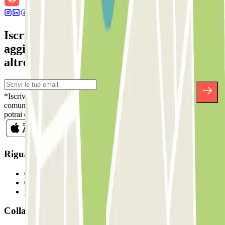
Iscriviti alla nostra Newsletter e rimani
aggiornato su sconti, concorsi e tante
altre sorprese.
*Iscrivendoti, accetti la nostra Informativa sulla Privacy per ricevere
comunicazioni commerciali da Parclick. Senza alcun impegno,
potrai disiscriverti quando vuoi direttamente dalla stessa newsletter.
Riguardo a Parclcik
Chi siamo
Come funziona?
I Nostri Parcheggi
Collaboriamo?