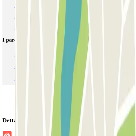
Parcheggi vicino alla Stazione di Santa Justa
Parcheggi nei pressi di Plaza de España di Siviglia
Parcheggio all'Aeroporto di Siviglia - San Pablo (SVQ)
I parcheggi
più prenotati
Parcheggio Venezia
Parcheggio Piazzale Roma Venezia
Parcheggio Roma
Parcheggio Milano
Parcheggio Malpensa Terminal 1
Parcheggio Malpensa
Dettagli della prenotazione