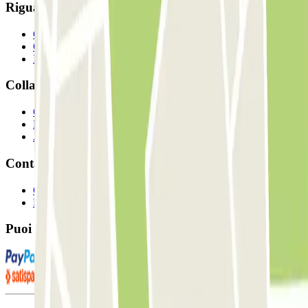
Riguardo a Parclcik
Chi siamo
Come funziona?
I Nostri Parcheggi
Collaboriamo?
Collaboratori
Proprietari di parcheggio
Affiliati
Contatto
Contattaci
FAQ
Puoi utilizzare questi metodi di pagamento: