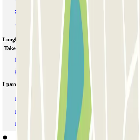
SABA Estación Sevilla - Santa Justa (P1 / P3)
AUSSA José Laguillo
Luoghi ed eventi che potrebbero interessarti vicino a
Take & Go - Valet - Aeropuerto de Sevilla
Parcheggio all'Aeroporto di Siviglia - San Pablo (SVQ)
Parcheggi vicino alla Stazione di Santa Justa
I parcheggi
più prenotati
Parcheggio Venezia
Parcheggio Piazzale Roma Venezia
Parcheggio Roma
Parcheggio Milano
Parcheggio Malpensa Terminal 1
Parcheggio Malpensa