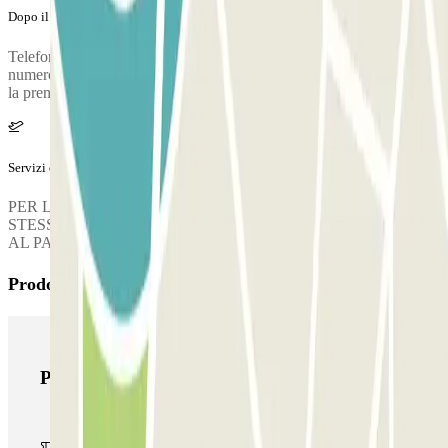
Dopo il tuo viaggio
Telefona al parcheggio per richiedere la consegna del tuo veicolo. Il
numero di telefono del parcheggio ti verrà dato una volta realizzata
la prenotazione.
Servizi extra (non inclusi nel prezzo)
PER LE PRENOTAZIONI LAST MINUTE IL GIORNO
STESSO, VERRÀ ADDEBITATO UN SUPPLEMENTO DI 5 €
AL PARCHEGGIO.
Prodotti di Parclick
Prodotti di Parclick