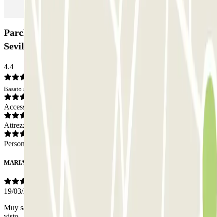
Parcheggio Take & Go - Valet - Aeropuerto de
Sevilla: Opinioni
4.4
Basato su 51 opinioni
Accesso
Attrezzatura
Personale
MARIA DEL CARME
19/03/2025
Muy satisfecha con el servicio y personal. Las instalaciones o las he
visto