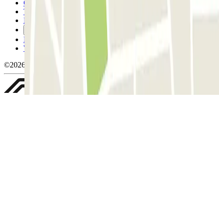
Condizioni contrattuali e di utilizzo
Termini di cancellazione
Politica sui cookies
Gestisci i cookie
Politica sulla privacy
Whistleblowing
©2026 Parclick. Tutti i diritti riservati