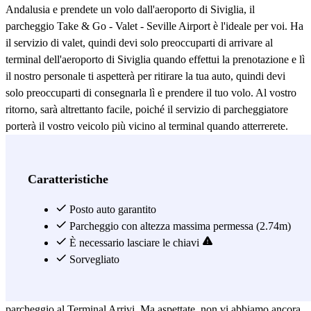
Andalusia e prendete un volo dall'aeroporto di Siviglia, il
parcheggio Take & Go - Valet - Seville Airport è l'ideale per voi. Ha
il servizio di valet, quindi devi solo preoccuparti di arrivare al
terminal dell'aeroporto di Siviglia quando effettui la prenotazione e lì
il nostro personale ti aspetterà per ritirare la tua auto, quindi devi
solo preoccuparti di consegnarla lì e prendere il tuo volo. Al vostro
ritorno, sarà altrettanto facile, poiché il servizio di parcheggiatore
porterà il vostro veicolo più vicino al terminal quando atterrerete.
Rendiamo il vostro viaggio molto confortevole! Una
preoccupazione in meno, quindi fidatevi di noi... non abbiamo dubbi
che ci ringrazierete più tardi ;) E per rendere il vostro viaggio più
Caratteristiche
confortevole, ecco alcune informazioni da tenere in considerazione:
il Terminal dell'aeroporto di Siviglia ha due piani, il piano terra è per
Posto auto garantito
gli arrivi e il primo piano per le partenze. Take & Go - Valet -
Parcheggio con altezza massima permessa (2.74m)
L'aeroporto di Siviglia è un parcheggio all'aperto situato a pochi
È necessario lasciare le chiavi
minuti dall'aeroporto di Siviglia (SVQ) con sorveglianza e sicurezza
Sorvegliato
24 ore su 24. Comprende un servizio di parcheggio gratuito dal
Terminal Partenze dell'aeroporto al parcheggio e, al ritorno, dal
parcheggio al Terminal Arrivi. Ma aspettate, non vi abbiamo ancora