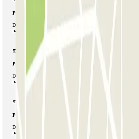
Pass unico
Durante il tuo soggiorno potrai entrare e uscire dal
parcheggio una sola volta
Pass multiparking
Durante il tuo soggiorno potrai usufruire dell'intera rete di
parcheggi disponibili su Parclick.
Pass illlimitato
Durante il tuo soggiorno potrai entrare e uscire dal
parcheggio tutte le volte che vorrai.