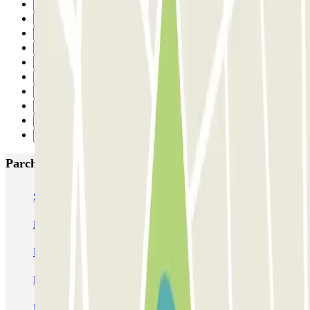
9
10
11
12
13
14
15
16
17
Successivo
Parcheggi più popolari a Siviglia
SABA Macarena
MC Plaza de Cuba
MC Avenida de Roma
MC Sagrado Corazón
SABA Estación Sevilla - Plaza de las Armas
Rosa Amarilla - Hospital Virgen del Rocío
Parking Vuela Aeropuerto Sevilla - P&R
Parking Pista Aeropuerto Sevilla - Valet