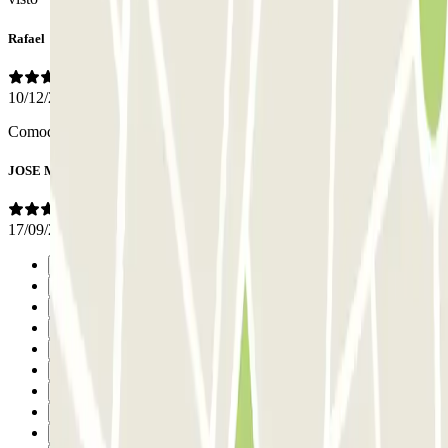
Rafael
10/12/2024
Comodidad y rapidez.
JOSE MARIA
17/09/2024
Precedente
1
2
3
4
5
6
7
8