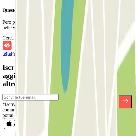
Questo parcheggio non accetta prenotazioni con Parclick.
Però puoi sempre prenotare un posto auto in uno di questi parcheggi
nelle vicinanze!
Cerca parcheggi vicini
Iscriviti alla nostra Newsletter e rimani
aggiornato su sconti, concorsi e tante
altre sorprese.
*Iscrivendoti, accetti la nostra Informativa sulla Privacy per ricevere
comunicazioni commerciali da Parclick. Senza alcun impegno,
potrai disiscriverti quando vuoi direttamente dalla stessa newsletter.