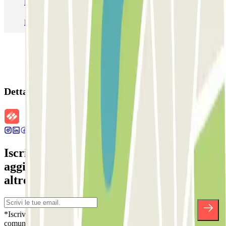
Parcheggio Roma
Parcheggio Milano
Parcheggio Malpensa Terminal 1
Parcheggio Malpensa
Dettagli della prenotazione
Iscriviti alla nostra Newsletter e rimani
aggiornato su sconti, concorsi e tante
altre sorprese.
*Iscrivendoti, accetti la nostra Informativa sulla Privacy per ricevere
comunicazioni commerciali da Parclick. Senza alcun impegno,