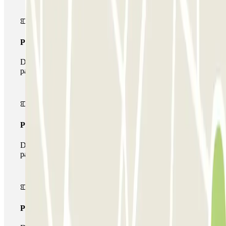
Pass unico
Durante il tuo soggiorno potrai entrare e uscire dal
parcheggio una sola volta
Pass multiparking
Durante il tuo soggiorno potrai usufruire dell'intera rete di
parcheggi disponibili su Parclick.
Pass illlimitato