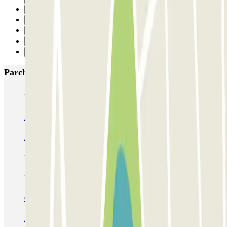
5
6
7
8
Successivo
Parcheggi più popolari a Tolosa
Boxx'in Aéroport Toulouse - Self - Couvert
Boxx'in Aéroport Toulouse - Couvert - Valet
ECTOR - Service Voiturier - Extérieur - Aéroport Toulouse
Blue Valet - Aéroport de Toulouse Blagnac (TLS) - Exterieur
EASYPARK31 - Aéroport de Toulouse - Service Voiturier
OSKO Hôtel Toulouse Aéroport
PARKME - Shuttle - Aéroport de Toulouse Blagnac