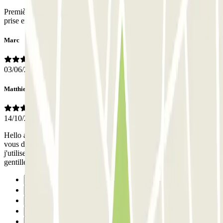
Première expérience et je suis très satisfait de la prestation. Accueil,
prise en charge, rien à dire, continuez ainsi!
Marc
03/06/2026
Matthieu
14/10/2025
Hello aux futurs utilisateurs de ce parking Je n'aurais qu'une chose à
vous dire ! Allez-y les yeux fermés je ne compte plus les fois où
j'utilise leur service et c'est toujours impeccable tout comme leur
gentillesse !
Precedente
1
2
3
4