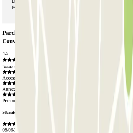
Durante il tuo soggiorno potrai entrare e uscire dal
parcheggio tutte le volte che vorrai.
Parcheggio Boxx'in Aéroport Toulouse - Self -
Couvert: Opinioni
4.5
Basato su 22 opinioni
Accesso
Attrezzatura
Personale
Sébastien
08/06/2026