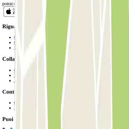
potrai disiscriverti quando vuoi direttamente dalla stessa newsletter.
Riguardo a Parclcik
Chi siamo
Come funziona?
I Nostri Parcheggi
Collaboriamo?
Collaboratori
Proprietari di parcheggio
Affiliati
Contatto
Contattaci
FAQ
Puoi utilizzare questi metodi di pagamento: