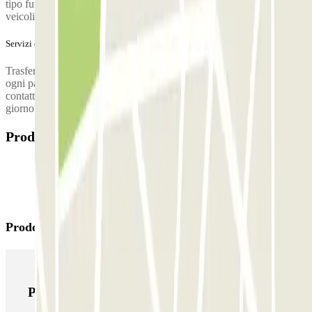
tipo furgone o minibus (Trafic, Transit, Viano, Transporter, ecc.). Per
veicoli di tipo Sprinter o equivalenti: 5 € al giorno.
Servizi extra (non inclusi nel prezzo)
Trasferimento incluso fino al Terminal per massimo 4 persone. Per
ogni passeggero in più, bisognerà pagare 5€ extra. Si prega di
contattare il servizio 10 minuti prima dell'arrivo in aeroporto il
giorno della partenza.
Prodotti disponibili
Prodotti di Parclick
Prodotti di Parclick