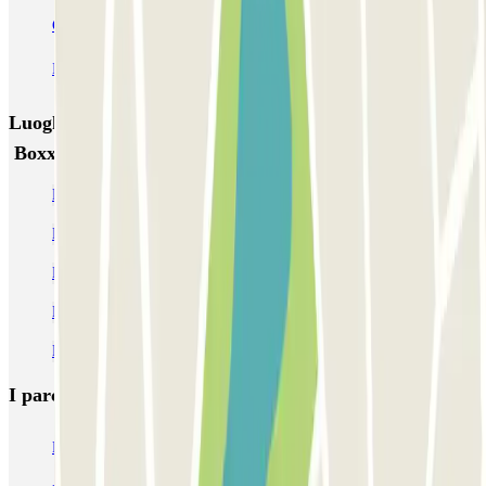
Capitole Toulouse INDIGO
INDIGO Clinique Pasteur
INDIGO Esquirol
Luoghi ed eventi che potrebbero interessarti vicino a
Boxx'in Aéroport Toulouse - Self - Couvert
Parcheggi all’Aeroporto di Tolosa - Blagnac (TLS)
Parcheggio vicino alla Basilica di Saint-Sernin
Parcheggio vicino al Convento dei Giacobini
Parcheggio vicino a Capitole Toulouse
Parcheggio vicino alla stazione di Matabiau
I parcheggi
più prenotati
Parcheggio Venezia
Parcheggio Piazzale Roma Venezia