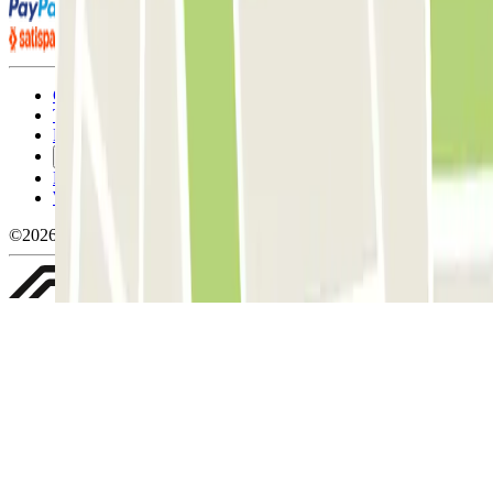
Condizioni contrattuali e di utilizzo
Termini di cancellazione
Politica sui cookies
Gestisci i cookie
Politica sulla privacy
Whistleblowing
©2026 Parclick. Tutti i diritti riservati