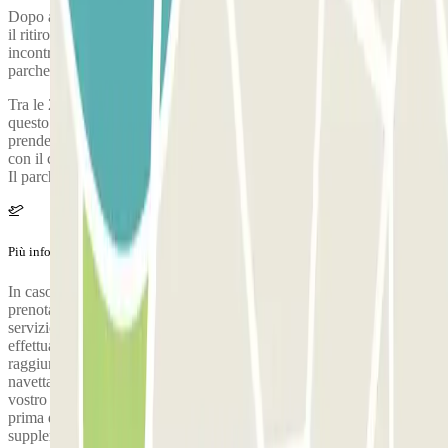
Dopo aver ritirato i tuoi bagagli, chiama il parcheggio per richiedere
il ritiro. Durante la chiamata, una persona confermerà il punto di
incontro nel terminal dell'aeroporto. Il numero di telefono del
parcheggio verrà fornito una volta effettuata la prenotazione.
Tra le 23.30 e le 5:00 non c’è il servizio di shuttle. Se arrivi in
questo orario, troverai la tua auto di fronte al parcheggio e potrai
prendere le tue chiavi dalla cassetta di sicurezza, che potrai aprire
con il codice che il parcheggio ti invierà all’ora di chiusura (23:30h).
Il parcheggio si trova a 4 minuti a piedi dall’aeroporto.
Più informazioni
In caso di ritardo (arrivo dopo l’orario indicato al momento della
prenotazione), vi preghiamo di contattare obbligatoriamente il
servizio navetta del parcheggio. Se lo desiderate, potrà essere
effettuato un controllo dello stato del veicolo. Il terminal è
raggiungibile in 6 minuti a piedi oppure in 4 minuti utilizzando la
navetta gratuita. Il parcheggio vi invierà un SMS per confermare il
vostro soggiorno. Vi preghiamo di contattare il servizio 10 minuti
prima dell’arrivo in aeroporto il giorno della partenza. È previsto un
supplemento di 2 € al giorno, da pagare in loco, per tutti i veicoli di