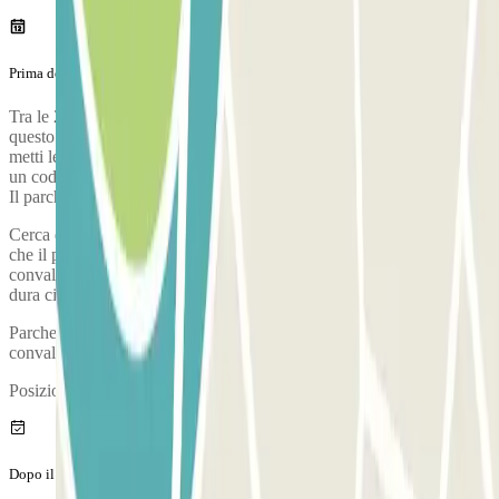
Prima del tuo viaggio
Tra le 23.30 e le 5:00 non c’è il servizio di shuttle. Se arrivi in
questo orario, lascia la tua auto davanti alla porta del parcheggio e
metti le chiavi in una cassetta di sicurezza, che potrai aprire usando
un codice che ti invierà il parcheggio il giorno prima del tuo arrivo.
Il parcheggio si trova a 4 minuti a piedi dall’aeroporto.
Cerca di arrivare al parcheggio con sufficiente anticipo. Tieni conto
che il processo di check-in, dal momento in cui parcheggi, fai
convalidare la tua prenotazione e prendi lo shuttle per l'aeroporto,
dura circa 3 minuti
Parcheggia il tuo veicolo e vai alla cabina di controllo per
convalidare la tua prenotazione.
Posizione della cabina di controllo: all'entrata del parcheggio.
Dopo il tuo viaggio