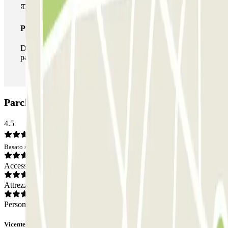
Pass illlimitato
Durante il tuo soggiorno potrai entrare e uscire dal
parcheggio tutte le volte che vorrai.
Parcheggio INDIGO Esquirol: Opinioni
4.5
Basato su 7 opinioni
Accesso
Attrezzatura
Personale
Vicente