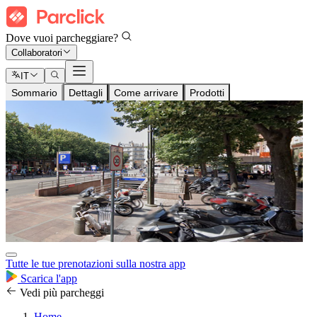
Dove vuoi parcheggiare?
Collaboratori
IT
Sommario
Dettagli
Come arrivare
Prodotti
Tutte le tue prenotazioni sulla nostra app
Scarica l'app
Vedi più parcheggi
Home