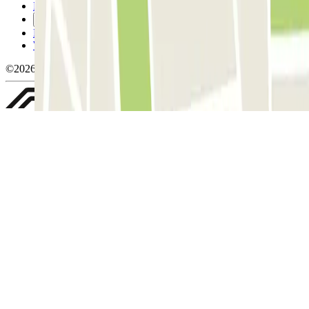
Politica sui cookies
Gestisci i cookie
Politica sulla privacy
Whistleblowing
©2026 Parclick. Tutti i diritti riservati