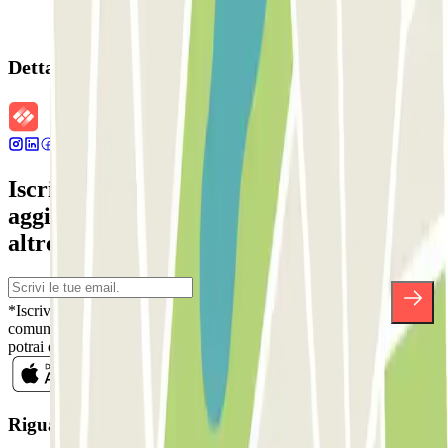
Dettagli della prenotazione
Iscriviti alla nostra Newsletter e rimani
aggiornato su sconti, concorsi e tante
altre sorprese.
*Iscrivendoti, accetti la nostra Informativa sulla Privacy per ricevere
comunicazioni commerciali da Parclick. Senza alcun impegno,
potrai disiscriverti quando vuoi direttamente dalla stessa newsletter.
Riguardo a Parclcik