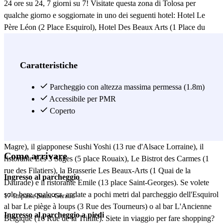
24 ore su 24, 7 giorni su 7! Visitate questa zona di Tolosa per
qualche giorno e soggiornate in uno dei seguenti hotel: Hotel Le
Père Léon (2 Place Esquirol), Hotel Des Beaux Arts (1 Place du
Pont Neuf), Novotel Toulouse Centre Wilson (15 Place du Président
Thomas Wilson) o Hotel Croix Baragnon Toulouse (17 Rue Croix
Baragnon)? Prenotate in anticipo il vostro posto auto nel parcheggio
Caratteristiche
di Esquirol Toulouse con Parclick e risparmiate tempo. Inoltre, ogni
sera potrete raggiungere il vostro hotel in tutta tranquillità per il
Parcheggio con altezza massima permessa (1.8m)
vostro veicolo. Se desiderate pranzare o cenare nell'area di
Accessibile per PMR
parcheggio Esquirol Toulouse, avrete l'imbarazzo della scelta tra : il
Coperto
ristorante La Cendrée (11 rue des Tourneurs), il ristorante Le Cri De
La Truffe (9 rue Joutx Aigues), Le Genty Magre (3 rue Genty
Magre), il giapponese Sushi Yoshi (13 rue d'Alsace Lorraine), il
Come arrivare
ristorante Les 3 Sages (5 place Rouaix), Le Bistrot des Carmes (1
rue des Filatiers), la Brasserie Les Beaux-Arts (1 Quai de la
Ingresso al parcheggio
Daurade) e il ristorante Emile (13 place Saint-Georges). Se volete
solo bere qualcosa, andate a pochi metri dal parcheggio dell'Esquirol
17 Impasse Saint-Géraud
al bar Le piège à loups (3 Rue des Tourneurs) o al bar L'Ancienne
Ingresso al parcheggio a piedi
Belgique (16 Rue de la Trinité). Siete in viaggio per fare shopping?