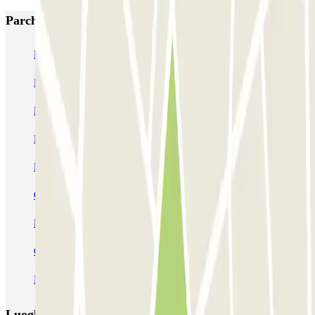
Parcheggi più popolari a Tolosa
Boxx'in Aéroport Toulouse - Self - Couvert
Boxx'in Aéroport Toulouse - Couvert - Valet
ECTOR - Service Voiturier - Extérieur - Aéroport Toulouse
Blue Valet - Aéroport de Toulouse Blagnac (TLS) - Exterieur
EASYPARK31 - Aéroport de Toulouse - Service Voiturier
OSKO Hôtel Toulouse Aéroport
PARKME - Shuttle - Aéroport de Toulouse Blagnac
Capitole Toulouse INDIGO
INDIGO Clinique Pasteur
INDIGO Esquirol
Luoghi ed eventi che potrebbero interessarti vicino a