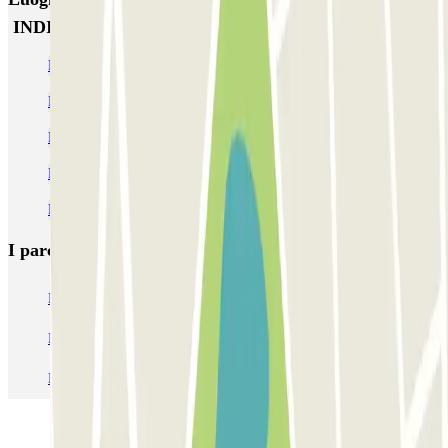
INDIGO Esquirol
Parcheggio vicino a Capitole Toulouse
Parcheggio vicino al Convento dei Giacobini
Parcheggio vicino alla Basilica di Saint-Sernin
Parcheggio vicino alla stazione di Matabiau
Parcheggi all’Aeroporto di Tolosa - Blagnac (TLS)
I parcheggi
più prenotati
Parcheggio Venezia
Parcheggio Piazzale Roma Venezia
Parcheggio Roma
Parcheggio Milano
Parcheggio Malpensa Terminal 1
Parcheggio Malpensa