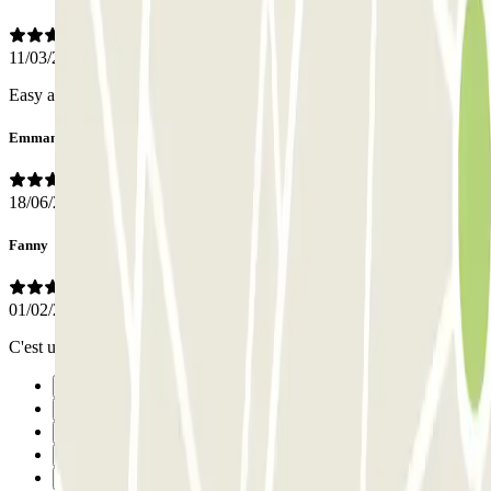
11/03/2024
Easy access and exit
Emmanuelle
18/06/2023
Fanny
01/02/2023
C'est un service au top! Merci
Precedente
1
2
3
Successivo