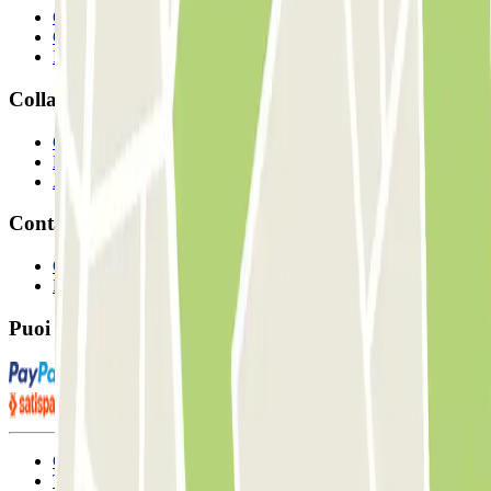
Chi siamo
Come funziona?
I Nostri Parcheggi
Collaboriamo?
Collaboratori
Proprietari di parcheggio
Affiliati
Contatto
Contattaci
FAQ
Puoi utilizzare questi metodi di pagamento:
Condizioni contrattuali e di utilizzo
Termini di cancellazione