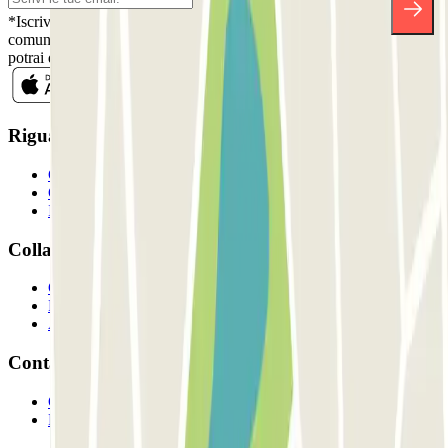
*Iscrivendoti, accetti la nostra Informativa sulla Privacy per ricevere
comunicazioni commerciali da Parclick. Senza alcun impegno,
potrai disiscriverti quando vuoi direttamente dalla stessa newsletter.
Riguardo a Parclcik
Chi siamo
Come funziona?
I Nostri Parcheggi
Collaboriamo?
Collaboratori
Proprietari di parcheggio
Affiliati
Contatto
Contattaci
FAQ