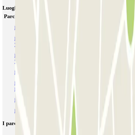
Luoghi ed eventi che potrebbero interessarti vicino a
Parcheggio Villafranca
Parcheggio aeroporto di Verona low cost (Valerio Catullo)
Parcheggi vicino al Terminal 1 dell'Aeroporto di Verona
Villafranca (VRN)
Parcheggi vicino al Terminal 2 dell'Aeroporto di Verona
Villafranca (VRN)
Parcheggi a Vinitaly
Parcheggio Stazione Verona Porta Nuova (Miglior prezzo) |
Parclick
Parcheggio Cittadella Verona | Prenotazione online
Parcheggio al Tribunale di Verona
I parcheggi
più prenotati