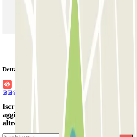
Parcheggio Venezia
Parcheggio Piazzale Roma Venezia
Parcheggio Roma
Parcheggio Milano
Parcheggio Malpensa Terminal 1
Parcheggio Malpensa
Dettagli della prenotazione
Iscriviti alla nostra Newsletter e rimani
aggiornato su sconti, concorsi e tante
altre sorprese.