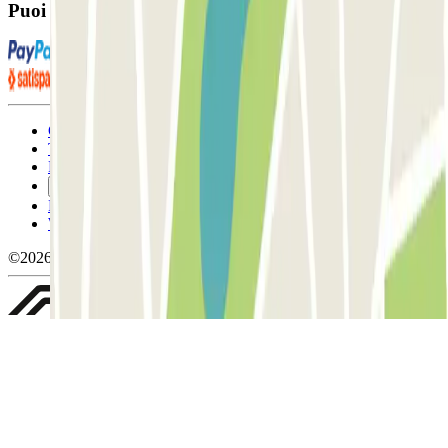
Puoi utilizzare questi metodi di pagamento:
Condizioni contrattuali e di utilizzo
Termini di cancellazione
Politica sui cookies
Gestisci i cookie
Politica sulla privacy
Whistleblowing
©2026 Parclick. Tutti i diritti riservati