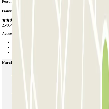
Personale
Francis
25/05/2025
Accueil, très agréable avec efficacité et disponibilité
Precedente
1
Successivo
Parcheggi più popolari a Verona
Autopal Parking - Aeroporto di Verona - shuttle
SABA Verona Arena
GARAGE VERONA - Shuttle - Verona Centro
Le Garage - Car Valet - Verona Centro