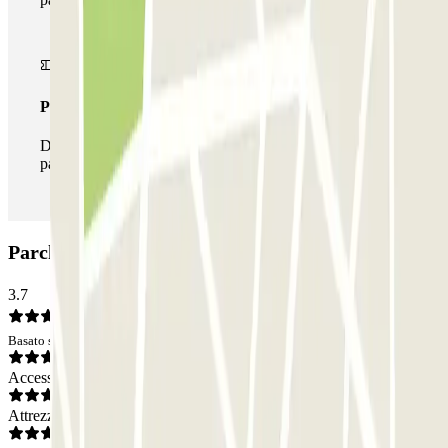
Pass illlimitato
Durante il tuo soggiorno potrai entrare e uscire dal
parcheggio tutte le volte che vorrai.
Parcheggio Villafranca: Opinioni
3.7
Basato su 1 opinioni
Accesso
Attrezzatura