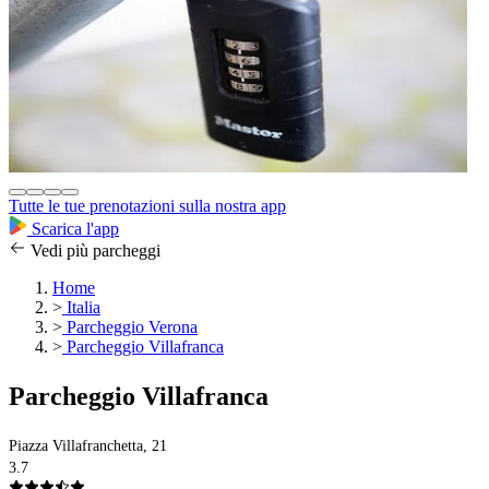
Tutte le tue prenotazioni sulla nostra app
Scarica l'app
Vedi più parcheggi
Home
>
Italia
>
Parcheggio Verona
>
Parcheggio Villafranca
Parcheggio Villafranca
Piazza Villafranchetta, 21
3.7