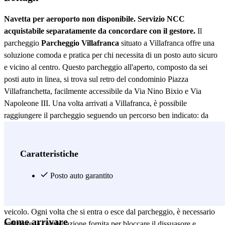
Navetta per aeroporto non disponibile. Servizio NCC
acquistabile separatamente da concordare con il gestore.
Il
parcheggio
Parcheggio Villafranca
situato a Villafranca offre una
soluzione comoda e pratica per chi necessita di un posto auto sicuro
e vicino al centro. Questo parcheggio all'aperto, composto da sei
posti auto in linea, si trova sul retro del condominio Piazza
Villafranchetta, facilmente accessibile da Via Nino Bixio e Via
Napoleone III. Una volta arrivati a Villafranca, è possibile
raggiungere il parcheggio seguendo un percorso ben indicato: da
Via Nino Bixio, si svolta in Via Napoleone III fino alla palestra
Gymnasium, dove si svolta due volte a sinistra e infine a destra per
immettersi nella strada privata che conduce al retro del condominio,
Caratteristiche
dove sono situati i posti auto. La comodità di questo parcheggio è
arricchita dal servizio di gestione tramite WhatsApp, che invia agli
Posto auto garantito
utenti il numero del posto auto assegnato e la combinazione per
sbloccare e bloccare il dissuasore, garantendo così la sicurezza del
veicolo. Ogni volta che si entra o esce dal parcheggio, è necessario
Come arrivare
utilizzare la combinazione fornita per bloccare il dissuasore e