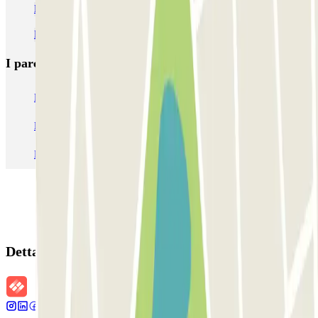
Parcheggio Casa di Anna Frank
Parcheggi all’Aeroporto di Amsterdam-Schiphol (AMS)
I parcheggi
più prenotati
Parcheggio Venezia
Parcheggio Piazzale Roma Venezia
Parcheggio Roma
Parcheggio Milano
Parcheggio Malpensa Terminal 1
Parcheggio Malpensa
Dettagli della prenotazione