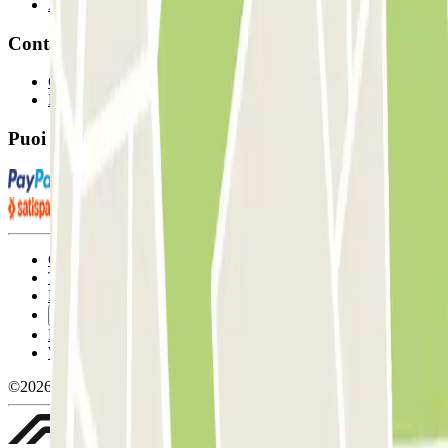
Affiliati
Contatto
Contattaci
FAQ
Puoi utilizzare questi metodi di pagamento:
Condizioni contrattuali e di utilizzo
Termini di cancellazione
Politica sui cookies
Gestisci i cookie
Politica sulla privacy
Whistleblowing
©2026 Parclick. Tutti i diritti riservati