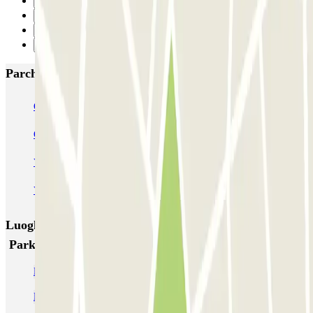
Precedente
1
2
Successivo
Parcheggi più popolari a Amsterdam
Q-Park Nieuwendijk
Q-Park Europarking
Q-Park Byzantium
Q-Park Oostpoort
Q-Park Museumplein
VALET - Hotel Swissotel
VALET - NEMO Science Museum
VALET - Jodenbreestraat, 4
VALET - Stadsschouwburg Amsterdam
VALET - Rijksmuseum
Luoghi ed eventi che potrebbero interessarti vicino a
Parkbee Hettenheuvelweg
Parcheggio Van Gogh Museum
Parcheggio Stazione Centrale Amsterdam