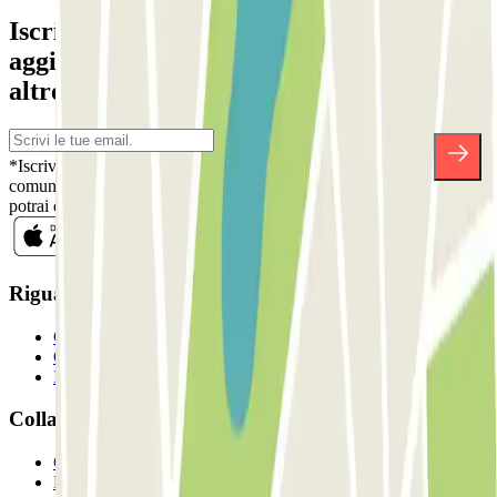
Iscriviti alla nostra Newsletter e rimani
aggiornato su sconti, concorsi e tante
altre sorprese.
*Iscrivendoti, accetti la nostra Informativa sulla Privacy per ricevere
comunicazioni commerciali da Parclick. Senza alcun impegno,
potrai disiscriverti quando vuoi direttamente dalla stessa newsletter.
Riguardo a Parclcik
Chi siamo
Come funziona?
I Nostri Parcheggi
Collaboriamo?
Collaboratori
Proprietari di parcheggio