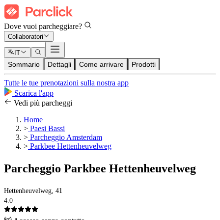
Dove vuoi parcheggiare?
Collaboratori
IT
Sommario
Dettagli
Come arrivare
Prodotti
Tutte le tue prenotazioni sulla nostra app
Scarica l'app
Vedi più parcheggi
Home
>
Paesi Bassi
>
Parcheggio Amsterdam
>
Parkbee Hettenheuvelweg
Parcheggio Parkbee Hettenheuvelweg
Hettenheuvelweg, 41
4.0