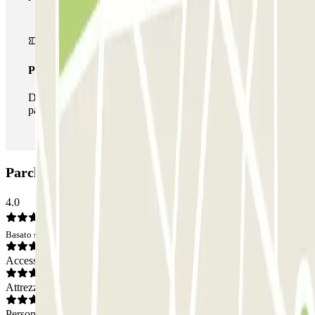
Pass illlimitato
Durante il tuo soggiorno potrai entrare e uscire dal
parcheggio tutte le volte che vorrai.
Parcheggio Parkbee Hettenheuvelweg: Opinioni
4.0
Basato su 4 opinioni
Accesso
Attrezzatura
Personale