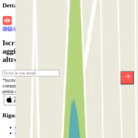
Dettagli della prenotazione
Iscriviti alla nostra Newsletter e rimani
aggiornato su sconti, concorsi e tante
altre sorprese.
*Iscrivendoti, accetti la nostra Informativa sulla Privacy per ricevere
comunicazioni commerciali da Parclick. Senza alcun impegno,
potrai disiscriverti quando vuoi direttamente dalla stessa newsletter.
Riguardo a Parclcik
Chi siamo
Come funziona?