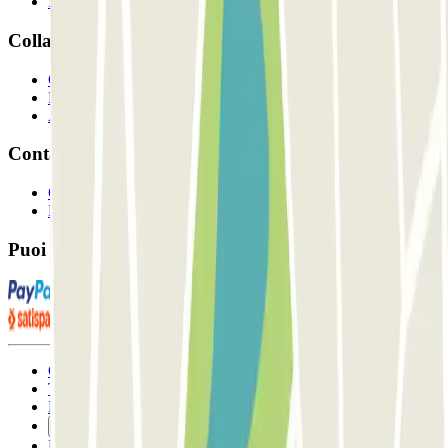
I Nostri Parcheggi
Collaboriamo?
Collaboratori
Proprietari di parcheggio
Affiliati
Contatto
Contattaci
FAQ
Puoi utilizzare questi metodi di pagamento:
Condizioni contrattuali e di utilizzo
Termini di cancellazione
Politica sui cookies
Gestisci i cookie
Politica sulla privacy