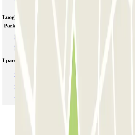
VALET - Stadsschouwburg Amsterdam
VALET - Rijksmuseum
Luoghi ed eventi che potrebbero interessarti vicino a
Parkbee Overtoom
Parcheggio Van Gogh Museum
Parcheggio Casa di Anna Frank
I parcheggi
più prenotati
Parcheggio Venezia
Parcheggio Piazzale Roma Venezia
Parcheggio Roma
Parcheggio Milano
Parcheggio Malpensa Terminal 1
Parcheggio Malpensa