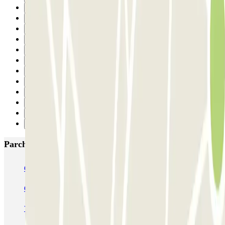
3
4
5
6
7
8
9
10
11
12
13
Successivo
Parcheggi più popolari a Amsterdam
Q-Park Nieuwendijk
Q-Park Europarking
Q-Park Byzantium
Q-Park Oostpoort
Q-Park Museumplein
VALET - Hotel Swissotel
VALET - NEMO Science Museum
VALET - Jodenbreestraat, 4