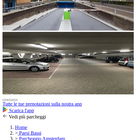
Tutte le tue prenotazioni sulla nostra app
Scarica l'app
Vedi più parcheggi
Home
>
Paesi Bassi
>
Parcheggio Amsterdam