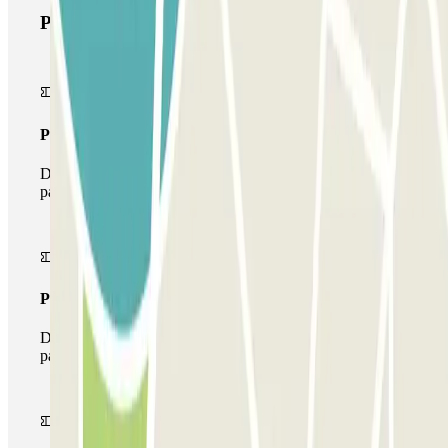
Prodotti di Parclick
Pass unico
Durante il tuo soggiorno potrai entrare e uscire dal
parcheggio una sola volta
Pass multiparking
Durante il tuo soggiorno potrai usufruire dell'intera rete di
parcheggi disponibili su Parclick.