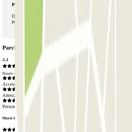
Pass illlimitato
Durante il tuo soggiorno potrai entrare e uscire dal
parcheggio tutte le volte che vorrai.
Parcheggio Parkbee Overtoom: Opinioni
4.4
Basato su 39 opinioni
Accesso
Attrezzatura
Personale
Marie-Pierre