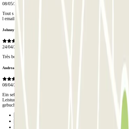
08/05/2026
Tout s est très bien passé, pas très pratique le fait de devoir conserver
l email pour l accès
Johnny
24/04/2026
Très bon endroit sécurisé, Très proche du centre, Et tarif abordable
Andreas
08/04/2026
Ein sehr gut zu erreichendes Parkhaus mit ausgewogenem Preis-
Leistungsverhältnis, 15 Gehminuten zum Zentrum. Über Parclick
gebucht - sehr zu empfehlen!
Precedente
1
2