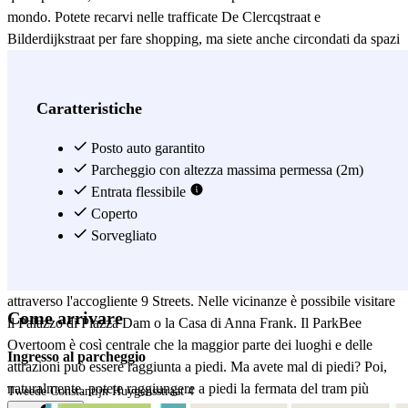
mondo. Potete recarvi nelle trafficate De Clercqstraat e
Bilderdijkstraat per fare shopping, ma siete anche circondati da spazi
verdi in un attimo. A sud del ParkBee Overtoom si trova il
Vondelpark e a ovest il Rembrandtpark. Naturalmente, De Hallen
non è da meno. Questo ex deposito di tram è stato trasformato in un
Caratteristiche
complesso culturale e culinario alla moda. Oltre a una biblioteca, un
cinema, un hotel e diversi ristoranti, ospita anche il noto Foodhallen.
Posto auto garantito
Amate la buona cucina? In circa 20 bancarelle è possibile ordinare
Parcheggio con altezza massima permessa (2m)
piatti da tutto il mondo. Sarà difficile scegliere! ParkBee Overtoom è
Entrata flessibile
anche il parcheggio perfetto se volete fare un tour culturale. Il
Coperto
Rijksmuseum e il Van Gogh Museum sono raggiungibili in 15
Sorvegliato
minuti a piedi, a sud-est del parcheggio. Preferite partire per il centro
città? Potrete raggiungere Kalverstraat in venti minuti a piedi
attraverso l'accogliente 9 Streets. Nelle vicinanze è possibile visitare
Come arrivare
il Palazzo di Piazza Dam o la Casa di Anna Frank. Il ParkBee
Overtoom è così centrale che la maggior parte dei luoghi e delle
Ingresso al parcheggio
attrazioni può essere raggiunta a piedi. Ma avete mal di piedi? Poi,
naturalmente, potete raggiungere a piedi la fermata del tram più
Tweede Constantijn Huygensstraat 4