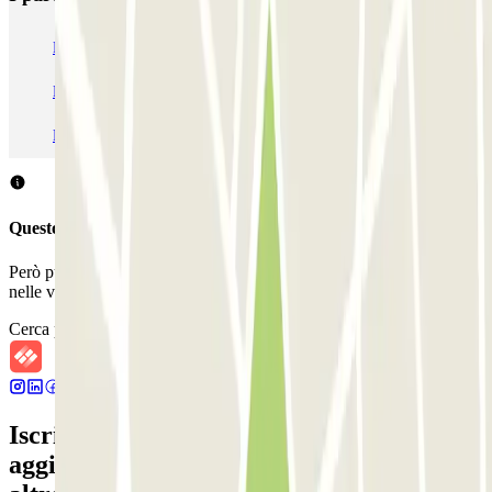
Parcheggio Venezia
Parcheggio Piazzale Roma Venezia
Parcheggio Roma
Parcheggio Milano
Parcheggio Malpensa Terminal 1
Parcheggio Malpensa
Questo parcheggio non accetta prenotazioni con Parclick.
Però puoi sempre prenotare un posto auto in uno di questi parcheggi
nelle vicinanze!
Cerca parcheggi vicini
Iscriviti alla nostra Newsletter e rimani
aggiornato su sconti, concorsi e tante