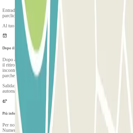
Entrada: entrare dal cancello aperto, far vedere la prenotazione
parclick all'operatore e seguire le sue indicazioni.
Al tuo arrivo, verrà realizzata un'ispezione del veicolo.
Dopo il tuo viaggio
Dopo aver ritirato i tuoi bagagli, chiama il parcheggio per richiedere
il ritiro. Durante la chiamata, una persona confermerà il punto di
incontro nel terminal dell'aeroporto. Il numero di telefono del
parcheggio verrà fornito una volta effettuata la prenotazione.
Salida: prendere l'auto e dirigersi verso l'uscita: il cancello si aprirà
automaticamente.
Più informazioni
Per noleggiare un servizio di lavaggio, contattare il parcheggio.
Numero massimo di passeggeri: 8