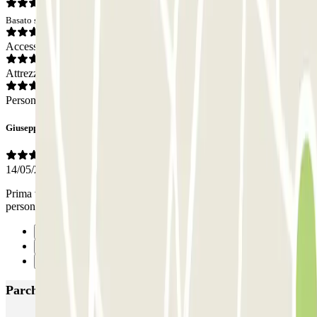
Basato su 1 opinioni
Accesso
Attrezzatura
Personale
Giuseppe
14/05/2026
Prima volta che utilizzo questo servizio su Brindisi Gentilezza del
personale e competenza sia in andata che ritorno
Precedente
1
Successivo
Parcheggi più popolari a Brindisi