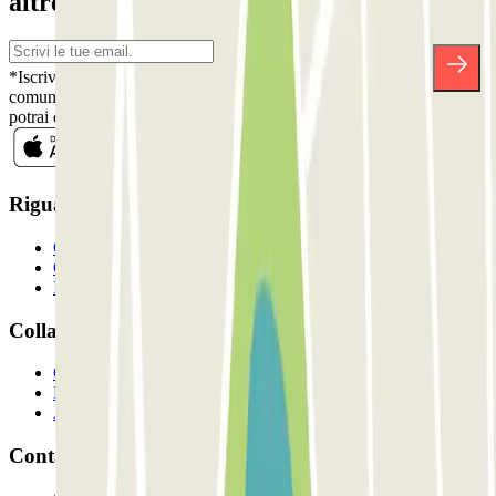
altre sorprese.
*Iscrivendoti, accetti la nostra Informativa sulla Privacy per ricevere
comunicazioni commerciali da Parclick. Senza alcun impegno,
potrai disiscriverti quando vuoi direttamente dalla stessa newsletter.
Riguardo a Parclcik
Chi siamo
Come funziona?
I Nostri Parcheggi
Collaboriamo?
Collaboratori
Proprietari di parcheggio
Affiliati
Contatto