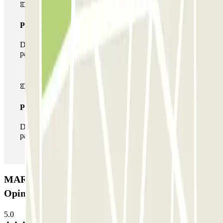
Pass multiparking
Durante il tuo soggiorno potrai usufruire dell'intera rete di
parcheggi disponibili su Parclick.
Pass illlimitato
Durante il tuo soggiorno potrai entrare e uscire dal
parcheggio tutte le volte che vorrai.
MART PARKING – Shuttle - Aeroporto Brindisi:
Opinioni
5.0