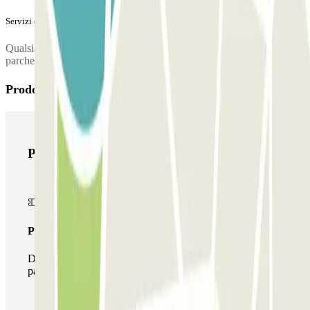
Servizi extra (non inclusi nel prezzo)
Qualsiasi servizio effettuato al di fuori degli orari di apertura del
parcheggio comporterà il pagamento di un supplemento di 30€.
Prodotti di Parclick
Prodotti di Parclick
Pass unico
Durante il tuo soggiorno potrai entrare e uscire dal
parcheggio una sola volta