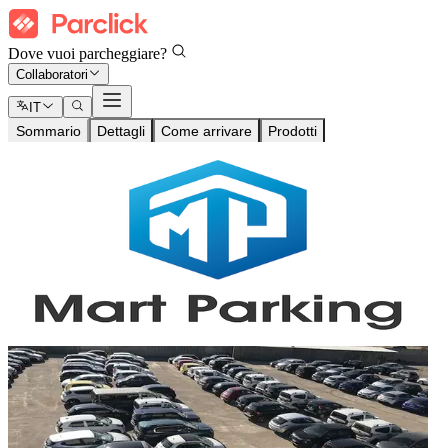
Dove vuoi parcheggiare?
Collaboratori
IT
Sommario
Dettagli
Come arrivare
Prodotti