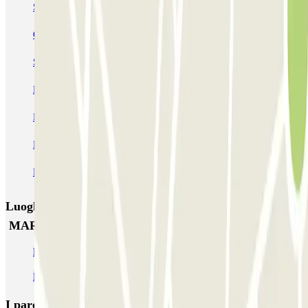
SABA Aeroporto di Brindisi Comfort - P1
QUICK - Aeroporto Brindisi
Saba Aeroporto di Brindisi TOP CAR - P1
MART PARKING – Shuttle - Aeroporto Brindisi
MART PARKING – Car Valet - Aeroporto Brindisi
Parking Brindisi - Shuttle Aeroporto
PugliaParking Shuttle Aeroporto di Brindisi
Luoghi ed eventi che potrebbero interessarti vicino a
MART PARKING – Shuttle - Aeroporto Brindisi
Parcheggio aeroporto Brindisi low cost & lunga sosta
Parcheggi vicino al Porto di Brindisi
I parcheggi
più prenotati