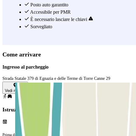
garantirti la massima tranquillità durante il viaggio. Con MartParking
Posto auto garantito
puoi iniziare e concludere il tuo viaggio in aereo nel modo più
Accessibile per PMR
semplice e comodo possibile.
È necessario lasciare le chiavi
Sorvegliato
Vedi di più
Come arrivare
Ingresso al parcheggio
Strada Statale 379 di Egnazia e delle Terme di Torre Canne 29
Vedi mappa
Istruzioni
Prima del tuo viaggio