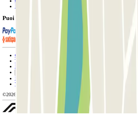
Contattaci
FAQ
Puoi utilizzare questi metodi di pagamento:
Condizioni contrattuali e di utilizzo
Termini di cancellazione
Politica sui cookies
Gestisci i cookie
Politica sulla privacy
Whistleblowing
©2026 Parclick. Tutti i diritti riservati