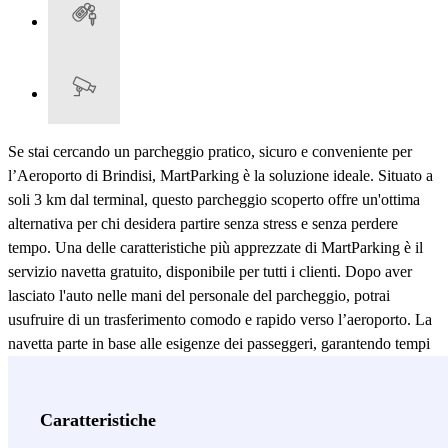
Se stai cercando un parcheggio pratico, sicuro e conveniente per
l’Aeroporto di Brindisi, MartParking è la soluzione ideale. Situato a
soli 3 km dal terminal, questo parcheggio scoperto offre un'ottima
alternativa per chi desidera partire senza stress e senza perdere
tempo. Una delle caratteristiche più apprezzate di MartParking è il
servizio navetta gratuito, disponibile per tutti i clienti. Dopo aver
lasciato l'auto nelle mani del personale del parcheggio, potrai
usufruire di un trasferimento comodo e rapido verso l’aeroporto. La
navetta parte in base alle esigenze dei passeggeri, garantendo tempi
di attesa minimi e un collegamento diretto con il terminal. Al tuo
ritorno, basterà una semplice chiamata per essere riaccompagnato al
parcheggio e ritirare la tua auto senza attese. Il parcheggio è
Caratteristiche
presidiato da personale qualificato e offre un ambiente custodito, per