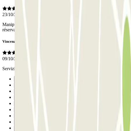
23/10/2025
Manipulation de la voiture du client avec précaution. Contrôle de la
réservation avec sérieux et personnel souriant.
Vincenzo
09/10/2025
Servizio veloce senza problemi. Mi sono trovato bene.
Precedente
1
2
3
4
5
6
7
8