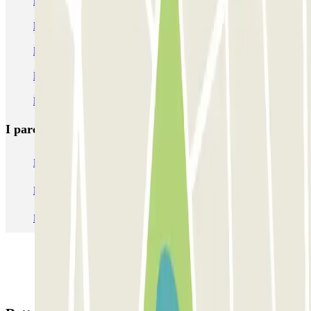
Parcheggi alla stazione di metro di Lima
Parcheggio Stazione Centrale Milano | Prenotazione low cost
Parcheggi vicino a Corso Buenos Aires
Parcheggi vicino a Piazzale Loreto
Prenota il tuo parcheggio vicino al Pirellone
I parcheggi
più prenotati
Parcheggio Venezia
Parcheggio Piazzale Roma Venezia
Parcheggio Roma
Parcheggio Milano
Parcheggio Malpensa Terminal 1
Parcheggio Malpensa