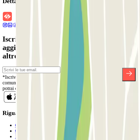
Dettagli della prenotazione
Iscriviti alla nostra Newsletter e rimani
aggiornato su sconti, concorsi e tante
altre sorprese.
*Iscrivendoti, accetti la nostra Informativa sulla Privacy per ricevere
comunicazioni commerciali da Parclick. Senza alcun impegno,
potrai disiscriverti quando vuoi direttamente dalla stessa newsletter.
Riguardo a Parclcik
Chi siamo
Come funziona?
I Nostri Parcheggi