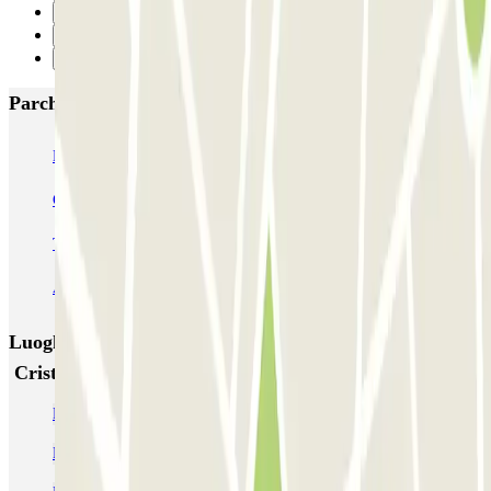
9
10
Successivo
Parcheggi più popolari a Milano
MUOVIAMO Senato
Garage Gian Galeazzo
Garage Paullo - Corso XXII Marzo
Washington
TREPI - Stazione Lambrate
San Barnaba (Tribunale)
Autosilo Diaz
Autosilo San Marco
Machiavelli
Matteotti
Luoghi ed eventi che potrebbero interessarti vicino a
Cristal - Stazione Centrale
Parcheggi alla stazione di metro di Caiazzo
Prenota parcheggio vicino a Viale Brianza - Milano