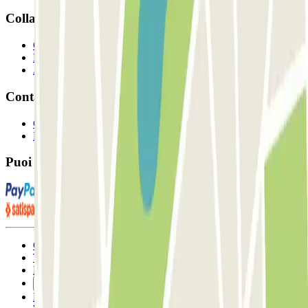
Collaboriamo?
Collaboratori
Proprietari di parcheggio
Affiliati
Contatto
Contattaci
FAQ
Puoi utilizzare questi metodi di pagamento:
Condizioni contrattuali e di utilizzo
Termini di cancellazione
Politica sui cookies
Gestisci i cookie
Politica sulla privacy