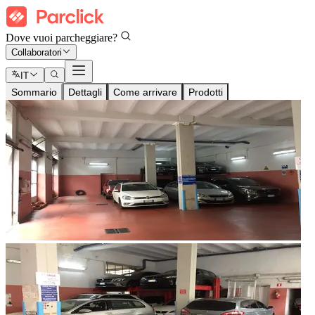
Dove vuoi parcheggiare?
Collaboratori
IT
Sommario
Dettagli
Come arrivare
Prodotti