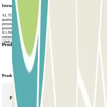
Istruzioni
AL TUO ARRIVO, 1) Accedi al parcheggio. 2) Parcheggia in
qualsiasi posto auto libero. 3) Vai alla cabina di controllo con la tua
prenotazione Parclick. PER USCIRE 1) Segui le indicazioni del
personale. SE IL TUO PASS INCLUDE ENTRATE E USCITE
ILLIMITATE Segui il processo indicato precedentemente per
entrare e uscire.
Vedi di più
Prodotti disponibili
Prodotti di Parclick
Prodotti di Parclick