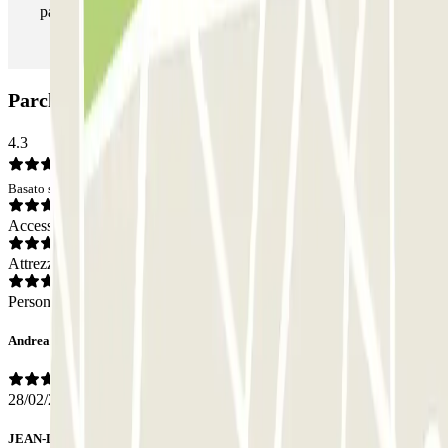
parcheggio tutte le volte che vorrai.
Parcheggio Cristal - Stazione Centrale: Opinioni
4.3
Basato su 28 opinioni
Accesso
Attrezzatura
Personale
Andrea
28/02/2026
JEAN-LUC