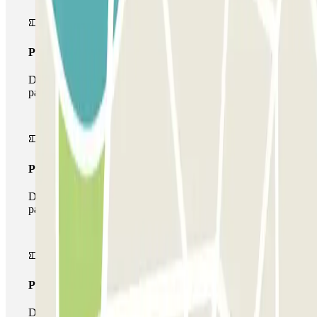
Pass unico
Durante il tuo soggiorno potrai entrare e uscire dal
parcheggio una sola volta
Pass multiparking
Durante il tuo soggiorno potrai usufruire dell'intera rete di
parcheggi disponibili su Parclick.
Pass illlimitato
Durante il tuo soggiorno potrai entrare e uscire dal