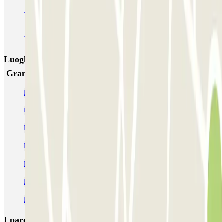
TREPI - Stazione Lambrate
San Barnaba (Tribunale)
Autosilo Diaz
Autosilo San Marco
Machiavelli
Matteotti
Luoghi ed eventi che potrebbero interessarti vicino a
Gran Garage Guardi
Parcheggi all'Ospedale Macedonio Melloni
Parcheggio vicino a Città Studi | Parclick
Parcheggi vicino a Viale Corsica - Milano
Parcheggi alla stazione di metro di Piola
Parcheggi vicino a Viale Abruzzi - Milano
Parcheggi vicino a Corso Buenos Aires
Parcheggi alla stazione di metro di Lima
I parcheggi
più prenotati