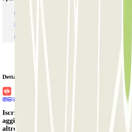
Parcheggio Venezia
Parcheggio Piazzale Roma Venezia
Parcheggio Roma
Parcheggio Milano
Parcheggio Malpensa Terminal 1
Parcheggio Malpensa
Dettagli della prenotazione
Iscriviti alla nostra Newsletter e rimani
aggiornato su sconti, concorsi e tante
altre sorprese.