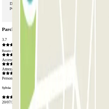
Durante il tuo soggiorno potrai entrare e uscire dal
parcheggio tutte le volte che vorrai.
Parcheggio Gran Garage Guardi: Opinioni
3.7
Basato su 12 opinioni
Accesso
Attrezzatura
Personale
Sylvia
20/07/2026