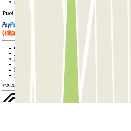
FAQ
Puoi utilizzare questi metodi di pagamento:
Condizioni contrattuali e di utilizzo
Termini di cancellazione
Politica sui cookies
Gestisci i cookie
Politica sulla privacy
Whistleblowing
©2026 Parclick. Tutti i diritti riservati