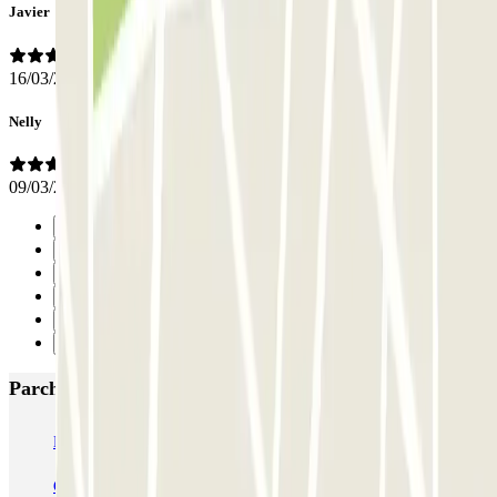
Javier
16/03/2026
Nelly
09/03/2026
Precedente
1
2
3
4
Successivo
Parcheggi più popolari a Milano
MUOVIAMO Senato
Garage Gian Galeazzo
Garage Paullo - Corso XXII Marzo
Washington