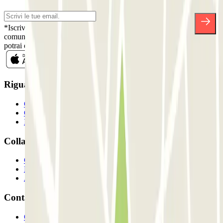
*Iscrivendoti, accetti la nostra Informativa sulla Privacy per ricevere
comunicazioni commerciali da Parclick. Senza alcun impegno,
potrai disiscriverti quando vuoi direttamente dalla stessa newsletter.
Riguardo a Parclcik
Chi siamo
Come funziona?
I Nostri Parcheggi
Collaboriamo?
Collaboratori
Proprietari di parcheggio
Affiliati
Contatto
Contattaci