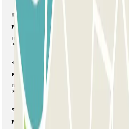
Pass unico
Durante il tuo soggiorno potrai entrare e uscire dal
parcheggio una sola volta
Pass multiparking
Durante il tuo soggiorno potrai usufruire dell'intera rete di
parcheggi disponibili su Parclick.
Pass illlimitato