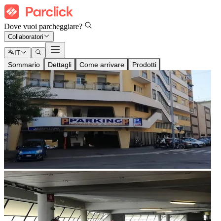
Dove vuoi parcheggiare?
Collaboratori
IT
Sommario
Dettagli
Come arrivare
Prodotti