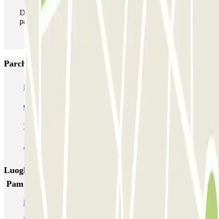
Durante il tuo soggiorno potrai entrare e uscire dal
parcheggio tutte le volte che vorrai.
Parcheggi più popolari a Milano
MUOVIAMO Senato
Garage Gian Galeazzo
Garage Paullo - Corso XXII Marzo
Washington
TREPI - Stazione Lambrate
San Barnaba (Tribunale)
Autosilo Diaz
Autosilo San Marco
Machiavelli
Matteotti
Luoghi ed eventi che potrebbero interessarti vicino a
Pam Padova
Parcheggi vicino a Piazzale Loreto