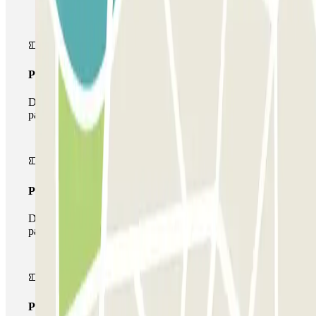
Pass unico
Durante il tuo soggiorno potrai entrare e uscire dal
parcheggio una sola volta
Pass multiparking
Durante il tuo soggiorno potrai usufruire dell'intera rete di
parcheggi disponibili su Parclick.
Pass illlimitato