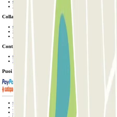
Come funziona?
I Nostri Parcheggi
Collaboriamo?
Collaboratori
Proprietari di parcheggio
Affiliati
Contatto
Contattaci
FAQ
Puoi utilizzare questi metodi di pagamento:
Condizioni contrattuali e di utilizzo
Termini di cancellazione
Politica sui cookies