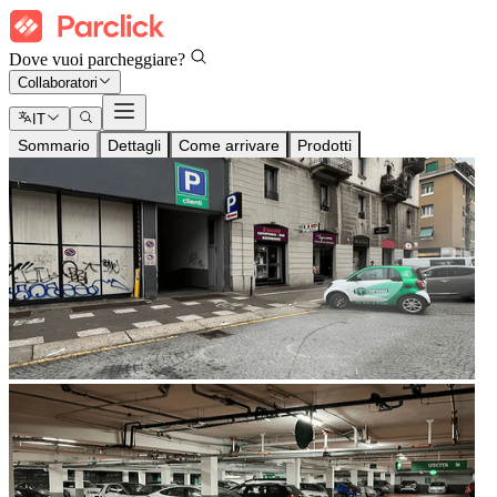
Dove vuoi parcheggiare?
Collaboratori
IT
Sommario
Dettagli
Come arrivare
Prodotti