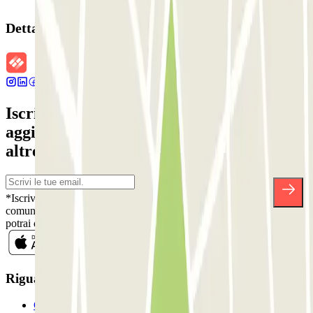
Dettagli della prenotazione
Iscriviti alla nostra Newsletter e rimani
aggiornato su sconti, concorsi e tante
altre sorprese.
*Iscrivendoti, accetti la nostra Informativa sulla Privacy per ricevere
comunicazioni commerciali da Parclick. Senza alcun impegno,
potrai disiscriverti quando vuoi direttamente dalla stessa newsletter.
Riguardo a Parclcik
Chi siamo