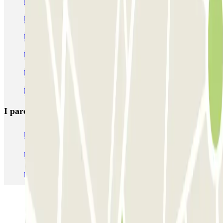
Prenota parcheggio vicino a Viale Brianza - Milano
Parcheggi vicino a Viale Monza - Milano
Parcheggi alla stazione di metro di Caiazzo
Parcheggi alla stazione di metro di Piola
Parcheggi per spostarti con la Metropolitana di Milano
Parcheggi vicino a Viale Abruzzi - Milano
I parcheggi
più prenotati
Parcheggio Venezia
Parcheggio Piazzale Roma Venezia
Parcheggio Roma
Parcheggio Milano
Parcheggio Malpensa Terminal 1
Parcheggio Malpensa