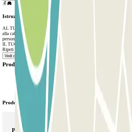
Istruzioni
AL TUO ARRIVO: Parcheggia in qualsiasi posto auto libero. Vai
alla cabina di controllo con la tua prenotazione Parclick e mostrala al
personale. PER USCIRE: Comunica al personale la tua uscita. SE
IL TUO PASS INCLUDE ENTRATE E USCITE ILLIMITATE:
Ripeti le istruzioni precedenti per tutte le entrate e le uscite.
Vedi di più
Prodotti disponibili
Prodotti di Parclick
Prodotti di Parclick