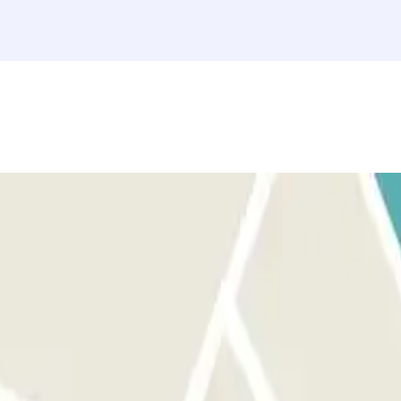
ersonale. PER USCIRE: Comunica al personale la tua uscita. SE IL TUO