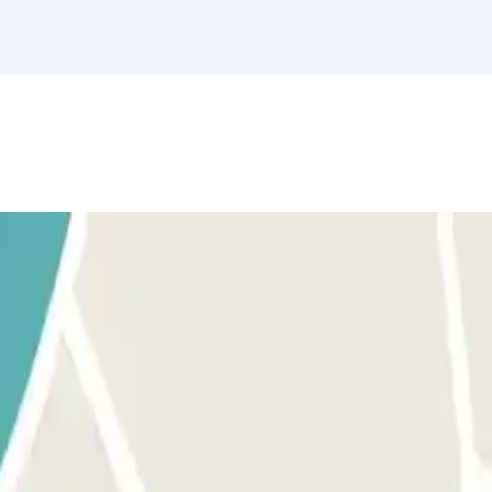
cabina di controllo con la tua prenotazione Parclick e mostrala al p
precedenti per tutte le entrate e le uscite.