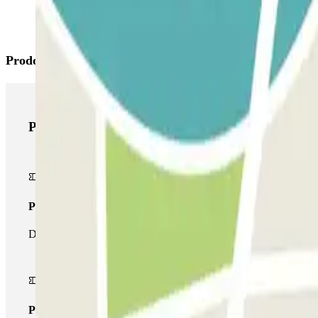
Prodotti di Parclick
Prodotti di Parclick
Pass unico
Durante il tuo soggiorno potrai entrare e uscire dal parcheggio un
Pass multiparking