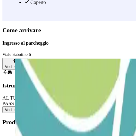
Coperto
Come arrivare
Ingresso al parcheggio
Viale Sabotino 6
Vedi mappa
Istruzioni
AL TUO ARRIVO: Parcheggia in qualsiasi posto auto libero. Vai alla 
PASS INCLUDE ENTRATE E USCITE ILLIMITATE: Ripeti le istruzioni 
Vedi di più
Prodotti disponibili