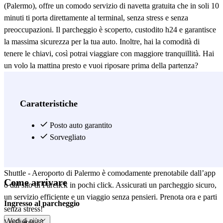
(Palermo), offre un comodo servizio di navetta gratuita che in soli 10
minuti ti porta direttamente al terminal, senza stress e senza
preoccupazioni. Il parcheggio è scoperto, custodito h24 e garantisce
la massima sicurezza per la tua auto. Inoltre, hai la comodità di
tenere le chiavi, così potrai viaggiare con maggiore tranquillità. Hai
un volo la mattina presto e vuoi riposare prima della partenza?
Andrea Il Pirata è anche un hotel e ristorante, perfetto per trascorrere
la notte prima del volo o gustare un pasto tipico siciliano prima di
partire. Scopri di più su www.andreailpirata.it. L’aeroporto di
Caratteristiche
Palermo collega la Sicilia con numerose destinazioni nazionali e
internazionali. Tra i voli più frequenti troviamo: - Rotte nazionali:
Posto auto garantito
Roma, Milano, Napoli, Torino, Bologna, Venezia e Catania. - Rotte
Sorvegliato
internazionali: Londra, Parigi, Madrid, Berlino, Barcellona e Malta.
Prenotare il tuo posto auto è semplice e veloce! Andrea Il Pirata -
Shuttle - Aeroporto di Palermo è comodamente prenotabile dall’app
Come arrivare
o dal sito di Parclick in pochi click. Assicurati un parcheggio sicuro,
un servizio efficiente e un viaggio senza pensieri. Prenota ora e parti
Ingresso al parcheggio
senza stress!
Vedi di più
Via Ciucca 38