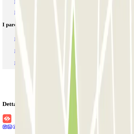
Parcheggio alla Cattedrale di Palermo
Parcheggio vicino a Via Maqueda
I parcheggi
più prenotati
Parcheggio Venezia
Parcheggio Piazzale Roma Venezia
Parcheggio Roma
Parcheggio Milano
Parcheggio Malpensa Terminal 1
Parcheggio Malpensa
Dettagli della prenotazione