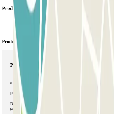
Prodotti disponibili
Prodotti di Parclick
Prodotti di Parclick
Pass unico
Durante il tuo soggiorno potrai entrare e uscire dal
parcheggio una sola volta