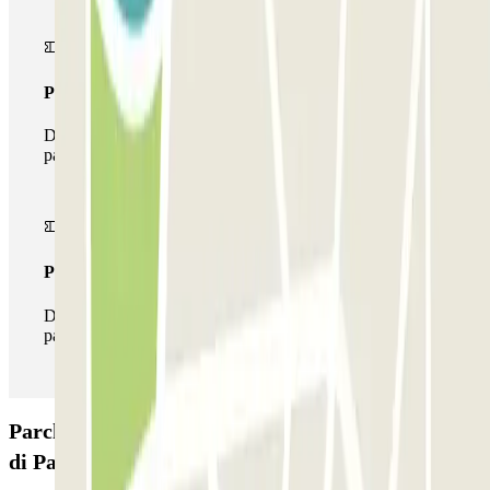
Pass multiparking
Durante il tuo soggiorno potrai usufruire dell'intera rete di
parcheggi disponibili su Parclick.
Pass illlimitato
Durante il tuo soggiorno potrai entrare e uscire dal
parcheggio tutte le volte che vorrai.
Parcheggio Andrea Il Pirata - Shuttle - Aeroporto
di Palermo: Opinioni