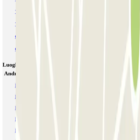
Via Agrigento - Villa Trabia
Piazza Principe di Camporeale
Via Mario Rapisardi - Stazione Notarbartolo
Garage Garzilli
Garage Roma
Garage Restivo
Garage Gravina
Orange Airport Parking - Car Valet - Aeroporto di Palermo
Luoghi ed eventi che potrebbero interessarti vicino a
Andrea Il Pirata - Shuttle - Aeroporto di Palermo
Parcheggio aeroporto Palermo-Punta Raisi low cost
Parcheggi vicino al Castello della Zisa
Parcheggio al Teatro Politeama
Parcheggi vicino al Palazzo dei Normanni
Parcheggio al Teatro Massimo