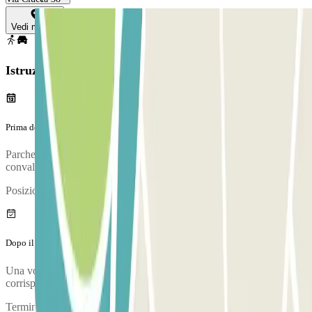
Vedi mappa
Istruzioni
Prima del tuo viaggio
Parcheggia il tuo veicolo e vai alla cabina di controllo per
convalidare la tua prenotazione.
Posizione della cabina di controllo:
Dopo il tuo viaggio
Una volta recuperate le tue valigie, raggiungi la fermata di autobus
corrispondente.
Terminal T1