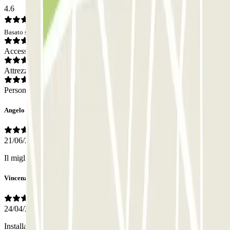
4.6
Basato su 9 opinioni
Accesso
Attrezzatura
Personale
Angelo
21/06/2026
Il migliore in assoluto!!!!!!!
Vincenzo
24/04/2026
Installando alcune tettoie frangi sole per lunghe soste, si eviterebbe