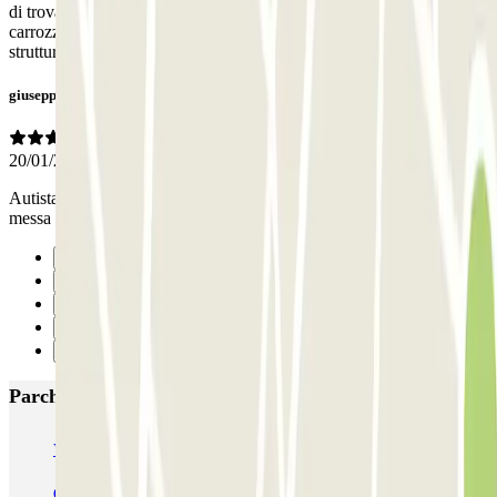
di trovare l’auto con le guarnizioni delle portiere attaccate alla
carrozzeria, visto che in Sicilia il sole c’è sempre. Cmq ottima
struttura e personale gentile e qualificato.
giuseppe
20/01/2026
Autista speccacolare, l'andata eravamo in ritardo, ma la struttura si è
messa in completa disposizione. AUTISTA SUPER
Precedente
1
2
3
Successivo
Parcheggi più popolari a Palermo
Via Antonio Veneziano - Castello della Zisa
Orange Parking - Airport Shuttle - Aeroporto di Palermo