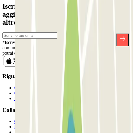
Iscriviti alla nostra Newsletter e rimani
aggiornato su sconti, concorsi e tante
altre sorprese.
*Iscrivendoti, accetti la nostra Informativa sulla Privacy per ricevere
comunicazioni commerciali da Parclick. Senza alcun impegno,
potrai disiscriverti quando vuoi direttamente dalla stessa newsletter.
Riguardo a Parclcik
Chi siamo
Come funziona?
I Nostri Parcheggi
Collaboriamo?
Collaboratori
Proprietari di parcheggio
Affiliati