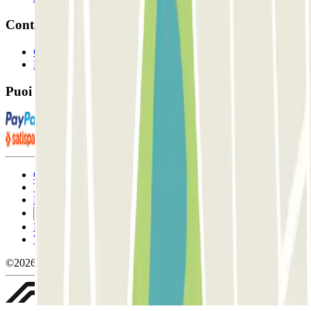
Contatto
Contattaci
FAQ
Puoi utilizzare questi metodi di pagamento:
Condizioni contrattuali e di utilizzo
Termini di cancellazione
Politica sui cookies
Gestisci i cookie
Politica sulla privacy
Whistleblowing
©2026 Parclick. Tutti i diritti riservati