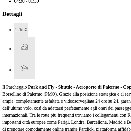
04:30 - 01:30
Dettagli
2.9m
Il Parcheggio
Park and Fly - Shuttle - Aeroporto di Palermo - Co
Borsellino di Palermo (PMO). Grazie alla posizione strategica e al servi
ampia, completamente asfaltata e videosorvegliata 24 ore su 24, garanten
dell’ultimo volo, così da adattarsi perfettamente agli orari dei passegg
internazionali. Tra le rotte più frequenti troviamo i collegamenti con
importanti città europee come Parigi, Londra, Barcellona, Madrid e Berl
di prenotare comodamente online tramite Parclick, piattaforma affidabile