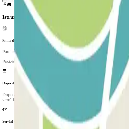
Istruzioni
Prima del tuo viaggio
Parcheggia il tuo veicolo e vai alla cabina di controllo per convalidare
Posizione della cabina di controllo:
Dopo il tuo viaggio
Dopo aver ritirato i tuoi bagagli, chiama il parcheggio per richiedere i
verrà fornito una volta effettuata la prenotazione.
Servizi extra (non inclusi nel prezzo)