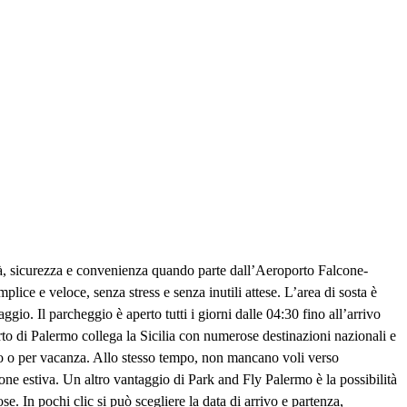
dità, sicurezza e convenienza quando parte dall’Aeroporto Falcone-
lice e veloce, senza stress e senza inutili attese. L’area di sosta è
io. Il parcheggio è aperto tutti i giorni dalle 04:30 fino all’arrivo
orto di Palermo collega la Sicilia con numerose destinazioni nazionali e
oro o per vacanza. Allo stesso tempo, non mancano voli verso
one estiva. Un altro vantaggio di Park and Fly Palermo è la possibilità
e. In pochi clic si può scegliere la data di arrivo e partenza,