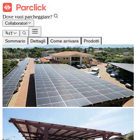
Dove vuoi parcheggiare?
Collaboratori
IT
Sommario
Dettagli
Come arrivare
Prodotti