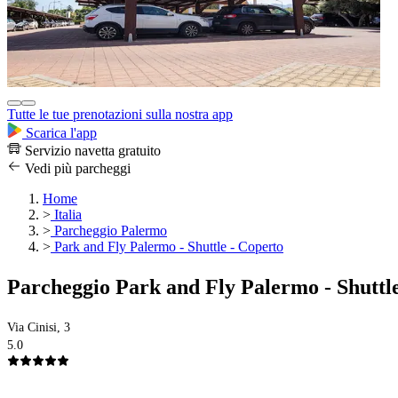
Tutte le tue prenotazioni sulla nostra app
Scarica l'app
Servizio navetta gratuito
Vedi più parcheggi
Home
>
Italia
>
Parcheggio Palermo
>
Park and Fly Palermo - Shuttle - Coperto
Parcheggio Park and Fly Palermo - Shuttl
Via Cinisi, 3
5.0