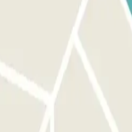
o nel terminal dell'aeroporto. Il numero di telefono del parcheggio