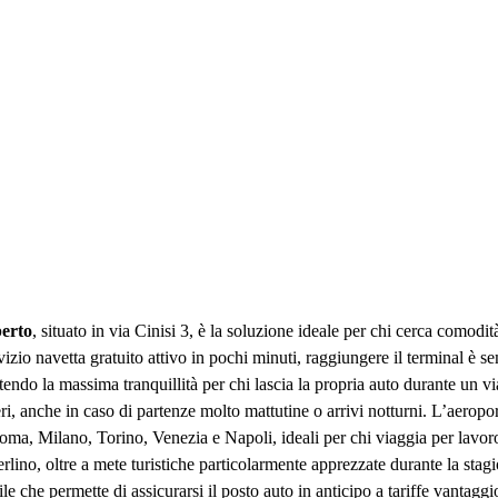
perto
, situato in via Cinisi 3, è la soluzione ideale per chi cerca como
zio navetta gratuito attivo in pochi minuti, raggiungere il terminal è semp
do la massima tranquillità per chi lascia la propria auto durante un viagg
eri, anche in caso di partenze molto mattutine o arrivi notturni. L’aerop
 Roma, Milano, Torino, Venezia e Napoli, ideali per chi viaggia per lav
ino, oltre a mete turistiche particolarmente apprezzate durante la stagi
 che permette di assicurarsi il posto auto in anticipo a tariffe vantaggios