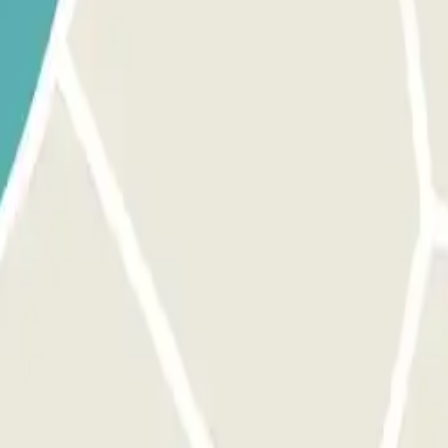
 la tua prenotazione.
l ritiro. Durante la chiamata, una persona confermerà il punto di incontr