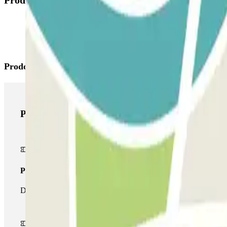
Prodotti disponibili
Prodotti di Parclick
Prodotti di Parclick
Pass unico
Durante il tuo soggiorno potrai entrare e uscire dal parcheggio un