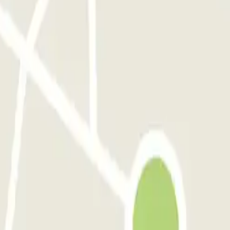
di Camporeale
Via Mario Rapisardi - Stazione Notarbartolo
Garage Garzilli