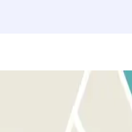
ione Parclick. PER USCIRE Segui le indicazioni del personale. SE IL