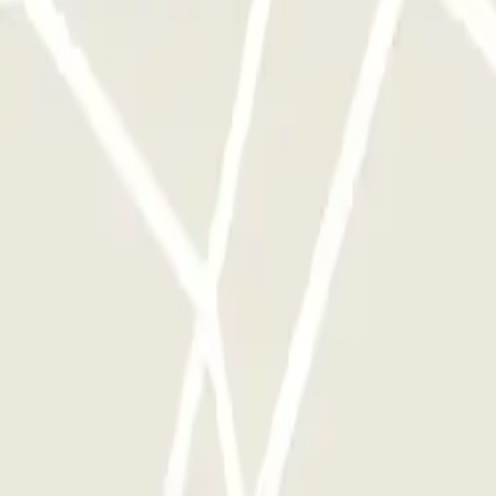
ggi disponibili su Parclick.
te le volte che vorrai.
 Shuttle - Aeroporto di Palermo
Via Agrigento - Villa Trabia
Piazza Principe 
g - Car Valet - Aeroporto di Palermo
 degli Orti