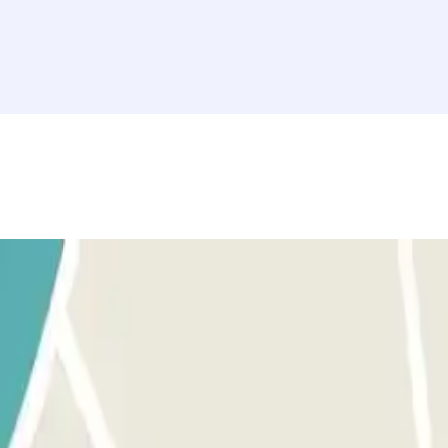
osto auto libero. 3) Vai alla cabina di controllo con la tua prenotaz
so indicato precedentemente per entrare e uscire.