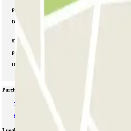
Pass multiparking
Durante il tuo soggiorno potrai usufruire dell'intera rete di parche
Pass illlimitato
Durante il tuo soggiorno potrai entrare e uscire dal parcheggio tut
Parcheggi più popolari a Palermo
Via Antonio Veneziano - Castello della Zisa
Orange Parking - Airport
Garage Roma
Garage Restivo
Garage Gravina
Orange Airport Parkin
Luoghi ed eventi che potrebbero interessarti vicino a Via