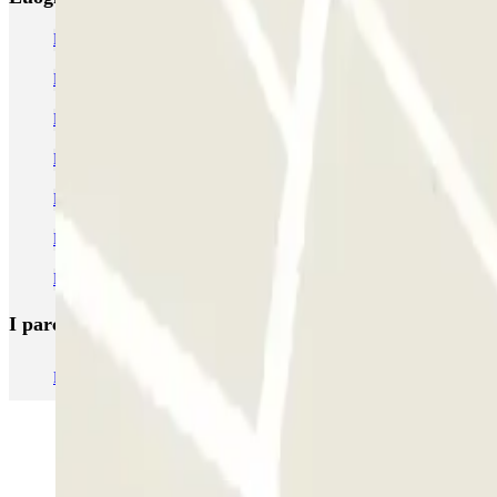
Parcheggio al Teatro Politeama
Parcheggi per Crociere da Palermo
Parcheggio Molo Santa Lucia (Porto di Palermo)
Parcheggio al Teatro Massimo
Parcheggio vicino a Via Maqueda
Parcheggi vicino al mercato della Vucciria
Parcheggi vicino al Castello della Zisa
I parcheggi
più prenotati
Parcheggio Venezia
Parcheggio Piazzale Roma Venezia
Parcheggio 