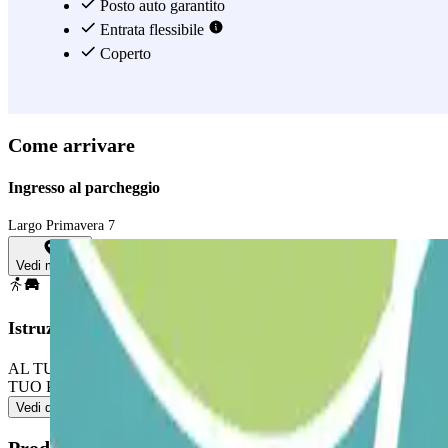
Posto auto garantito
Entrata flessibile
Coperto
Come arrivare
Ingresso al parcheggio
Largo Primavera 7
Vedi mappa
Istruzioni
AL TUO ARRIVO, 1) Accedi al parcheggio. 2) Parcheggia in qualsiasi p
TUO PASS INCLUDE ENTRATE E USCITE ILLIMITATE Segui il proces
Vedi di più