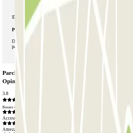
Pass illlimitato
Durante il tuo soggiorno potrai entrare e uscire dal
parcheggio tutte le volte che vorrai.
Parcheggio APK2 Avenida de la Horchata:
Opinioni
3.8
Basato su 29 opinioni
Accesso
Attrezzatura