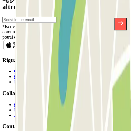
altre sorprese.
*Iscrivendoti, accetti la nostra Informativa sulla Privacy per ricevere
comunicazioni commerciali da Parclick. Senza alcun impegno,
potrai disiscriverti quando vuoi direttamente dalla stessa newsletter.
Riguardo a Parclcik
Chi siamo
Come funziona?
I Nostri Parcheggi
Collaboriamo?
Collaboratori
Proprietari di parcheggio
Affiliati
Contatto