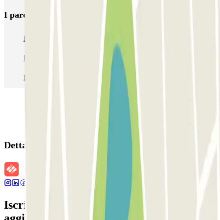
I parcheggi
più prenotati
Parcheggio Venezia
Parcheggio Piazzale Roma Venezia
Parcheggio Roma
Parcheggio Milano
Parcheggio Malpensa Terminal 1
Parcheggio Malpensa
Dettagli della prenotazione
Iscriviti alla nostra Newsletter e rimani
aggiornato su sconti, concorsi e tante