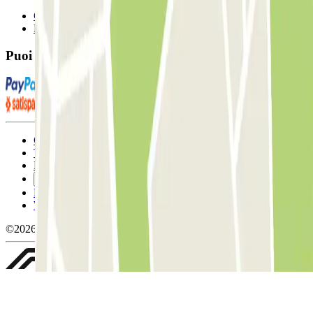
Contattaci
FAQ
Puoi utilizzare questi metodi di pagamento:
Condizioni contrattuali e di utilizzo
Termini di cancellazione
Politica sui cookies
Gestisci i cookie
Politica sulla privacy
Whistleblowing
©2026 Parclick. Tutti i diritti riservati