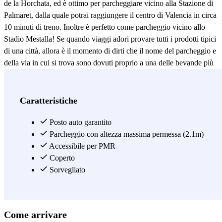
de la Horchata, ed è ottimo per parcheggiare vicino alla Stazione di
Palmaret, dalla quale potrai raggiungere il centro di Valencia in circa
10 minuti di treno. Inoltre è perfetto come parcheggio vicino allo
Stadio Mestalla! Se quando viaggi adori provare tutti i prodotti tipici
di una città, allora è il momento di dirti che il nome del parcheggio e
della via in cui si trova sono dovuti proprio a una delle bevande più
tipiche di Valencia: la horchata! Prova la migliore in assoluto
nell'Horchateria Daniel, ad appena 200 metri dal parcheggio APK2
Avenida de la Horchata ;) Dopo aver lasciato la tua auto in questo
Caratteristiche
parcheggio ad Alboraya potrai anche goderti una giornata in
spiaggia, raggiungendo il Port Saplaya in circa 30 minuti con il
Posto auto garantito
trasporto pubblico. Goditi il meglio di Valencia senza preoccuparti
Parcheggio con altezza massima permessa (2.1m)
per la tua auto, prenota il parcheggio APK2 Avenida de la Horchata!
Accessibile per PMR
Coperto
Vedi di più
Sorvegliato
Come arrivare