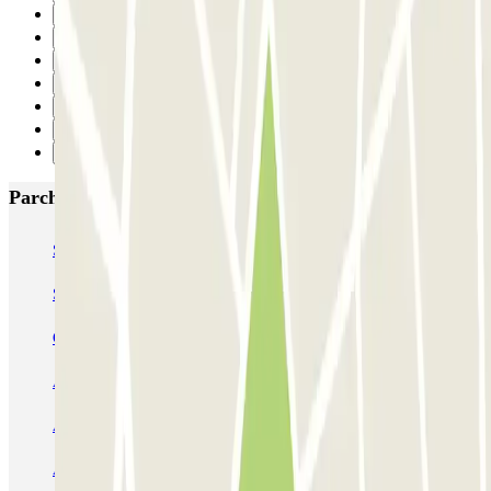
5
6
7
8
9
10
Successivo
Parcheggi più popolari a Valencia
SABA Estación Valencia - Joaquín Sorolla
SABA Estación Valencia Nord
Hotel Las Arenas
Garaje Aspas
Garaje Pechina
Avenida del Oeste
Severo Ochoa
APK2 Tráfico AVE - Jerónimo Muñoz
APK2 Abastos - Navarro Llorens
APK2 Hospital General Universitario Valencia