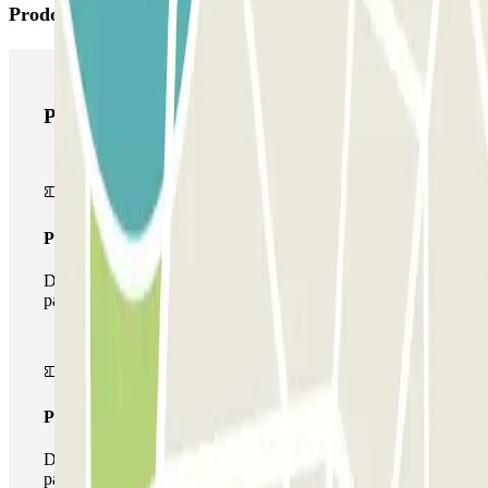
Prodotti di Parclick
Prodotti di Parclick
Pass unico
Durante il tuo soggiorno potrai entrare e uscire dal
parcheggio una sola volta
Pass multiparking
Durante il tuo soggiorno potrai usufruire dell'intera rete di
parcheggi disponibili su Parclick.