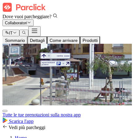
Dove vuoi parcheggiare?
Collaboratori
IT
Sommario
Dettagli
Come arrivare
Prodotti
Tutte le tue prenotazioni sulla nostra app
Scarica l'app
Vedi più parcheggi
Home