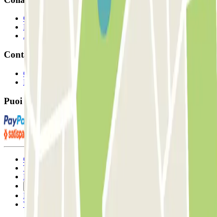
Collaboratori
Proprietari di parcheggio
Affiliati
Contatto
Contattaci
FAQ
Puoi utilizzare questi metodi di pagamento:
Condizioni contrattuali e di utilizzo
Termini di cancellazione
Politica sui cookies
Gestisci i cookie
Politica sulla privacy
Whistleblowing