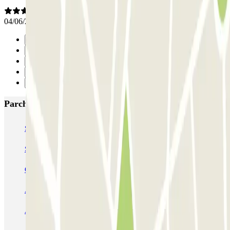
04/06/2026
Precedente
1
2
3
Successivo
Parcheggi più popolari a Valencia
SABA Estación Valencia - Joaquín Sorolla
SABA Estación Valencia Nord
Hotel Las Arenas
Garaje Aspas
Garaje Pechina
Avenida del Oeste
Severo Ochoa
APK2 Tráfico AVE - Jerónimo Muñoz
APK2 Abastos - Navarro Llorens