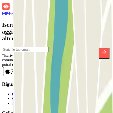
Iscriviti alla nostra Newsletter e rimani
aggiornato su sconti, concorsi e tante
altre sorprese.
*Iscrivendoti, accetti la nostra Informativa sulla Privacy per ricevere
comunicazioni commerciali da Parclick. Senza alcun impegno,
potrai disiscriverti quando vuoi direttamente dalla stessa newsletter.
Riguardo a Parclcik
Chi siamo
Come funziona?
I Nostri Parcheggi
Collaboriamo?