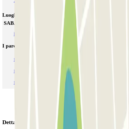
APK2 Hospital General Universitario Valencia
Luoghi ed eventi che potrebbero interessarti vicino a
SABA Estación Valencia Nord
Parcheggi all'Aeroporto di Valencia - Manises (VLC)
I parcheggi
più prenotati
Parcheggio Venezia
Parcheggio Piazzale Roma Venezia
Parcheggio Roma
Parcheggio Milano
Parcheggio Malpensa Terminal 1
Parcheggio Malpensa
Dettagli della prenotazione