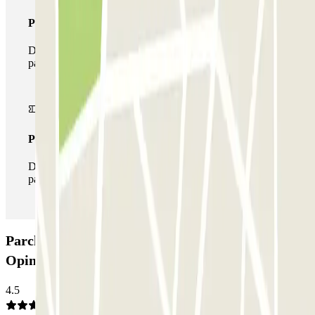
Pass multiparking
Durante il tuo soggiorno potrai usufruire dell'intera rete di
parcheggi disponibili su Parclick.
Pass illlimitato
Durante il tuo soggiorno potrai entrare e uscire dal
parcheggio tutte le volte che vorrai.
Parcheggio SABA Estación Valencia Nord:
Opinioni
4.5