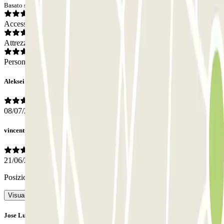
Basato su 8 opinioni
Accesso
Attrezzatura
Personale
Aleksei
08/07/2026
vincent
21/06/2026
Posizione molto buona per visitare la vecchia città
- Tradotto con IA
Visualizza l’originale
Jose Luis