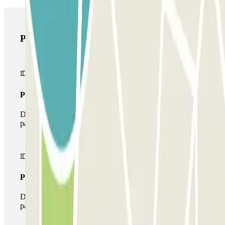
Prodotti di Parclick
Pass unico
Durante il tuo soggiorno potrai entrare e uscire dal
parcheggio una sola volta
Pass multiparking
Durante il tuo soggiorno potrai usufruire dell'intera rete di
parcheggi disponibili su Parclick.