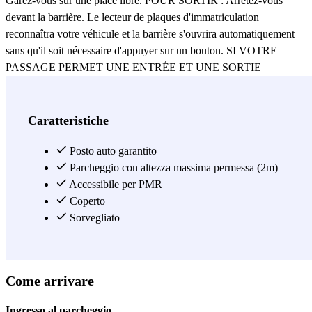
Garez-vous sur une place libre. POUR SORTIR : Arrêtez-vous
devant la barrière. Le lecteur de plaques d'immatriculation
reconnaîtra votre véhicule et la barrière s'ouvrira automatiquement
sans qu'il soit nécessaire d'appuyer sur un bouton. SI VOTRE
PASSAGE PERMET UNE ENTRÉE ET UNE SORTIE
ILLIMITÉES : Suivez la même procédure que ci-dessus pour entrer
et sortir. Si vous avez dépassé la durée de votre séjour : passez au
distributeur de billets pour payer le dépassement par carte de crédit.
Caratteristiche
La franchise sera calculée au tarif du parking.
Posto auto garantito
Vedi di più
Parcheggio con altezza massima permessa (2m)
Accessibile per PMR
Coperto
Sorvegliato
Come arrivare
Ingresso al parcheggio