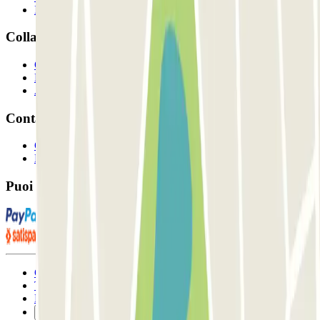
I Nostri Parcheggi
Collaboriamo?
Collaboratori
Proprietari di parcheggio
Affiliati
Contatto
Contattaci
FAQ
Puoi utilizzare questi metodi di pagamento:
Condizioni contrattuali e di utilizzo
Termini di cancellazione
Politica sui cookies
Gestisci i cookie