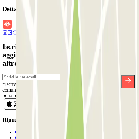
Dettagli della prenotazione
Iscriviti alla nostra Newsletter e rimani
aggiornato su sconti, concorsi e tante
altre sorprese.
*Iscrivendoti, accetti la nostra Informativa sulla Privacy per ricevere
comunicazioni commerciali da Parclick. Senza alcun impegno,
potrai disiscriverti quando vuoi direttamente dalla stessa newsletter.
Riguardo a Parclcik
Chi siamo
Come funziona?