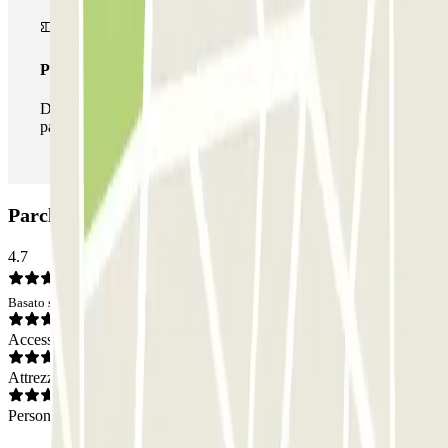
Pass illlimitato
Durante il tuo soggiorno potrai entrare e uscire dal
parcheggio tutte le volte che vorrai.
Parcheggio Valencia Centro: Opinioni
4.7
Basato su 1 opinioni
Accesso
Attrezzatura
Personale