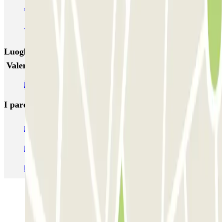
APK2 Abastos - Navarro Llorens
APK2 Hospital General Universitario Valencia
Luoghi ed eventi che potrebbero interessarti vicino a
Valencia Centro
Parcheggi all'Aeroporto di Valencia - Manises (VLC)
I parcheggi
più prenotati
Parcheggio Venezia
Parcheggio Piazzale Roma Venezia
Parcheggio Roma
Parcheggio Milano
Parcheggio Malpensa Terminal 1
Parcheggio Malpensa