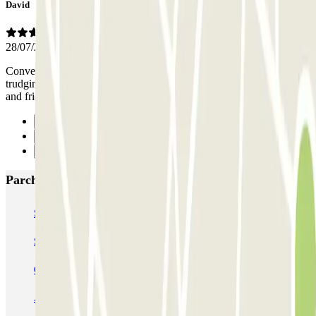
David
28/07/2026
Conveniently situated, easy to find using satnav. Elevator instead of
trudging up stairs in the heat. Toilet facilities. Staff were very helpful
and friendly. Like all parking, drive carefully, it can feel little tight.
Precedente
1
Successivo
Parcheggi più popolari a Valencia
SABA Estación Valencia - Joaquín Sorolla
SABA Estación Valencia Nord
Hotel Las Arenas
Garaje Aspas
Garaje Pechina
Avenida del Oeste
Severo Ochoa
APK2 Tráfico AVE - Jerónimo Muñoz