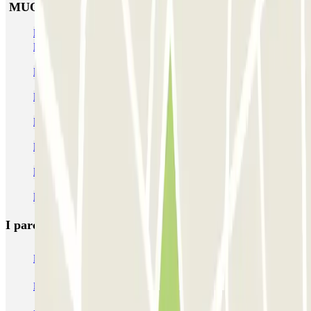
MUOVIAMO Giglio - Santa Maria Novella
Parcheggi vicino alla Basilica di San Lorenzo e alle Cappelle
Medicee
Parcheggi al Palazzo Medici Riccardi
Parcheggi vicino a Via Roma
Parcheggiare nella Zona a Traffico Limitato di Firenze
Parcheggi vicino a Palazzo Strozzi
Parcheggi in Piazza della Repubblica
Parcheggi vicino al Duomo di Firenze
I parcheggi
più prenotati
Parcheggio Venezia
Parcheggio Piazzale Roma Venezia
Parcheggio Roma
Parcheggio Milano