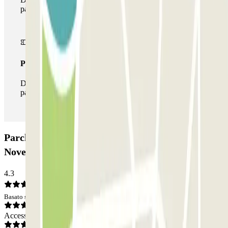
parcheggi disponibili su Parclick.
Pass illlimitato
Durante il tuo soggiorno potrai entrare e uscire dal
parcheggio tutte le volte che vorrai.
Parcheggio MUOVIAMO Giglio - Santa Maria
Novella: Opinioni
4.3
Basato su 209 opinioni
Accesso