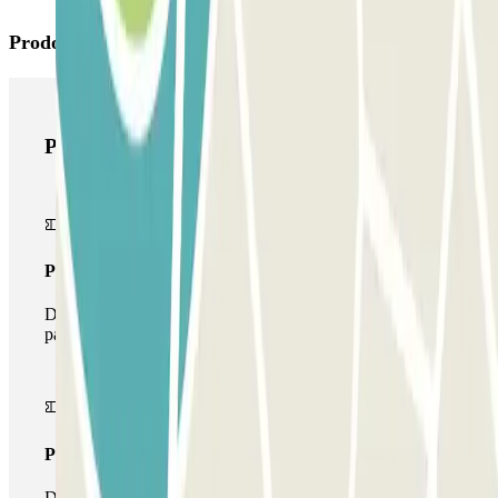
Prodotti di Parclick
Prodotti di Parclick
Pass unico
Durante il tuo soggiorno potrai entrare e uscire dal
parcheggio una sola volta
Pass multiparking
Durante il tuo soggiorno potrai usufruire dell'intera rete di