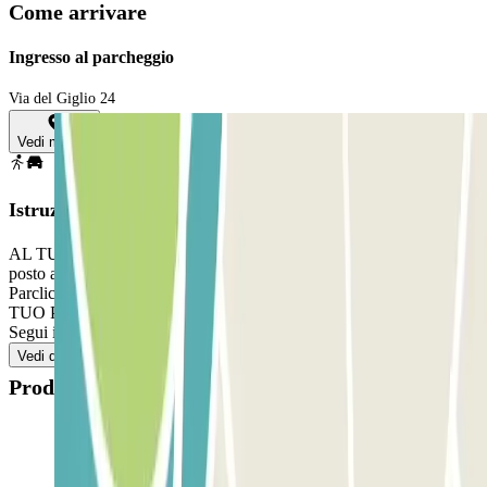
Come arrivare
Ingresso al parcheggio
Via del Giglio 24
Vedi mappa
Istruzioni
AL TUO ARRIVO: Accedi al parcheggio. Parcheggia in qualsiasi
posto auto libero. Vai alla cabina di controllo con la tua prenotazione
Parclick. PER USCIRE: Segui le indicazioni del personale. SE IL
TUO PASS INCLUDE ENTRATE E USCITE ILLIMITATE:
Segui il processo indicato precedentemente per entrare e uscire.
Vedi di più
Prodotti disponibili