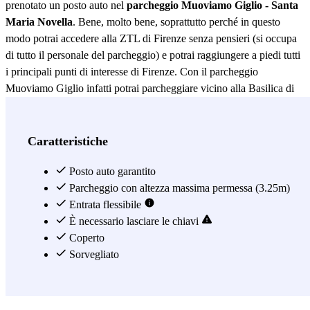
prenotato un posto auto nel
parcheggio Muoviamo Giglio - Santa
Maria Novella
. Bene, molto bene, soprattutto perché in questo
modo potrai accedere alla ZTL di Firenze senza pensieri (si occupa
di tutto il personale del parcheggio) e potrai raggiungere a piedi tutti
i principali punti di interesse di Firenze. Con il parcheggio
Muoviamo Giglio infatti potrai parcheggiare vicino alla Basilica di
San Lorenzo, dove si trovano le Cappelle Medicee e la Biblioteca
Medicea Laurenziana, ma anche vicino alla Basilica di Santa Maria
Novella e a meno di 5 minuti a piedi dal Duomo di Firenze:
Caratteristiche
l’imponente Cattedrale di Santa Maria del Fiore. Si tratta anche di un
parcheggio vicino alla Stazione di Santa Maria Novella, situata a
Posto auto garantito
circa 500 metri di distanza, dove quindi potrai lasciare la tua auto se
Parcheggio con altezza massima permessa (3.25m)
stai organizzando un viaggio in treno da Firenze. Il parcheggio
Entrata flessibile
Muoviamo Giglio è coperto e sorvegliato, accetta diversi tipi di
È necessario lasciare le chiavi
veicoli e ti permetterà finalmente di visitare la culla del Rinascimento
Coperto
senza preoccuparti di dove parcheggiare nel centro di Firenze!
Sorvegliato
Vedi di più