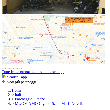
Tutte le tue prenotazioni sulla nostra app
Scarica l'app
Vedi più parcheggi
Home
>
Italia
>
Parcheggio Firenze
>
MUOVIAMO Giglio - Santa Maria Novella