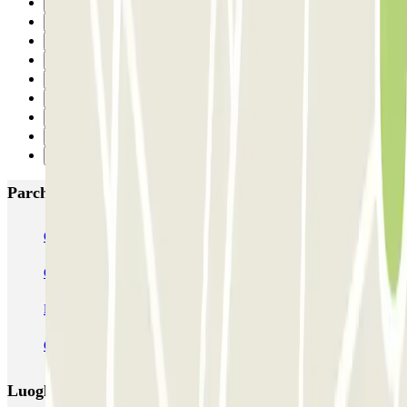
23
24
25
26
27
28
29
30
Successivo
Parcheggi più popolari a Firenze
Garage Verdi
Garage Lungarno
Garage del Bargello
Garage Florentia
Garage Tornabuoni
Garage Michelangelo
Firparking - Shuttle - Aeroporto di Firenze Peretola
Garage San Zanobi
Garage Sant'Orsola
Parking Duomo
Luoghi ed eventi che potrebbero interessarti vicino a