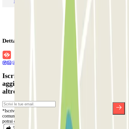
Parcheggio Malpensa Terminal 1
Parcheggio Malpensa
Dettagli della prenotazione
Iscriviti alla nostra Newsletter e rimani
aggiornato su sconti, concorsi e tante
altre sorprese.
*Iscrivendoti, accetti la nostra Informativa sulla Privacy per ricevere
comunicazioni commerciali da Parclick. Senza alcun impegno,
potrai disiscriverti quando vuoi direttamente dalla stessa newsletter.