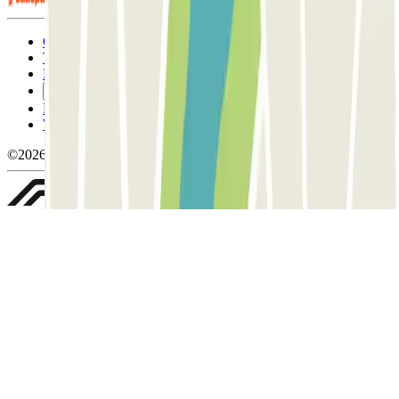
Condizioni contrattuali e di utilizzo
Termini di cancellazione
Politica sui cookies
Gestisci i cookie
Politica sulla privacy
Whistleblowing
©2026 Parclick. Tutti i diritti riservati