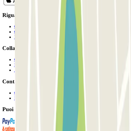
Riguardo a Parclcik
Chi siamo
Come funziona?
I Nostri Parcheggi
Collaboriamo?
Collaboratori
Proprietari di parcheggio
Affiliati
Contatto
Contattaci
FAQ
Puoi utilizzare questi metodi di pagamento: