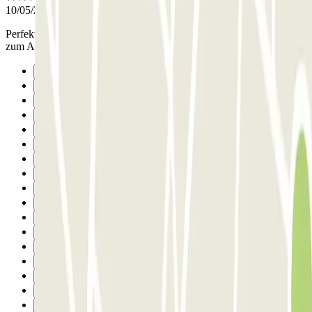
10/05/2026
Perfekter Ablauf Hatten für 5 Tage gebucht und konnten jederzeit
zum Auto
Precedente
1
2
3
4
5
6
7
8
9
10
11
12
13
14
15
16