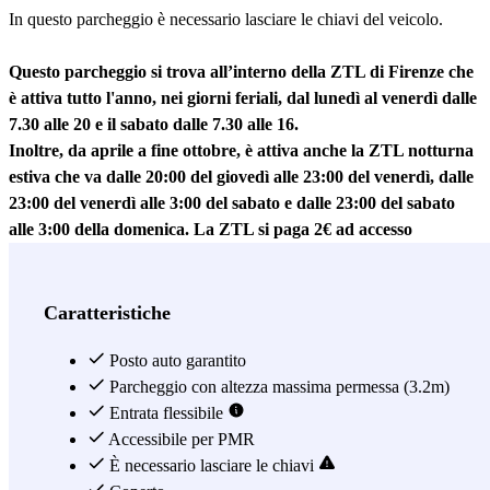
In questo parcheggio è necessario lasciare le chiavi del veicolo.
Questo parcheggio si trova all’interno della ZTL di Firenze che
è attiva tutto l'anno, nei giorni feriali, dal lunedì al venerdì dalle
7.30 alle 20 e il sabato dalle 7.30 alle 16.
Inoltre, da aprile a fine ottobre, è attiva anche la ZTL notturna
estiva che va dalle 20:00 del giovedì alle 23:00 del venerdì, dalle
23:00 del venerdì alle 3:00 del sabato e dalle 23:00 del sabato
alle 3:00 della domenica. La ZTL si paga 2€ ad accesso
direttamente in parcheggio.
I veicoli a benzina Euro 1 e diesel Euro 2 NON possono
Caratteristiche
accedere a questo parcheggio, dato che si trova all’interno della
ZTL.
Posto auto garantito
Parcheggio con altezza massima permessa (3.2m)
Situato nella centralissima Via Palazzuolo, il parcheggio
Entrata flessibile
MuoviAmo Palazzuolo
Accessibile per PMR
è la soluzione perfetta per parcheggiare a
Firenze: coperto, aperto dalle 6 del mattino alle 2 di notte e dotato di
È necessario lasciare le chiavi