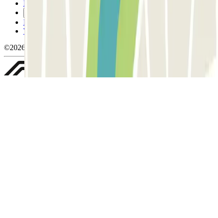
Politica sui cookies
Gestisci i cookie
Politica sulla privacy
Whistleblowing
©2026 Parclick. Tutti i diritti riservati