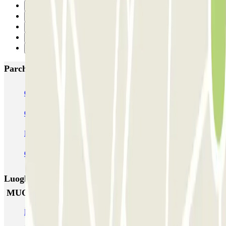
17
18
19
20
Successivo
Parcheggi più popolari a Firenze
Garage Verdi
Garage Lungarno
Garage del Bargello
Garage Florentia
Garage Tornabuoni
Garage Michelangelo
Firparking - Shuttle - Aeroporto di Firenze Peretola
Garage San Zanobi
Garage Sant'Orsola
Parking Duomo
Luoghi ed eventi che potrebbero interessarti vicino a
MUOVIAMO Palazzuolo (Garage Excelsior)
Parcheggi vicino alla Chiesa di Ognissanti