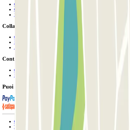
Chi siamo
Come funziona?
I Nostri Parcheggi
Collaboriamo?
Collaboratori
Proprietari di parcheggio
Affiliati
Contatto
Contattaci
FAQ
Puoi utilizzare questi metodi di pagamento:
Condizioni contrattuali e di utilizzo
Termini di cancellazione