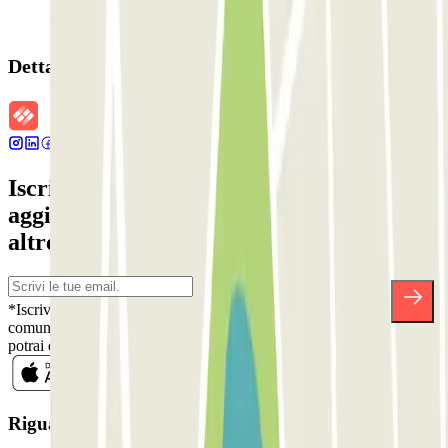
Dettagli della prenotazione
Iscriviti alla nostra Newsletter e rimani
aggiornato su sconti, concorsi e tante
altre sorprese.
*Iscrivendoti, accetti la nostra Informativa sulla Privacy per ricevere
comunicazioni commerciali da Parclick. Senza alcun impegno,
potrai disiscriverti quando vuoi direttamente dalla stessa newsletter.
Riguardo a Parclcik