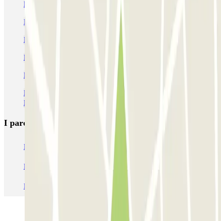
Parcheggio Santa Maria Novella Stazione-Firenze | Parclick
Parcheggio vicino allo Starhotels Michelangelo Florence
Parcheggi vicino a Via Tornabuoni
Parcheggi vicino a Palazzo Strozzi
Parcheggio alla Stazione Leopolda
Parcheggi vicino alla Basilica di San Lorenzo e alle Cappelle
Medicee
I parcheggi
più prenotati
Parcheggio Venezia
Parcheggio Piazzale Roma Venezia
Parcheggio Roma
Parcheggio Milano
Parcheggio Malpensa Terminal 1
Parcheggio Malpensa