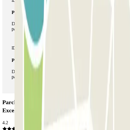
Pass multiparking
Durante il tuo soggiorno potrai usufruire dell'intera rete di
parcheggi disponibili su Parclick.
Pass illlimitato
Durante il tuo soggiorno potrai entrare e uscire dal
parcheggio tutte le volte che vorrai.
Parcheggio MUOVIAMO Palazzuolo (Garage
Excelsior): Opinioni
4.2