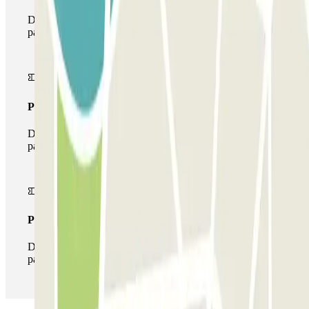
Durante il tuo soggiorno potrai entrare e uscire dal
parcheggio una sola volta
Pass multiparking
Durante il tuo soggiorno potrai usufruire dell'intera rete di
parcheggi disponibili su Parclick.
Pass illlimitato
Durante il tuo soggiorno potrai entrare e uscire dal
parcheggio tutte le volte che vorrai.