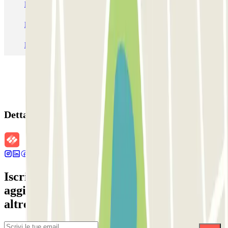
Parcheggio Venezia
Parcheggio Piazzale Roma Venezia
Parcheggio Roma
Parcheggio Milano
Parcheggio Malpensa Terminal 1
Parcheggio Malpensa
Dettagli della prenotazione
Iscriviti alla nostra Newsletter e rimani
aggiornato su sconti, concorsi e tante
altre sorprese.