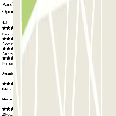
Parcheggio Quick Novoli San Donato Firenze:
Opinioni
4.3
Basato su 72 opinioni
Accesso
Attrezzatura
Personale
Antonio
04/07/2026
Marco
29/06/2026