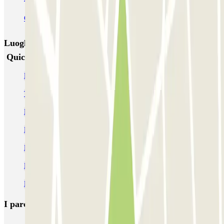
Garage San Zanobi
Garage Sant'Orsola
Parking Duomo
Luoghi ed eventi che potrebbero interessarti vicino a
Quick Novoli San Donato Firenze
Parcheggi all'Ippodromo del Visarno
Trova parcheggio per Firenze Rocks
Parcheggi vicino al Parco delle Cascine
Parcheggi alla Stazione di Firenze Rifredi
Parcheggio al Teatro del Maggio Musicale Fiorentino
Parcheggio alla Stazione di Firenze Porta al Prato
Parcheggio alla Stazione Leopolda
I parcheggi
più prenotati