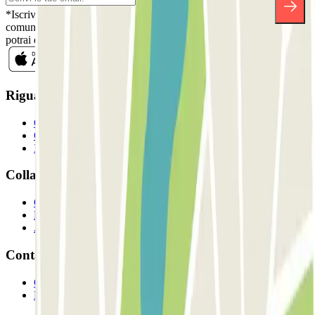
*Iscrivendoti, accetti la nostra Informativa sulla Privacy per ricevere
comunicazioni commerciali da Parclick. Senza alcun impegno,
potrai disiscriverti quando vuoi direttamente dalla stessa newsletter.
Riguardo a Parclcik
Chi siamo
Come funziona?
I Nostri Parcheggi
Collaboriamo?
Collaboratori
Proprietari di parcheggio
Affiliati
Contatto
Contattaci
FAQ