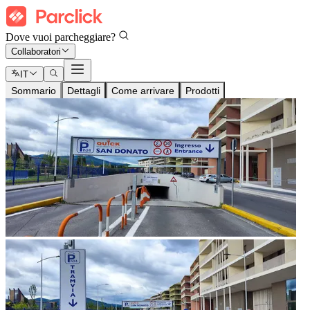
Dove vuoi parcheggiare?
Collaboratori
IT
Sommario
Dettagli
Come arrivare
Prodotti