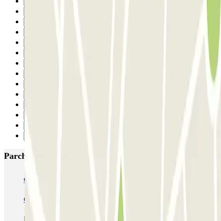
12
13
14
15
16
17
18
19
20
21
22
23
24
Successivo
Parcheggi più popolari a Firenze
Garage Verdi
Garage Lungarno
Garage del Bargello
Garage Florentia
Garage Tornabuoni
Garage Michelangelo
Firparking - Shuttle - Aeroporto di Firenze Peretola