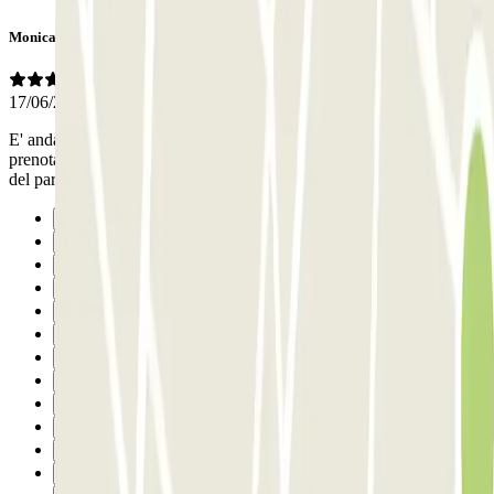
Monica
17/06/2026
E' andato tutto bene con il parcheggio ma non capisco perchè
prenotando online ho pagato 44 euro per 24h quando sui tabelloni
del parcheggio la tariffa massima giornaliera era 20 euro...
Precedente
1
2
3
4
5
6
7
8
9
10
11