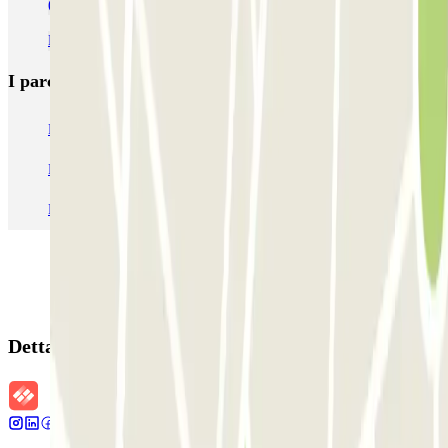
(MAD)
Parcheggio alla Stazione di Madrid Atocha
I parcheggi
più prenotati
Parcheggio Venezia
Parcheggio Piazzale Roma Venezia
Parcheggio Roma
Parcheggio Milano
Parcheggio Malpensa Terminal 1
Parcheggio Malpensa
Dettagli della prenotazione