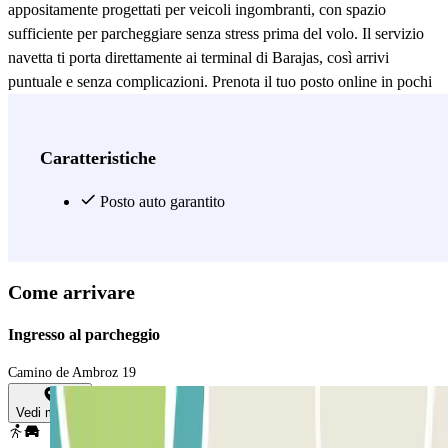
appositamente progettati per veicoli ingombranti, con spazio
sufficiente per parcheggiare senza stress prima del volo. Il servizio
navetta ti porta direttamente ai terminal di Barajas, così arrivi
puntuale e senza complicazioni. Prenota il tuo posto online in pochi
clic ed evita sorprese il giorno del viaggio. Aparca y Vuela combina
accessibilità, comfort e un servizio pensato per chi viaggia con
veicoli speciali. Parcheggia, prendi la navetta e vola in tutta
Caratteristiche
tranquillità.
Posto auto garantito
Vedi di più
Come arrivare
Ingresso al parcheggio
Camino de Ambroz 19
Vedi mappa