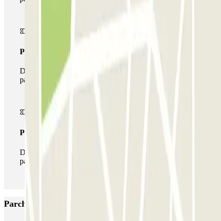
Pass multiparking
Durante il tuo soggiorno potrai usufruire dell'intera rete di
parcheggi disponibili su Parclick.
Pass illlimitato
Durante il tuo soggiorno potrai entrare e uscire dal
parcheggio tutte le volte che vorrai.
Parcheggi più popolari a Madrid