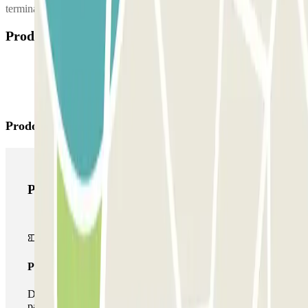
terminal messo a disposizione da AENA per tutti i passeggeri.
Prodotti disponibili
Prodotti di Parclick
Prodotti di Parclick
Pass unico
Durante il tuo soggiorno potrai entrare e uscire dal
parcheggio una sola volta