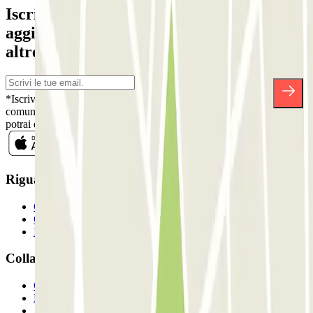
Iscriviti alla nostra Newsletter e rimani
aggiornato su sconti, concorsi e tante
altre sorprese.
*Iscrivendoti, accetti la nostra Informativa sulla Privacy per ricevere
comunicazioni commerciali da Parclick. Senza alcun impegno,
potrai disiscriverti quando vuoi direttamente dalla stessa newsletter.
Riguardo a Parclcik
Chi siamo
Come funziona?
I Nostri Parcheggi
Collaboriamo?
Collaboratori
Proprietari di parcheggio
Affiliati