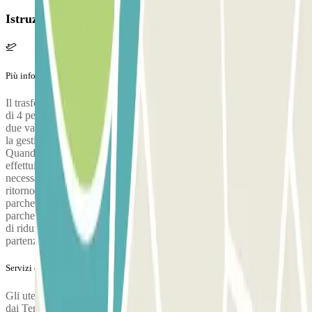
Istruzioni
Più informazioni
Il trasferimento gratuito ai terminal 1 e 2 è previsto per un massimo
di 4 persone; nella prenotazione è incluso anche il bagaglio fino a
due valigie per passeggero (una grande da 23 kg e una piccola). Per
la gestione dei bagagli, ogni collo aggiuntivo ha un costo di 3 €.
Quando ci sono più di 8 passeggeri prima dell’orario previsto,
effettuiamo un trasferimento aggiuntivo al terminal, tutte le volte
necessarie. La partenza viene inoltre anticipata quando un cliente di
ritorno richiede il trasferimento per essere riaccompagnato al
parcheggio; in questo caso si parte insieme ai clienti già presenti nel
parcheggio. Il parcheggio cerca sempre di partire il prima possibile e
di ridurre al minimo i tempi di attesa, garantendo inoltre un orario di
partenza preciso quando non ci sono altri clienti.
Servizi extra (non inclusi nel prezzo)
Gli utenti che necessitano di accedere al Terminal 4 possono farlo
dai Terminal 1 e 2 utilizzando il servizio gratuito di trasferimento tra