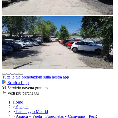
Tutte le tue prenotazioni sulla nostra app
Scarica l'app
Servizio navetta gratuito
Vedi più parcheggi
Home
>
Spagna
>
Parcheggio Madrid
>
Aparca y Vuela - Furgonetas y Caravanas - P&R