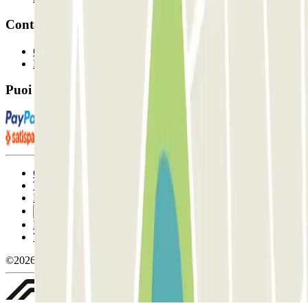
Contatto
Contattaci
FAQ
Puoi utilizzare questi metodi di pagamento:
Condizioni contrattuali e di utilizzo
Termini di cancellazione
Politica sui cookies
Gestisci i cookie
Politica sulla privacy
Whistleblowing
©2026 Parclick. Tutti i diritti riservati