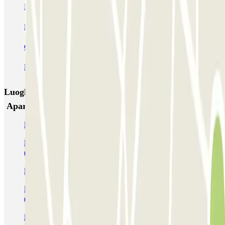
IC Alenza-Ponzano
CAPORAL Presidente Carmona Bernabéu
HOMELY Azcona
SABA Plaza de los Mostenses
EMT Recoletos
Coslada (Avenida de América)
Mundial
EMT Pedro Zerolo
EMT Marqués de Salamanca
Avenida de Portugal EMT
Luoghi ed eventi che potrebbero interessarti vicino a
Aparca y Vuela - Furgonetas y Caravanas - P&R
Parcheggi all'Aeroporto di Madrid Barajas - Adolfo Suárez (MAD)
Parcheggi vicino al Terminal 1 dell'Aeroporto di Madrid - Barajas
(MAD)
Parcheggi vicino al metro di Velazquez
Parcheggi vicino al Terminal 2 dell'Aeroporto di Madrid - Barajas
(MAD)
Parcheggi vicino al Terminal 3 dell'Aeroporto di Madrid - Barajas