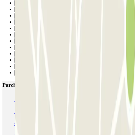
Precedente
1
2
3
4
5
6
7
8
9
10
Successivo
Parcheggi più popolari a Madrid
IC Alenza-Ponzano
CAPORAL Presidente Carmona Bernabéu
HOMELY Azcona
SABA Plaza de los Mostenses
EMT Recoletos
Coslada (Avenida de América)
Mundial
EMT Pedro Zerolo