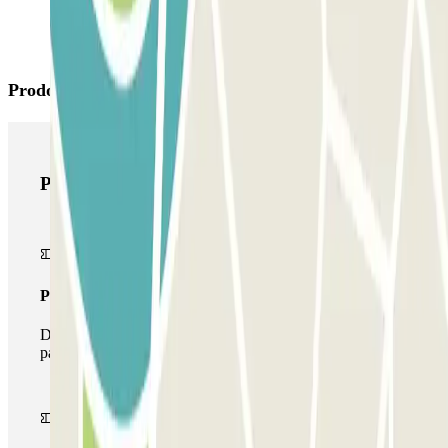
Prodotti di Parclick
Prodotti di Parclick
Pass unico
Durante il tuo soggiorno potrai entrare e uscire dal
parcheggio una sola volta