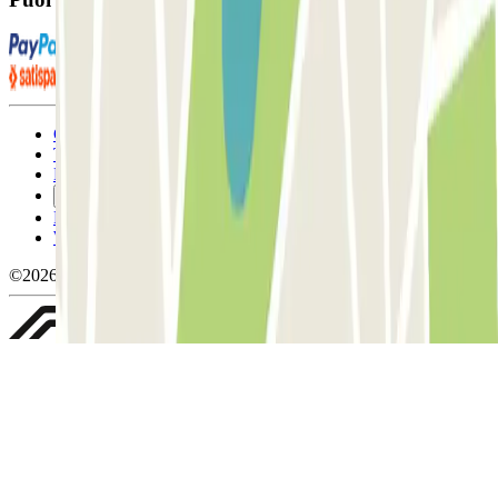
Condizioni contrattuali e di utilizzo
Termini di cancellazione
Politica sui cookies
Gestisci i cookie
Politica sulla privacy
Whistleblowing
©2026 Parclick. Tutti i diritti riservati