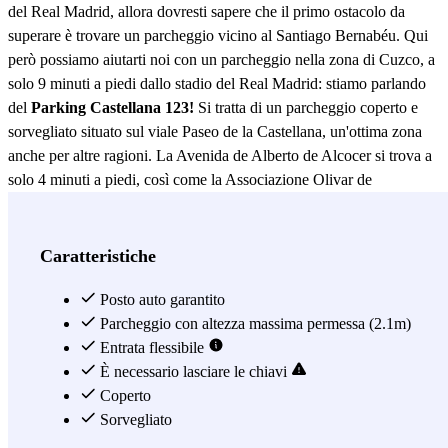
del Real Madrid, allora dovresti sapere che il primo ostacolo da
superare è trovare un parcheggio vicino al Santiago Bernabéu. Qui
però possiamo aiutarti noi con un parcheggio nella zona di Cuzco, a
solo 9 minuti a piedi dallo stadio del Real Madrid: stiamo parlando
del
Parking Castellana 123!
Si tratta di un parcheggio coperto e
sorvegliato situato sul viale Paseo de la Castellana, un'ottima zona
anche per altre ragioni. La Avenida de Alberto de Alcocer si trova a
solo 4 minuti a piedi, così come la Associazione Olivar de
Castillejos, che ospita spesso eventi, concerti e spettacoli di teatro
alternativo. Un altro punto di forza di questo parcheggio è il fatto
che si trova proprio di fronte al Ministero di Economia, Industria e
Caratteristiche
Competitività, e a due minuti da quello dell'Energia e del Turismo,
per cui se avessi delle questioni da sbrigare qui, sai già che potrai
Posto auto garantito
affidare la tua auto al Parking Castellana 123. Se dopo la partita vuoi
Parcheggio con altezza massima permessa (2.1m)
spostarti verso altri quartieri di Madrid, potrai farlo in metropolitana,
Entrata flessibile
visto che questo parcheggio vicino allo Stadio Bernabeu si trova
È necessario lasciare le chiavi
anche a 3 minuti a piedi dalla stazione di Cuzco (linea 10). Sei in
Coperto
giro per il centro di Madrid e si sta facendo tardi? Nessun problema,
Sorvegliato
il Parking Castellana 123 è aperto 24 ore su 24, perciò potrai