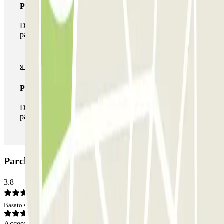
Pass multiparking
Durante il tuo soggiorno potrai usufruire dell'intera rete di
parcheggi disponibili su Parclick.
Pass illlimitato
Durante il tuo soggiorno potrai entrare e uscire dal
parcheggio tutte le volte che vorrai.
Parcheggio Castellana 123: Opinioni
3.8
Basato su 29 opinioni
Accesso