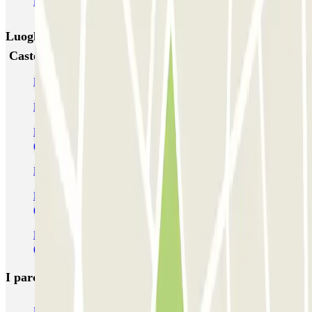
EMT Marqués de Salamanca
Avenida de Portugal EMT
Luoghi ed eventi che potrebbero interessarti vicino a
Castellana 123
Parcheggi vicino al metro di Velazquez
Parcheggio alla Stazione di Madrid Atocha
Parcheggi vicino al Terminal 4 dell'Aeroporto di Madrid - Barajas
(MAD)
Parcheggi all'Aeroporto di Madrid Barajas - Adolfo Suárez (MAD)
Parcheggi vicino al Terminal 1 dell'Aeroporto di Madrid - Barajas
(MAD)
Parcheggi vicino al Terminal 3 dell'Aeroporto di Madrid - Barajas
(MAD)
I parcheggi
più prenotati
Parcheggio Venezia
Parcheggio Piazzale Roma Venezia