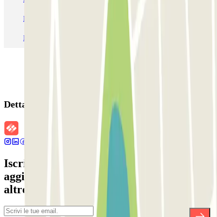
Parcheggio Roma
Parcheggio Milano
Parcheggio Malpensa Terminal 1
Parcheggio Malpensa
Dettagli della prenotazione
Iscriviti alla nostra Newsletter e rimani
aggiornato su sconti, concorsi e tante
altre sorprese.