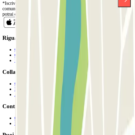
*Iscrivendoti, accetti la nostra Informativa sulla Privacy per ricevere
comunicazioni commerciali da Parclick. Senza alcun impegno,
potrai disiscriverti quando vuoi direttamente dalla stessa newsletter.
Riguardo a Parclcik
Chi siamo
Come funziona?
I Nostri Parcheggi
Collaboriamo?
Collaboratori
Proprietari di parcheggio
Affiliati
Contatto
Contattaci
FAQ
Puoi utilizzare questi metodi di pagamento: