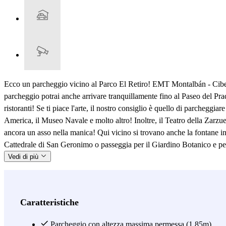
Ecco un parcheggio vicino al Parco El Retiro! EMT Montalbán - Cibeles
parcheggio potrai anche arrivare tranquillamente fino al Paseo del Prado
ristoranti! Se ti piace l'arte, il nostro consiglio è quello di parchegg
America, il Museo Navale e molto altro! Inoltre, il Teatro della Zarzuel
ancora un asso nella manica! Qui vicino si trovano anche la fontane in c
Cattedrale di San Geronimo o passeggia per il Giardino Botanico e per
Vedi di più
Caratteristiche
Parcheggio con altezza massima permessa (1.85m)