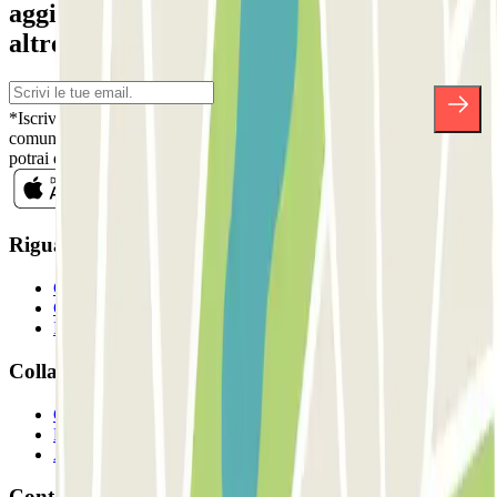
aggiornato su sconti, concorsi e tante
altre sorprese.
*Iscrivendoti, accetti la nostra Informativa sulla Privacy per ricevere
comunicazioni commerciali da Parclick. Senza alcun impegno,
potrai disiscriverti quando vuoi direttamente dalla stessa newsletter.
Riguardo a Parclcik
Chi siamo
Come funziona?
I Nostri Parcheggi
Collaboriamo?
Collaboratori
Proprietari di parcheggio
Affiliati
Contatto