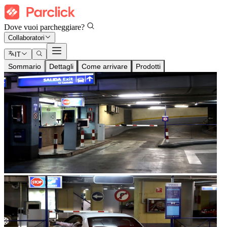
Dove vuoi parcheggiare?
Collaboratori
IT
Sommario
Dettagli
Come arrivare
Prodotti