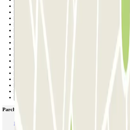
2
3
4
5
6
7
8
9
10
11
12
13
14
15
16
17
Successivo
Parcheggi più popolari a Madrid
IC Alenza-Ponzano
CAPORAL Presidente Carmona Bernabéu