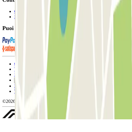
Contattaci
FAQ
Puoi utilizzare questi metodi di pagamento:
Condizioni contrattuali e di utilizzo
Termini di cancellazione
Politica sui cookies
Gestisci i cookie
Politica sulla privacy
Whistleblowing
©2026 Parclick. Tutti i diritti riservati