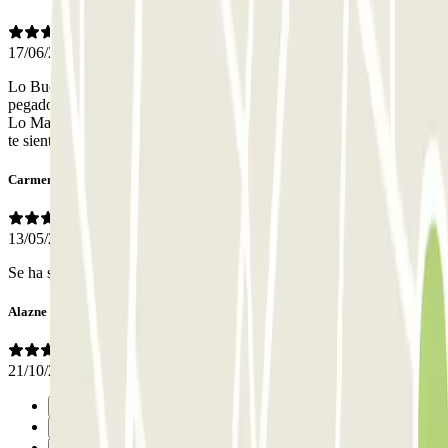
17/06/2026
Lo Bueno, es que las plazas no son súper enanas, no están, excepto
pegado a la columna dicha columna se come un poco de la plaza.
Lo Malo, la rampa de entrada o salida es un caracol que marea y no
te sientes seguro con el coche; además no vi aseos.
Carmen
13/05/2026
Se ha subido el precio muchisimo
Alazne
21/10/2025
Precedente
1