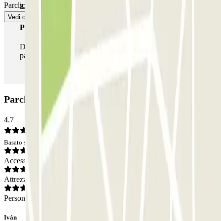
Parclick.
Vedi di più
Pass illlimitato
Durante il tuo soggiorno potrai entrare e uscire dal
parcheggio tutte le volte che vorrai.
Parcheggio INDIGO María de Molina: Opinioni
4.7
Basato su 49 opinioni
Accesso
Attrezzatura
Personale
Iván