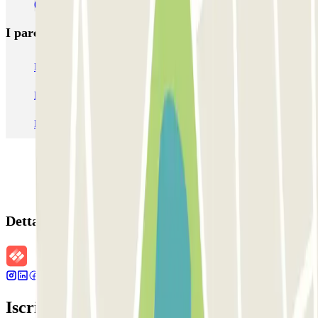
(MAD)
I parcheggi
più prenotati
Parcheggio Venezia
Parcheggio Piazzale Roma Venezia
Parcheggio Roma
Parcheggio Milano
Parcheggio Malpensa Terminal 1
Parcheggio Malpensa
Dettagli della prenotazione
Iscriviti alla nostra Newsletter e rimani