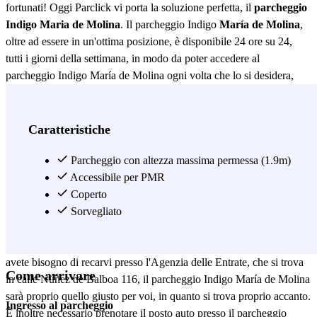
fortunati! Oggi Parclick vi porta la soluzione perfetta, il
parcheggio
Indigo Maria de Molina
. Il parcheggio Indigo
María de Molina
,
oltre ad essere in un'ottima posizione, è disponibile 24 ore su 24,
tutti i giorni della settimana, in modo da poter accedere al
parcheggio Indigo María de Molina ogni volta che lo si desidera,
senza preoccuparsi del tempo! Inoltre, il parcheggio Indigo María de
Molina dispone di numerosi servizi per la cura del vostro veicolo
durante la vostra assenza, come: lavaggio auto, servizio di
Caratteristiche
avviamento della batteria, ricarica elettrica e manutenzione del
veicolo, oltre a strutture accessibili ai disabili e servizi igienici. Come
Parcheggio con altezza massima permessa (1.9m)
potete vedere, il parcheggio Indigo María de Molina sarà l'opzione
Accessibile per PMR
perfetta se avete bisogno di parcheggiare vicino alla calle Núñez de
Coperto
Balboa 116, o alla calle María de Molina 48. Il parcheggio in calle
Sorvegliato
Núñez de Balboa 116, noto anche come parcheggio Indigo María de
Molina, si trova vicino a numerose istituzioni pubbliche, quindi, se
avete bisogno di recarvi presso l'Agenzia delle Entrate, che si trova
Come arrivare
in calle Núñez de Balboa 116, il parcheggio Indigo María de Molina
sarà proprio quello giusto per voi, in quanto si trova proprio accanto.
Ingresso al parcheggio
È inoltre necessario prenotare il posto auto presso il parcheggio