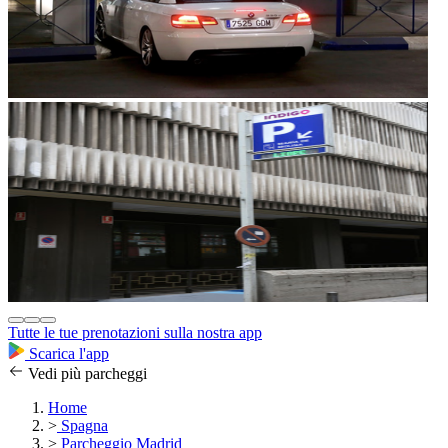
Tutte le tue prenotazioni sulla nostra app
Scarica l'app
Vedi più parcheggi
Home
>
Spagna
>
Parcheggio Madrid