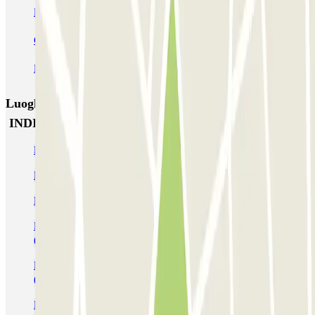
HOMELY Azcona
SABA Plaza de los Mostenses
EMT Recoletos
Coslada (Avenida de América)
Mundial
EMT Pedro Zerolo
EMT Marqués de Salamanca
Avenida de Portugal EMT
Luoghi ed eventi che potrebbero interessarti vicino a
INDIGO María de Molina
Parcheggi vicino al metro di Velazquez
Parcheggio alla Stazione di Madrid Atocha
Parcheggi all'Aeroporto di Madrid Barajas - Adolfo Suárez (MAD)
Parcheggi vicino al Terminal 4 dell'Aeroporto di Madrid - Barajas
(MAD)
Parcheggi vicino al Terminal 1 dell'Aeroporto di Madrid - Barajas
(MAD)
Parcheggi vicino al Terminal 3 dell'Aeroporto di Madrid - Barajas