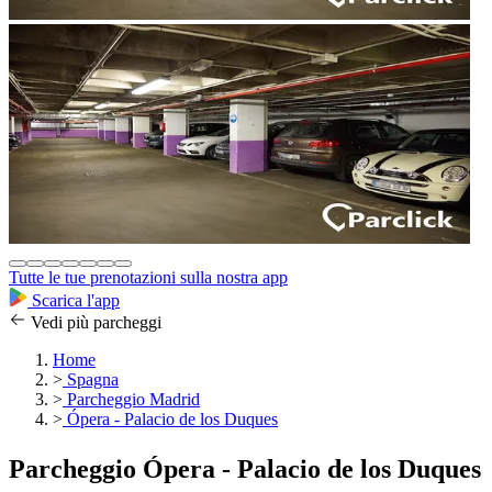
Tutte le tue prenotazioni sulla nostra app
Scarica l'app
Vedi più parcheggi
Home
>
Spagna
>
Parcheggio Madrid
>
Ópera - Palacio de los Duques
Parcheggio Ópera - Palacio de los Duques