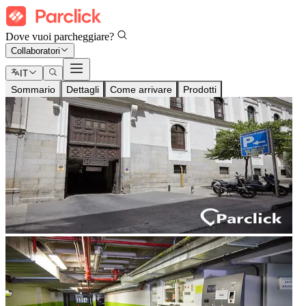
Dove vuoi parcheggiare?
Collaboratori
IT
Sommario
Dettagli
Come arrivare
Prodotti