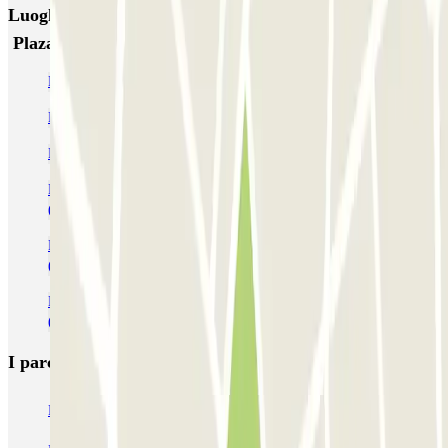
Luoghi ed eventi che potrebbero interessarti vicino a
Plaza de los Cubos - Martín de los Heros
Parcheggi vicino al metro di Velazquez
Parcheggio alla Stazione di Madrid Atocha
Parcheggi all'Aeroporto di Madrid Barajas - Adolfo Suárez (MAD)
Parcheggi vicino al Terminal 4 dell'Aeroporto di Madrid - Barajas
(MAD)
Parcheggi vicino al Terminal 1 dell'Aeroporto di Madrid - Barajas
(MAD)
Parcheggi vicino al Terminal 3 dell'Aeroporto di Madrid - Barajas
(MAD)
I parcheggi
più prenotati
Parcheggio Venezia
Parcheggio Piazzale Roma Venezia