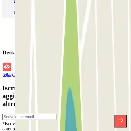
Parcheggio Roma
Parcheggio Milano
Parcheggio Malpensa Terminal 1
Parcheggio Malpensa
Dettagli della prenotazione
Iscriviti alla nostra Newsletter e rimani
aggiornato su sconti, concorsi e tante
altre sorprese.
*Iscrivendoti, accetti la nostra Informativa sulla Privacy per ricevere
comunicazioni commerciali da Parclick. Senza alcun impegno,