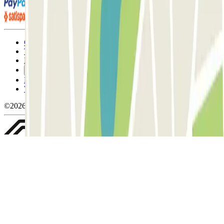
Condizioni contrattuali e di utilizzo
Termini di cancellazione
Politica sui cookies
Gestisci i cookie
Politica sulla privacy
Whistleblowing
©2026 Parclick. Tutti i diritti riservati