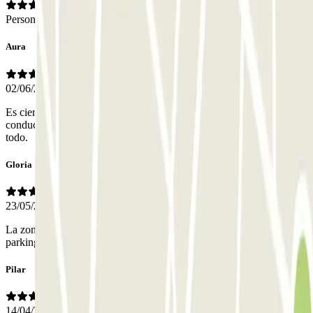
Personale
Aura
02/06/2026
Es cierto todo lo que lees, es pequeño, es complicado, hay que saber
conducir. A mí me fue genial en coche pequeño, es automatizado
todo.
Gloria
23/05/2026
La zona está muy bien, entré y salí sin problema. Recomiendo este
parking si se te da bien maniobrar. En mi caso, sin queja alguna.
Pilar
14/04/2026