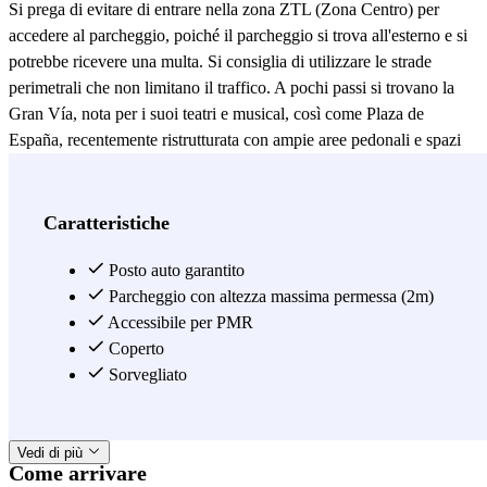
Si prega di evitare di entrare nella zona ZTL (Zona Centro) per
accedere al parcheggio, poiché il parcheggio si trova all'esterno e si
potrebbe ricevere una multa. Si consiglia di utilizzare le strade
perimetrali che non limitano il traffico. A pochi passi si trovano la
Gran Vía, nota per i suoi teatri e musical, così come Plaza de
España, recentemente ristrutturata con ampie aree pedonali e spazi
verdi. Su Calle Martín de los Heros si trova la famosa Calle de los
Cines, sede dell'iconico cinema Renoir, specializzato in film
indipendenti e in lingua originale. Inoltre, la zona circostante ospita
Caratteristiche
numerosi bar, caffè e ristoranti, perfetti per rilassarsi dopo una visita
al centro città. Altri punti di interesse degni di nota includono il
Posto auto garantito
Tempio di Debod, a meno di dieci minuti a piedi, e il Palazzo Reale,
Parcheggio con altezza massima permessa (2m)
facilmente raggiungibile a piedi. Tutto ciò rende il parcheggio Plaza
Accessibile per PMR
de los Cubos un'opzione comoda e pratica per raggiungere il cuore
Coperto
di Madrid senza preoccuparsi del traffico limitato. Prenota ora con
Sorvegliato
Parclick e non perdere il tuo posto auto. Scarica l'app e approfitta di
tutte le nostre offerte.
Vedi di più
Come arrivare