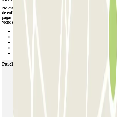
No estoy contenta dado que me confundí del lugar, siempre cojo el
de enfrente Melia princesa, y muy bien, me equivoqué y tuve que
pagar una noche extra , el del cubo es muy estrecho y además si
viene alguien es difícil maniobrar para salir, realmente no
Precedente
1
2
3
Successivo
Parcheggi più popolari a Madrid
IC Alenza-Ponzano
CAPORAL Presidente Carmona Bernabéu
HOMELY Azcona
SABA Plaza de los Mostenses
EMT Recoletos
Coslada (Avenida de América)
Mundial
EMT Pedro Zerolo
EMT Marqués de Salamanca
Avenida de Portugal EMT