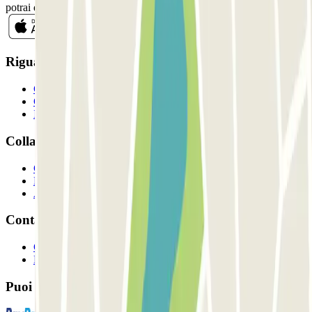
potrai disiscriverti quando vuoi direttamente dalla stessa newsletter.
Riguardo a Parclcik
Chi siamo
Come funziona?
I Nostri Parcheggi
Collaboriamo?
Collaboratori
Proprietari di parcheggio
Affiliati
Contatto
Contattaci
FAQ
Puoi utilizzare questi metodi di pagamento: