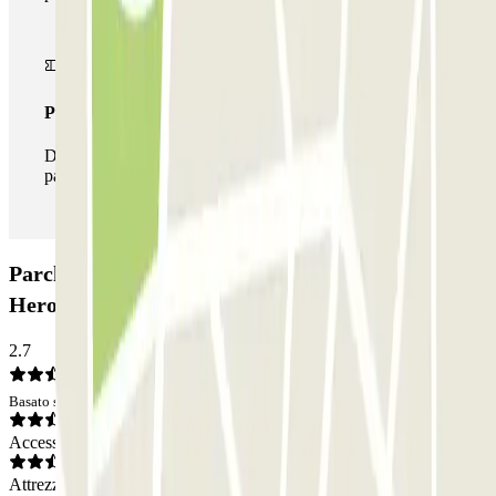
Pass illlimitato
Durante il tuo soggiorno potrai entrare e uscire dal
parcheggio tutte le volte che vorrai.
Parcheggio Plaza de los Cubos - Martín de los
Heros: Opinioni
2.7
Basato su 7 opinioni
Accesso
Attrezzatura