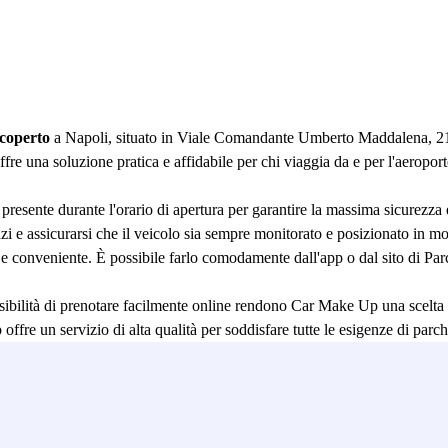
coperto
a Napoli, situato in Viale Comandante Umberto Maddalena, 218,
fre una soluzione pratica e affidabile per chi viaggia da e per l'aeropor
presente durante l'orario di apertura per garantire la massima sicurezza 
azi e assicurarsi che il veicolo sia sempre monitorato e posizionato in m
onveniente. È possibile farlo comodamente dall'app o dal sito di Parcli
ossibilità di prenotare facilmente online rendono Car Make Up una scelta 
ffre un servizio di alta qualità per soddisfare tutte le esigenze di parch
o di Parclick e goditi la tranquillità di sapere che il tuo veicolo è in b