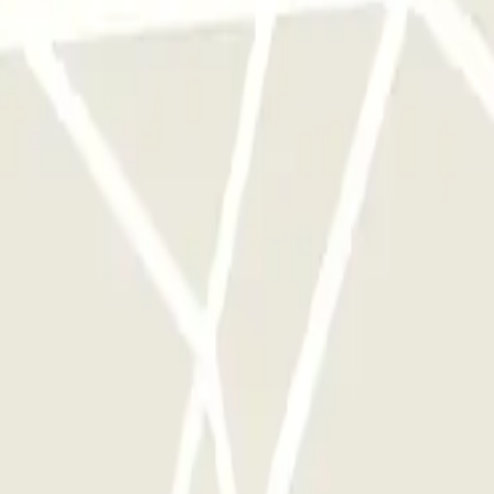
a sola volta
ggi disponibili su Parclick.
te le volte che vorrai.
odichino - Scoperto: Opinioni