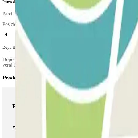
Prima del tuo viaggio
Parcheggia il tuo veicolo e vai alla cabina di controllo per convalidare
Posizione della cabina di controllo:
Dopo il tuo viaggio
Dopo aver ritirato i tuoi bagagli, chiama il parcheggio per richiedere i
verrà fornito una volta effettuata la prenotazione.
Prodotti di Parclick
Prodotti di Parclick