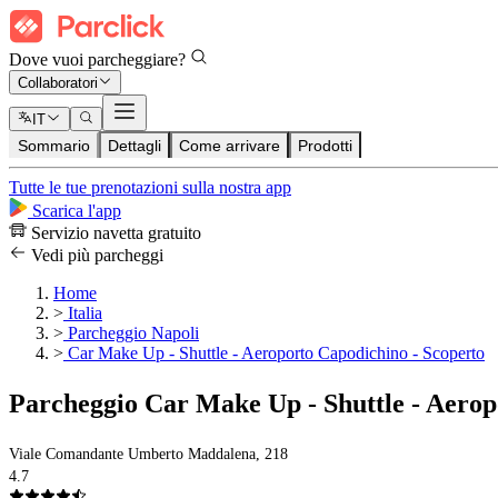
Dove vuoi parcheggiare?
Collaboratori
IT
Sommario
Dettagli
Come arrivare
Prodotti
Tutte le tue prenotazioni sulla nostra app
Scarica l'app
Servizio navetta gratuito
Vedi più parcheggi
Home
>
Italia
>
Parcheggio Napoli
>
Car Make Up - Shuttle - Aeroporto Capodichino - Scoperto
Parcheggio Car Make Up - Shuttle - Aerop
Viale Comandante Umberto Maddalena, 218
4.7