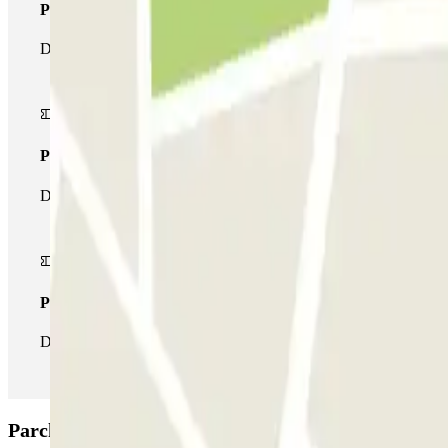
Pass unico
Durante il tuo soggiorno potrai entrare e uscire dal parcheggio un
Pass multiparking
Durante il tuo soggiorno potrai usufruire dell'intera rete di parche
Pass illlimitato
Durante il tuo soggiorno potrai entrare e uscire dal parcheggio tut
Parcheggio Car Make Up - Shuttle - Aeroporto Cap