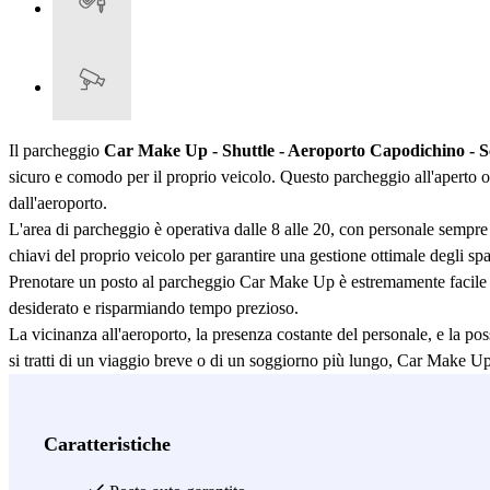
Il parcheggio
Car Make Up - Shuttle - Aeroporto Capodichino - S
sicuro e comodo per il proprio veicolo. Questo parcheggio all'aperto of
dall'aeroporto.
L'area di parcheggio è operativa dalle 8 alle 20, con personale sempre 
chiavi del proprio veicolo per garantire una gestione ottimale degli sp
Prenotare un posto al parcheggio Car Make Up è estremamente facile e c
desiderato e risparmiando tempo prezioso.
La vicinanza all'aeroporto, la presenza costante del personale, e la p
si tratti di un viaggio breve o di un soggiorno più lungo, Car Make Up o
Prenota ora il tuo posto al parcheggio Car Make Up tramite l'app o il sit
Vedi di più
Caratteristiche