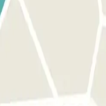
 la tua prenotazione.
l ritiro. Durante la chiamata, una persona confermerà il punto di incontr