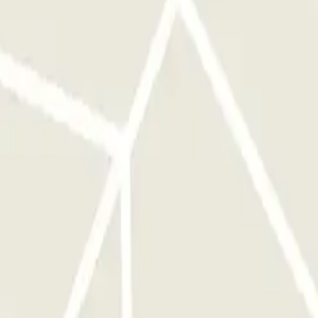
o nel terminal dell'aeroporto. Il numero di telefono del parcheggio