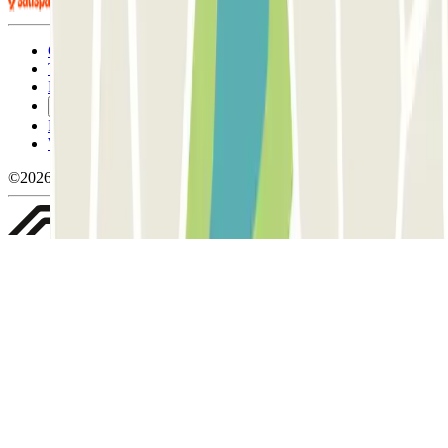
Condizioni contrattuali e di utilizzo
Termini di cancellazione
Politica sui cookies
Gestisci i cookie
Politica sulla privacy
Whistleblowing
©2026 Parclick. Tutti i diritti riservati