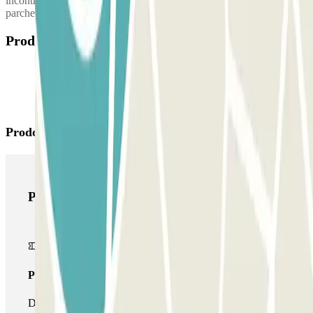
incontro nel terminal dell'aeroporto. Il numero di telefono del
parcheggio verrà fornito una volta effettuata la prenotazione.
Prodotti disponibili
Prodotti di Parclick
Prodotti di Parclick
Pass unico
Durante il tuo soggiorno potrai entrare e uscire dal