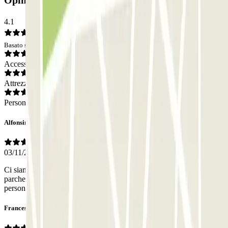
Opinioni
4.1
Basato su 16 opinioni
Accesso
Attrezzatura
Personale
Alfonsina
03/11/2025
Ci siamo trovati molto bene in questa struttura, in quanto il
parcheggio è vicinissimo all'aereoporto circa 5 minuti di macchina,
personale gentilissimo e puntuale. Consigliato.
Francesco