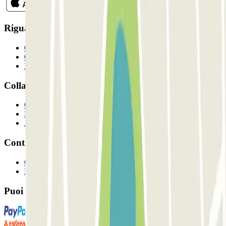
Riguardo a Parclcik
Chi siamo
Come funziona?
I Nostri Parcheggi
Collaboriamo?
Collaboratori
Proprietari di parcheggio
Affiliati
Contatto
Contattaci
FAQ
Puoi utilizzare questi metodi di pagamento: