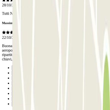
28/10/2025
Tutti Nella normalità
Massimo
22/10/2025
Buona accoglienza alla consegna dell'auto e trasporto veloce all'
aeroporto. Attesa di pochi minuti al ritorno ma oltre all' autista,
ripartito subito dopo averci riportato al parcheggio e consegnate le
chiavi, non ho visto altro personale di sorveglianza
Precedente
1
2
3
4
5
6
Successivo