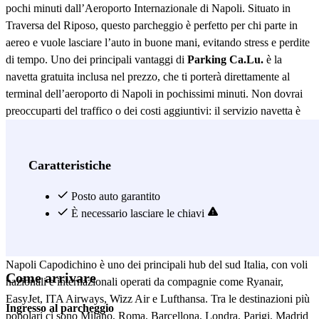
pochi minuti dall’Aeroporto Internazionale di Napoli. Situato in
Traversa del Riposo, questo parcheggio è perfetto per chi parte in
aereo e vuole lasciare l’auto in buone mani, evitando stress e perdite
di tempo. Uno dei principali vantaggi di
Parking Ca.Lu.
è la
navetta gratuita inclusa nel prezzo, che ti porterà direttamente al
terminal dell’aeroporto di Napoli in pochissimi minuti. Non dovrai
preoccuparti del traffico o dei costi aggiuntivi: il servizio navetta è
rapido, comodo ed efficiente. Il parcheggio è aperto tutti i giorni
dalle 03:00 alle 00:00, con personale sempre presente per garantire
la massima sicurezza e assistenza ai clienti. Inoltre, per chi desidera
Caratteristiche
un servizio aggiuntivo, è disponibile un autolavaggio a pagamento,
così al tuo ritorno troverai la tua auto pulita e pronta all’uso.
Posto auto garantito
Parking Ca.Lu.
È necessario lasciare le chiavi
è facilmente prenotabile in pochi click tramite
l’app o il sito web di Parclick, assicurandoti un posto garantito e
risparmiando tempo prezioso prima della partenza. L’Aeroporto di
Napoli Capodichino è uno dei principali hub del sud Italia, con voli
Come arrivare
nazionali e internazionali operati da compagnie come Ryanair,
EasyJet, ITA Airways, Wizz Air e Lufthansa. Tra le destinazioni più
Ingresso al parcheggio
popolari ci sono Milano, Roma, Barcellona, Londra, Parigi, Madrid