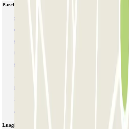
Parcheggi più popolari a Napoli
Supergarage Napoli
Garage Scarpato - Shuttle - Aeroporto di Napoli
QUICK Parking Napoli - Piazza Nazionale - Stazione Centrale
Porta di Massa Napoli QUICK
GEPARK Morghen
GEPARK Cacciottoli
Autorimessa Travaglione - Stazione di Napoli Piazza Amedeo
Napoli Parking - Shuttle - Aeroporto di Napoli - Scoperto
Zeus - Stazione di Pompei Scavi - Villa dei Misteri
Autoparcheggio KING - Via Gianturco
Luoghi ed eventi che potrebbero interessarti vicino a