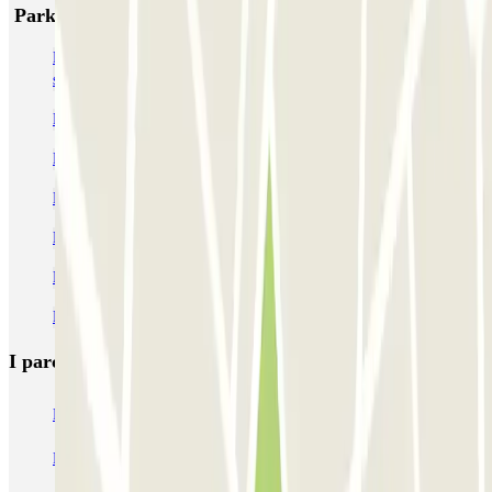
Parking Ca.Lu. - Shuttle - Aeroporto di Napoli
Parcheggio Aeroporto Napoli Capodichino - low cost & lunga
sosta
Parcheggi vicino al Centro Direzionale
Parcheggio vicino alla Stazione di Napoli Gianturco
Parcheggi in Piazza Nazionale
Parcheggi all'Albergo dei Poveri
Parcheggio Stazione Napoli Centrale economico
Parcheggio al Teatro San Ferdinando
I parcheggi
più prenotati
Parcheggio Venezia
Parcheggio Piazzale Roma Venezia
Parcheggio Roma
Parcheggio Milano