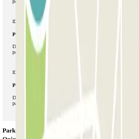
parcheggio una sola volta
Pass multiparking
Durante il tuo soggiorno potrai usufruire dell'intera rete di
parcheggi disponibili su Parclick.
Pass illlimitato
Durante il tuo soggiorno potrai entrare e uscire dal
parcheggio tutte le volte che vorrai.
Parking Ca.Lu. - Shuttle - Aeroporto di Napoli: