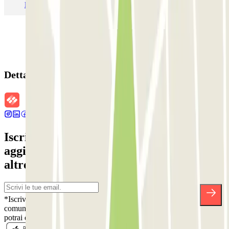
Parcheggio Malpensa Terminal 1
Parcheggio Malpensa
Dettagli della prenotazione
Iscriviti alla nostra Newsletter e rimani
aggiornato su sconti, concorsi e tante
altre sorprese.
*Iscrivendoti, accetti la nostra Informativa sulla Privacy per ricevere
comunicazioni commerciali da Parclick. Senza alcun impegno,
potrai disiscriverti quando vuoi direttamente dalla stessa newsletter.