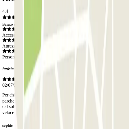
4.4
Basato su 105 opinioni
Accesso
Attrezzatura
Personale
Angela
02/07/2026
Per chi vuole parcheggiare a due passi dal colosseo.. questo
parcheggio � ottimo! Parcheggio seminterrato, macchina riparata
dal sole cocente (io ci sono stata l'1 luglio) il personale gentilissimo e
veloce. Lo consiglio a tutti!!!❤️
sophie