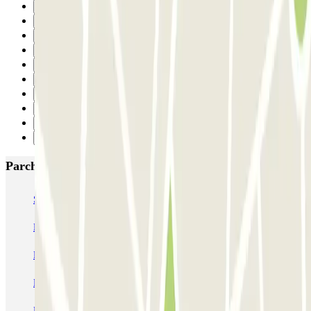
26
27
28
29
30
31
32
33
34
Successivo
Parcheggi più popolari a Roma
SABA Piazza di Spagna - Villa Borghese
Tuscolana
Esquilino (Roma)
MONDIAL Laparelli
Supergarage Metronio
PARK ROMA COLOMBO
Park Roma Ostiense
MUOVIAMO Parioli
MUOVIAMO Flaminio
MUOVIAMO Pinciano