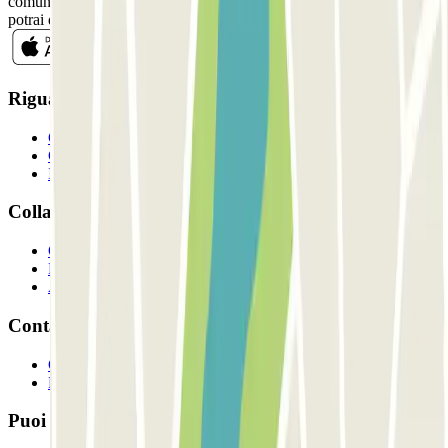
comunicazioni commerciali da Parclick. Senza alcun impegno,
potrai disiscriverti quando vuoi direttamente dalla stessa newsletter.
Riguardo a Parclcik
Chi siamo
Come funziona?
I Nostri Parcheggi
Collaboriamo?
Collaboratori
Proprietari di parcheggio
Affiliati
Contatto
Contattaci
FAQ
Puoi utilizzare questi metodi di pagamento: