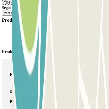
Vedi di più
TUO PASS INCLUDE ENTRATE E USCITE ILLIMITATE:
Segui il processo indicato precedentemente per entrare e uscire.
Vedi di più
Prodotti disponibili
Prodotti di Parclick
Prodotti di Parclick
Pass unico