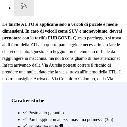
Le tariffe AUTO si applicano solo a veicoli di piccole e medie
dimensioni. In caso di veicoli come SUV e monovolume, dovrai
prenotare con la tariffa FURGONE.
Questo parcheggio si trova
al di fuori della ZTL. In questo parcheggio è necessario lasciare le
chiavi dell'auto. Questo parcheggio non è nemmeno difficile da
raggiungere in macchina, ma noi ti consigliamo di fare attenzione!
Infatti arrivando dalla Via Aurelia potresti correre il rischio di
prendere una multa, dato che la via si trova all'interno della ZTL. Il
nostro consiglio? Arriva da Via Cristoforo Colombo, dalla Via
Appia o dalle Tangenziali Est e Nord, così potrai
evitare la Zona a
Traffico Limitato di Roma
. Forse non c'è nemmeno bisogno di
dirlo, ma se ancora non ne fossi certo, il
parcheggio Park Colosseo
Caratteristiche
è senza dubbio l'opzione più comoda per
parcheggiare vicino al
Colosseo
, visto che si trova a solo 200 metri da questo imponente
Posto auto garantito
simbolo della città. La posizione di questo parcheggio è ovviamente
Parcheggio con altezza massima permessa (3m)
anche uno dei suoi punti di forza, basta pensare che in una decina di
Entrata flessibile