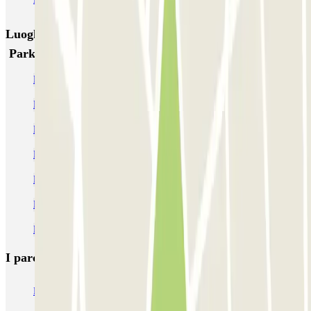
Luoghi ed eventi che potrebbero interessarti vicino a
Park Colosseo
Parcheggio al Policlinico Militare Celio
Parcheggio vicino al Colosseo di Roma
Parcheggi a Villa Celimontana
Parcheggi vicino alla Domus Aurea
Parcheggi vicino alla Basilica di San Pietro in Vincoli
Parcheggi alla Basilica di Massenzio
Parcheggi vicino a Via Cavour - Roma
I parcheggi
più prenotati
Parcheggio Venezia
Parcheggio Piazzale Roma Venezia