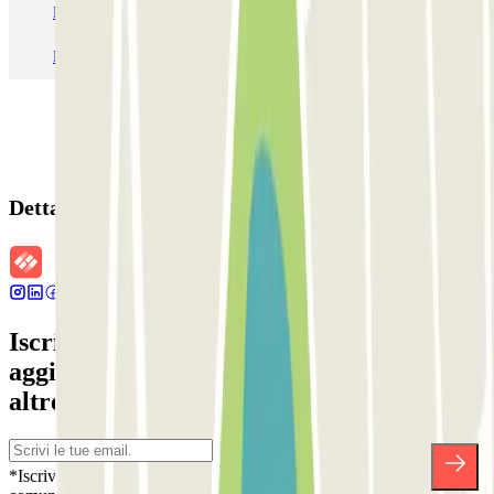
Parcheggio Roma
Parcheggio Milano
Parcheggio Malpensa Terminal 1
Parcheggio Malpensa
Dettagli della prenotazione
Iscriviti alla nostra Newsletter e rimani
aggiornato su sconti, concorsi e tante
altre sorprese.
*Iscrivendoti, accetti la nostra Informativa sulla Privacy per ricevere