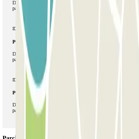
Durante il tuo soggiorno potrai entrare e uscire dal
parcheggio una sola volta
Pass multiparking
Durante il tuo soggiorno potrai usufruire dell'intera rete di
parcheggi disponibili su Parclick.
Pass illlimitato
Durante il tuo soggiorno potrai entrare e uscire dal
parcheggio tutte le volte che vorrai.
Parcheggio Park Colosseo: Opinioni