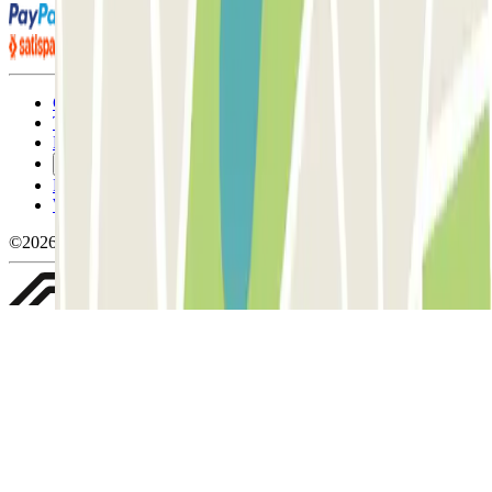
Condizioni contrattuali e di utilizzo
Termini di cancellazione
Politica sui cookies
Gestisci i cookie
Politica sulla privacy
Whistleblowing
©2026 Parclick. Tutti i diritti riservati