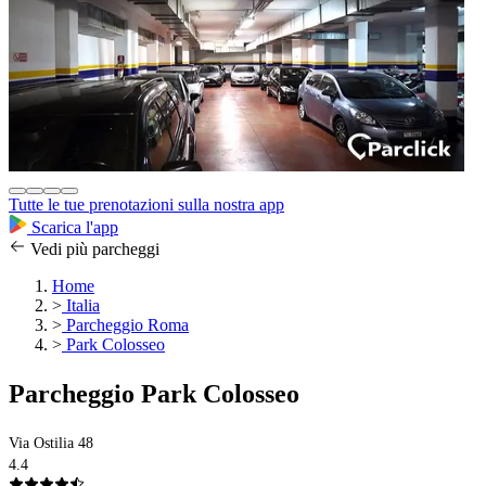
Tutte le tue prenotazioni sulla nostra app
Scarica l'app
Vedi più parcheggi
Home
>
Italia
>
Parcheggio Roma
>
Park Colosseo
Parcheggio Park Colosseo
Via Ostilia 48
4.4