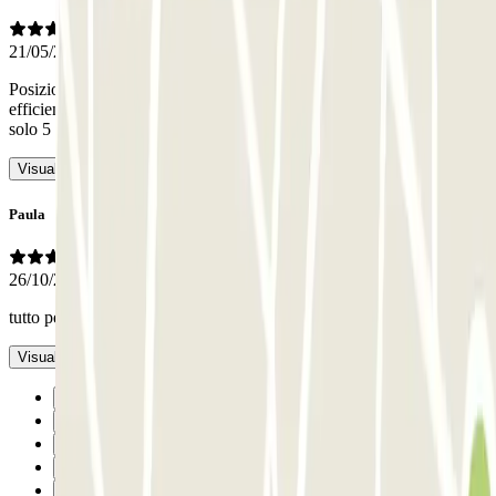
21/05/2026
Posizione eccellente, molto facile da raggiungere, personale molto
efficiente, molto ben organizzato, ci chiamano un taxi che è arrivato
solo 5 minuti dopo
- Tradotto con IA
Visualizza l’originale
Paula
26/10/2025
tutto perfetto
- Tradotto con IA
Visualizza l’originale
Precedente
1
2
3
4